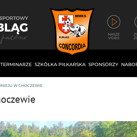
NASZE
Z
VIDEO
Z
I TERMINARZE
SZKÓŁKA PIŁKARSKA
SPONSORZY
NABO
URNIEJU W CHOCZEWIE
hoczewie