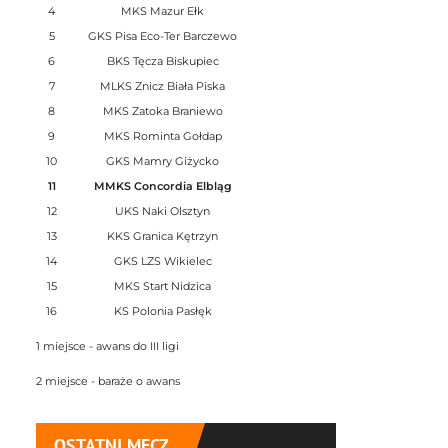
4
MKS Mazur Ełk
5
GKS Pisa Eco-Ter Barczewo
6
BKS Tęcza Biskupiec
7
MLKS Znicz Biała Piska
8
MKS Zatoka Braniewo
9
MKS Rominta Gołdap
10
GKS Mamry Giżycko
11
MMKS Concordia Elbląg
12
UKS Naki Olsztyn
13
KKS Granica Kętrzyn
14
GKS LZS Wikielec
15
MKS Start Nidzica
16
KS Polonia Pasłęk
1 miejsce - awans do III ligi
2 miejsce - baraże o awans
OSTATNI MECZ