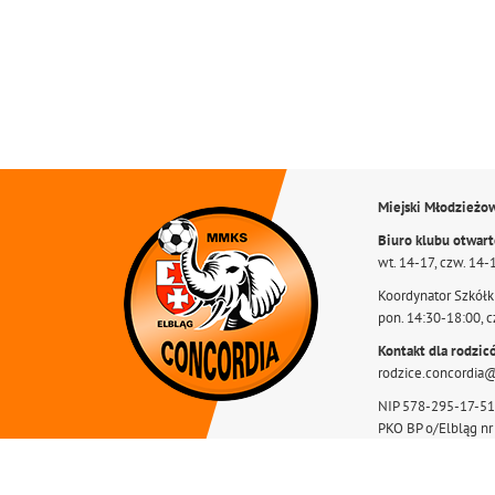
Miejski Młodzieżo
Biuro klubu otwar
wt. 14-17, czw. 14-
Koordynator Szkółki
pon. 14:30-18:00, c
Kontakt dla rodzic
rodzice.concordia
NIP 578-295-17-51
PKO BP o/Elbląg n