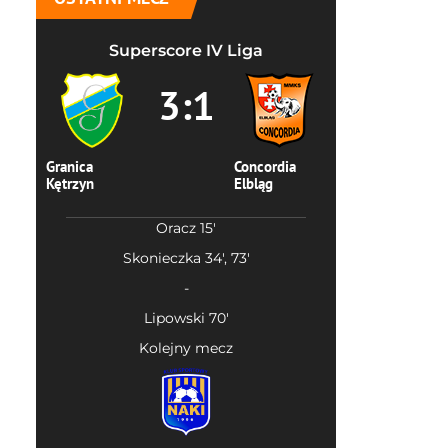
Superscore IV Liga
3:1
Granica
Concordia
Kętrzyn
Elbląg
Oracz 15'
Skonieczka 34', 73'
-
Lipowski 70'
Kolejny mecz