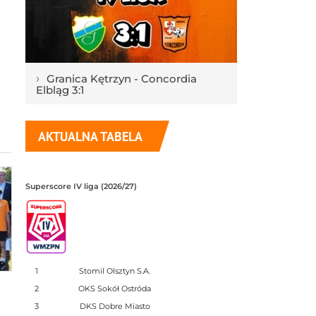
›
Granica Kętrzyn - Concordia
Elbląg 3:1
AKTUALNA TABELA
Superscore IV liga (2026/27)
1
Stomil Olsztyn S.A.
2
OKS Sokół Ostróda
3
DKS Dobre Miasto