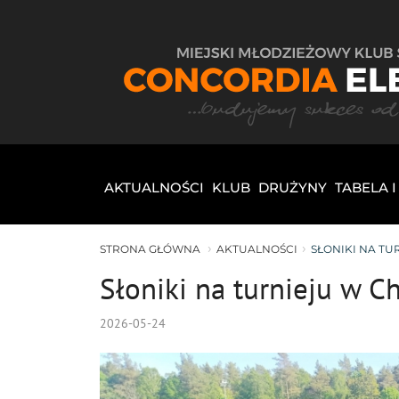
AKTUALNOŚCI
KLUB
DRUŻYNY
TABELA 
STRONA GŁÓWNA
AKTUALNOŚCI
SŁONIKI NA T
Słoniki na turnieju w C
2026-05-24