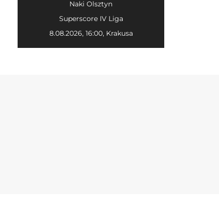
Naki Olsztyn
Superscore IV Liga
8.08.2026, 16:00, Krakusa