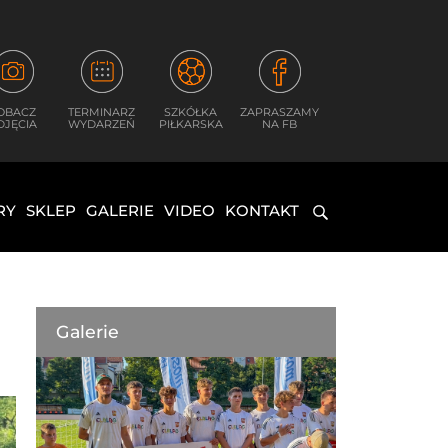
OBACZ
TERMINARZ
SZKÓŁKA
ZAPRASZAMY
DJĘCIA
WYDARZEŃ
PIŁKARSKA
NA FB
RY
SKLEP
GALERIE
VIDEO
KONTAKT
Galerie