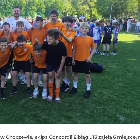
oczewie, ekipa Concordii Elbląg u13 zajęła 6 miejsce, 