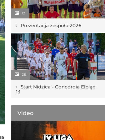
12
›
Prezentacja zespołu 2026
28
›
Start Nidzica - Concordia Elbląg
1:1
Video
na