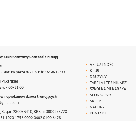
wy Klub Sportowy Concordia Elbląg
AKTUALNOŚCI
te
KLUB
17, dyżury prezesa klubu: śr. 16:30-17:00
DRUŻYNY
 Piłkarskiej
TABELA I TERMINARZ
zw. 7:00-11:00
SZKÓŁKA PIŁKARSKA
SPONSORZY
ów i opiekunów dzieci trenujących
SKLEP
@gmail.com
NABORY
, Regon 280053410, KRS nr 0000278728
KONTAKT
r 81 1020 1752 0000 0602 0100 6428