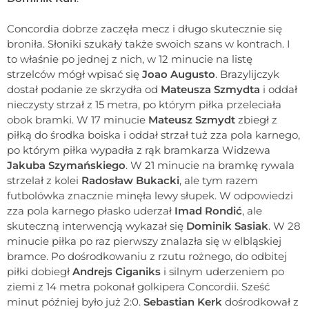
Concordia dobrze zaczęła mecz i długo skutecznie się
broniła. Słoniki szukały także swoich szans w kontrach. I
to właśnie po jednej z nich, w 12 minucie na listę
strzelców mógł wpisać się
Joao Augusto
. Brazylijczyk
dostał podanie ze skrzydła od
Mateusza Szmydta
i oddał
nieczysty strzał z 15 metra, po którym piłka przeleciała
obok bramki. W 17 minucie
Mateusz Szmydt
zbiegł z
piłką do środka boiska i oddał strzał tuż zza pola karnego,
po którym piłka wypadła z rąk bramkarza Widzewa
Jakuba Szymańskiego
. W 21 minucie na bramkę rywala
strzelał z kolei
Radosław Bukacki
, ale tym razem
futbolówka znacznie minęła lewy słupek. W odpowiedzi
zza pola karnego płasko uderzał
Imad Rondić
, ale
skuteczną interwencją wykazał się
Dominik Sasiak
. W 28
minucie piłka po raz pierwszy znalazła się w elbląskiej
bramce. Po dośrodkowaniu z rzutu rożnego, do odbitej
piłki dobiegł
Andrejs Ciganiks
i silnym uderzeniem po
ziemi z 14 metra pokonał golkipera Concordii. Sześć
minut później było już 2:0.
Sebastian Kerk
dośrodkował z