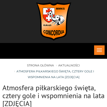
Roz
me
STRONA GŁÓWNA
AKTUALNOŚCI
ATMOSFERA PIŁKARSKIEGO ŚWIĘTA, CZTERY GOLE I
WSPOMNIENIA NA LATA [ZDJĘCIA]
Atmosfera piłkarskiego święta,
cztery gole i wspomnienia na lata
[ZDJĘCIA]