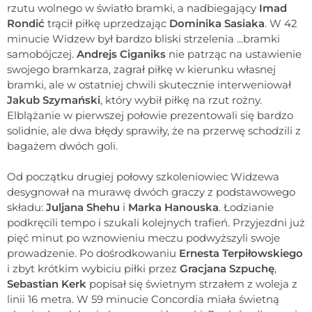
rzutu wolnego w światło bramki, a nadbiegający
Imad
Rondić
trącił piłkę uprzedzając
Dominika Sasiaka
. W 42
minucie Widzew był bardzo bliski strzelenia ...bramki
samobójczej.
Andrejs Ciganiks
nie patrząc na ustawienie
swojego bramkarza, zagrał piłkę w kierunku własnej
bramki, ale w ostatniej chwili skutecznie interweniował
Jakub Szymański
, który wybił piłkę na rzut rożny.
Elblążanie w pierwszej połowie prezentowali się bardzo
solidnie, ale dwa błędy sprawiły, że na przerwę schodzili z
bagażem dwóch goli.
Od początku drugiej połowy szkoleniowiec Widzewa
desygnował na murawę dwóch graczy z podstawowego
składu:
Juljana Shehu
i
Marka Hanouska
. Łodzianie
podkręcili tempo i szukali kolejnych trafień. Przyjezdni już
pięć minut po wznowieniu meczu podwyższyli swoje
prowadzenie. Po dośrodkowaniu
Ernesta Terpiłowskiego
i zbyt krótkim wybiciu piłki przez
Gracjana Szpuchę
,
Sebastian Kerk
popisał się świetnym strzałem z woleja z
linii 16 metra. W 59 minucie Concordia miała świetną