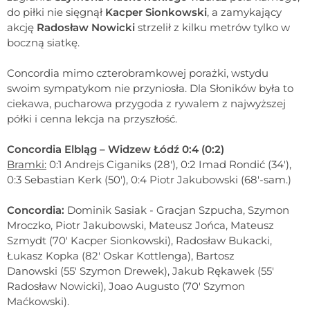
do piłki nie sięgnął
Kacper Sionkowski
, a zamykający
akcję
Radosław Nowicki
strzelił z kilku metrów tylko w
boczną siatkę.
Concordia mimo czterobramkowej porażki, wstydu
swoim sympatykom nie przyniosła. Dla Słoników była to
ciekawa, pucharowa przygoda z rywalem z najwyższej
półki i cenna lekcja na przyszłość.
Concordia Elbląg – Widzew Łódź 0:4 (0:2)
Bramki:
0:1 Andrejs Ciganiks (28'), 0:2 Imad Rondić (34'),
0:3 Sebastian Kerk (50'), 0:4 Piotr Jakubowski (68'-sam.)
Concordia:
Dominik Sasiak - Gracjan Szpucha, Szymon
Mroczko, Piotr Jakubowski, Mateusz Jońca, Mateusz
Szmydt (70' Kacper Sionkowski), Radosław Bukacki,
Łukasz Kopka (82' Oskar Kottlenga), Bartosz
Danowski (55' Szymon Drewek), Jakub Rękawek (55'
Radosław Nowicki), Joao Augusto (70' Szymon
Maćkowski).