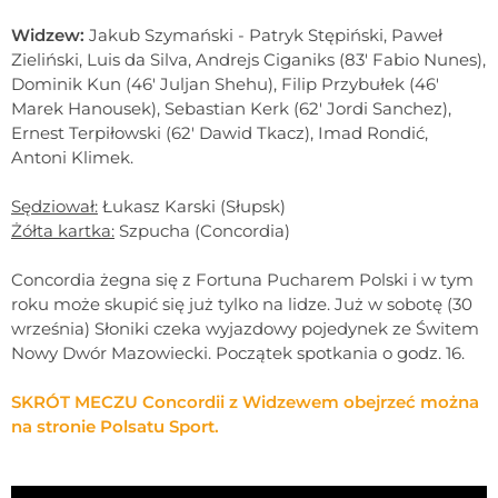
Widzew:
Jakub Szymański - Patryk Stępiński, Paweł
Zieliński, Luis da Silva, Andrejs Ciganiks (83' Fabio Nunes),
Dominik Kun (46' Juljan Shehu), Filip Przybułek (46'
Marek Hanousek), Sebastian Kerk (62' Jordi Sanchez),
Ernest Terpiłowski (62' Dawid Tkacz), Imad Rondić,
Antoni Klimek.
Sędziował:
Łukasz Karski (Słupsk)
Żółta kartka:
Szpucha (Concordia)
Concordia żegna się z Fortuna Pucharem Polski i w tym
roku może skupić się już tylko na lidze. Już w sobotę (30
września) Słoniki czeka wyjazdowy pojedynek ze Świtem
Nowy Dwór Mazowiecki. Początek spotkania o godz. 16.
SKRÓT MECZU Concordii z Widzewem obejrzeć można
na stronie Polsatu Sport.