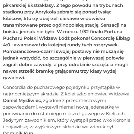
piłkarskiej Ekstraklasy. Z tego powodu na trybunach
stadionu przy Agrykola zebrało się ponad tysiąc
kibiców, którzy obejrzeli ciekawe widowisko
transmitowane przez ogólnopolską stację. Sensacji na
boisku jednak nie było. W meczu 1/32 finału Fortuna
Pucharu Polski Widzew Łódź pokonał Concordię Elbląg
4:0 i awansował do kolejnej rundy tych rozgrywek.
Pomarańczowo-czarni swojej postawy nie muszą się
jednak wstydzić, bo szczególnie w pierwszej połowie
zagrali dobre zawody, a przy odrobinie szczęścia mogli
nawet strzelić bramkę grającemu trzy klasy wyżej
rywalowi.
Concordia do pucharowego pojedynku przystąpiła w
najmocniejszym składzie. Z kolei szkoleniowiec Widzewa
Daniel Myśliwiec
, zgodnie z przedmeczowymi
zapowiedziami, wystawił niemal nową jedenastkę w
porównaniu do ostatniego meczu ligowego w Kielcach.
Jedynym zawodnikiem, który wystąpił przeciwko Koronie
i pojawił się w wyjściowym składzie we wtorek był
Dominik Kun
.