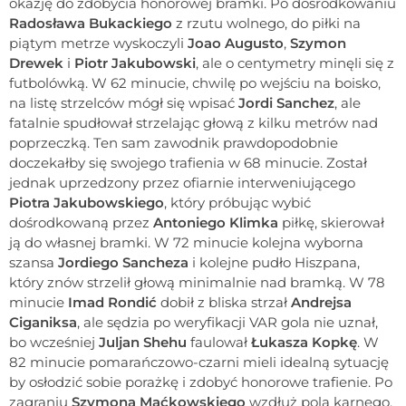
okazję do zdobycia honorowej bramki. Po dośrodkowaniu
Radosława Bukackiego
z rzutu wolnego, do piłki na
piątym metrze wyskoczyli
Joao Augusto
,
Szymon
Drewek
i
Piotr Jakubowski
, ale o centymetry minęli się z
futbolówką. W 62 minucie, chwilę po wejściu na boisko,
na listę strzelców mógł się wpisać
Jordi Sanchez
, ale
fatalnie spudłował strzelając głową z kilku metrów nad
poprzeczką. Ten sam zawodnik prawdopodobnie
doczekałby się swojego trafienia w 68 minucie. Został
jednak uprzedzony przez ofiarnie interweniującego
Piotra Jakubowskiego
, który próbując wybić
dośrodkowaną przez
Antoniego Klimka
piłkę, skierował
ją do własnej bramki. W 72 minucie kolejna wyborna
szansa
Jordiego Sancheza
i kolejne pudło Hiszpana,
który znów strzelił głową minimalnie nad bramką. W 78
minucie
Imad Rondić
dobił z bliska strzał
Andrejsa
Ciganiksa
, ale sędzia po weryfikacji VAR gola nie uznał,
bo wcześniej
Juljan Shehu
faulował
Łukasza Kopkę
. W
82 minucie pomarańczowo-czarni mieli idealną sytuację
by osłodzić sobie porażkę i zdobyć honorowe trafienie. Po
zagraniu
Szymona Maćkowskiego
wzdłuż pola karnego,