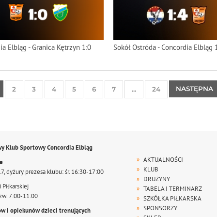
a Elbląg - Granica Kętrzyn 1:0
Sokół Ostróda - Concordia Elbląg 
NASTĘPNA
2
3
4
5
6
7
...
24
wy Klub Sportowy Concordia Elbląg
AKTUALNOŚCI
te
KLUB
17, dyżury prezesa klubu: śr. 16:30-17:00
DRUŻYNY
 Piłkarskiej
TABELA I TERMINARZ
zw. 7:00-11:00
SZKÓŁKA PIŁKARSKA
SPONSORZY
ów i opiekunów dzieci trenujących