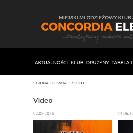
AKTUALNOŚCI
KLUB
DRUŻYNY
TABELA 
STRONA GŁOWNA
VIDEO
Video
02.08.2026
14.06.2