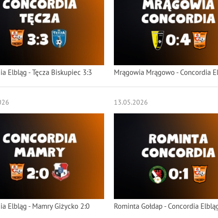
a Elbląg - Tęcza Biskupiec 3:3
Mrągowia Mrągowo - Concordia El
026
13.05.2026
ia Elbląg - Mamry Giżycko 2:0
Rominta Gołdap - Concordia Elblą