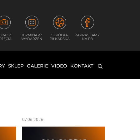
OBACZ
TERMINARZ
SZKÓŁKA
ZAPRASZAMY
DJĘCIA
WYDARZEŃ
PIŁKARSKA
NA FB
RY
SKLEP
GALERIE
VIDEO
KONTAKT
07.06.2026