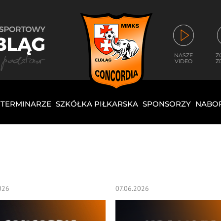
NASZE
Z
VIDEO
Z
I TERMINARZE
SZKÓŁKA PIŁKARSKA
SPONSORZY
NABO
026
07.06.2026