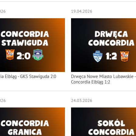
026
19.04.2026
ia Elbląg - GKS Stawiguda 2:0
Drwęca Nowe Miasto Lubawskie -
Concordia Elbląg 1:2
026
24.03.2026