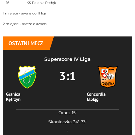
16
KS Polonia Pasłęk
1 miejsce - awans do III ligi
2 miejsce - baraże o awans
OSTATNI MECZ
Superscore IV Liga
3:1
Granica
Concordia
Kętrzyn
Elbląg
Oracz 15'
Skonieczka 34', 73'
-