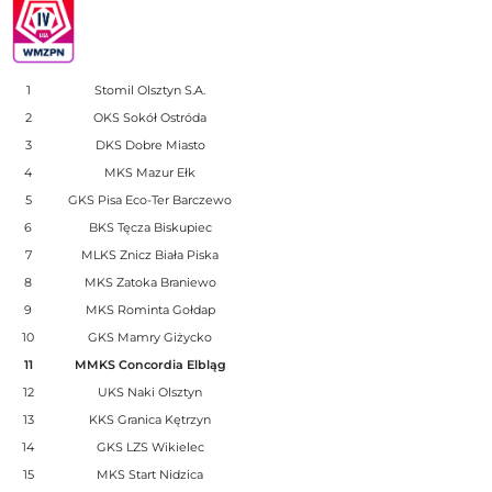
1
Stomil Olsztyn S.A.
2
OKS Sokół Ostróda
3
DKS Dobre Miasto
4
MKS Mazur Ełk
5
GKS Pisa Eco-Ter Barczewo
6
BKS Tęcza Biskupiec
7
MLKS Znicz Biała Piska
8
MKS Zatoka Braniewo
9
MKS Rominta Gołdap
10
GKS Mamry Giżycko
11
MMKS Concordia Elbląg
12
UKS Naki Olsztyn
13
KKS Granica Kętrzyn
14
GKS LZS Wikielec
15
MKS Start Nidzica