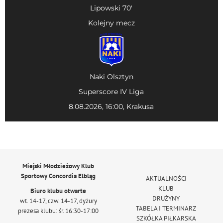
Lipowski 70'
Kolejny mecz
Naki Olsztyn
Superscore IV Liga
8.08.2026, 16:00, Krakusa
Miejski Młodzieżowy Klub
Sportowy Concordia Elbląg
AKTUALNOŚCI
KLUB
Biuro klubu otwarte
DRUŻYNY
wt. 14-17, czw. 14-17, dyżury
TABELA I TERMINARZ
prezesa klubu: śr. 16:30-17:00
SZKÓŁKA PIŁKARSKA