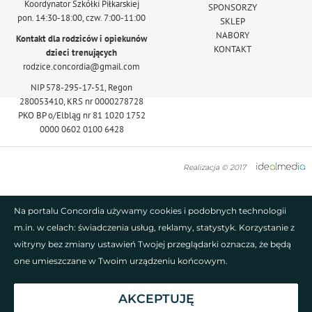
Koordynator Szkółki Piłkarskiej
SPONSORZY
pon. 14:30-18:00, czw. 7:00-11:00
SKLEP
NABORY
Kontakt dla rodziców i opiekunów
KONTAKT
dzieci trenujących
rodzice.concordia@gmail.com
NIP 578-295-17-51, Regon
280053410, KRS nr 0000278728
PKO BP o/Elbląg nr 81 1020 1752
0000 0602 0100 6428
Realizacja © 2017
Na portalu Concordia używamy cookies i podobnych technologii
m.in. w celach: świadczenia usług, reklamy, statystyk. Korzystanie z
witryny bez zmiany ustawień Twojej przeglądarki oznacza, że będą
one umieszczane w Twoim urządzeniu końcowym.
AKCEPTUJĘ