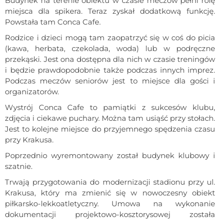
Budynek na terenie obiektu w czasie meczów pełni rolę
miejsca dla spikera. Teraz zyskał dodatkową funkcję.
Powstała tam Conca Cafe.
Rodzice i dzieci mogą tam zaopatrzyć się w coś do picia
(kawa, herbata, czekolada, woda) lub w podręczne
przekąski. Jest ona dostępna dla nich w czasie treningów
i będzie prawdopodobnie także podczas innych imprez.
Podczas meczów seniorów jest to miejsce dla gości i
organizatorów.
Wystrój Conca Cafe to pamiątki z sukcesów klubu,
zdjęcia i ciekawe puchary. Można tam usiąść przy stołach.
Jest to kolejne miejsce do przyjemnego spędzenia czasu
przy Krakusa.
Poprzednio wyremontowany został budynek klubowy i
szatnie.
Trwają przygotowania do modernizacji stadionu przy ul.
Krakusa, który ma zmienić się w nowoczesny obiekt
piłkarsko-lekkoatletyczny. Umowa na wykonanie
dokumentacji projektowo-kosztorysowej została