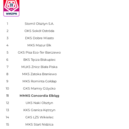
1
Stomil Olsztyn S.A.
2
OKS Sokół Ostróda
3
DKS Dobre Miasto
4
MKS Mazur Ełk
5
GKS Pisa Eco-Ter Barczewo
6
BKS Tęcza Biskupiec
7
MLKS Znicz Biała Piska
8
MKS Zatoka Braniewo
9
MKS Rominta Gołdap
10
GKS Mamry Giżycko
11
MMKS Concordia Elbląg
12
UKS Naki Olsztyn
13
KKS Granica Kętrzyn
14
GKS LZS Wikielec
15
MKS Start Nidzica