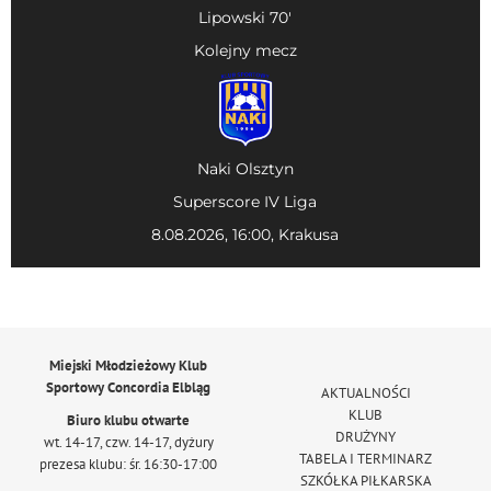
Lipowski 70'
Kolejny mecz
Naki Olsztyn
Superscore IV Liga
8.08.2026, 16:00, Krakusa
Miejski Młodzieżowy Klub
Sportowy Concordia Elbląg
AKTUALNOŚCI
KLUB
Biuro klubu otwarte
DRUŻYNY
wt. 14-17, czw. 14-17, dyżury
TABELA I TERMINARZ
prezesa klubu: śr. 16:30-17:00
SZKÓŁKA PIŁKARSKA