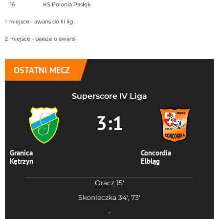
16
KS Polonia Pasłęk
1 miejsce - awans do III ligi
2 miejsce - baraże o awans
OSTATNI MECZ
Superscore IV Liga
3:1
Granica
Concordia
Kętrzyn
Elbląg
Oracz 15'
Skonieczka 34', 73'
-