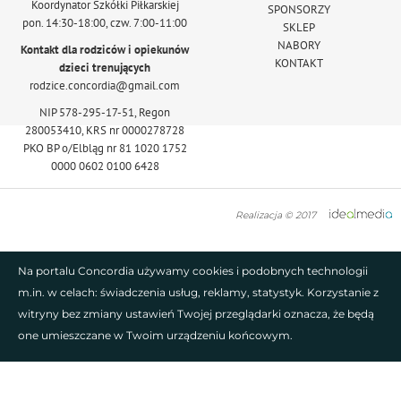
Koordynator Szkółki Piłkarskiej
SPONSORZY
pon. 14:30-18:00, czw. 7:00-11:00
SKLEP
NABORY
Kontakt dla rodziców i opiekunów
KONTAKT
dzieci trenujących
rodzice.concordia@gmail.com
NIP 578-295-17-51, Regon
280053410, KRS nr 0000278728
PKO BP o/Elbląg nr 81 1020 1752
0000 0602 0100 6428
Realizacja © 2017
Na portalu Concordia używamy cookies i podobnych technologii
m.in. w celach: świadczenia usług, reklamy, statystyk. Korzystanie z
witryny bez zmiany ustawień Twojej przeglądarki oznacza, że będą
one umieszczane w Twoim urządzeniu końcowym.
AKCEPTUJĘ