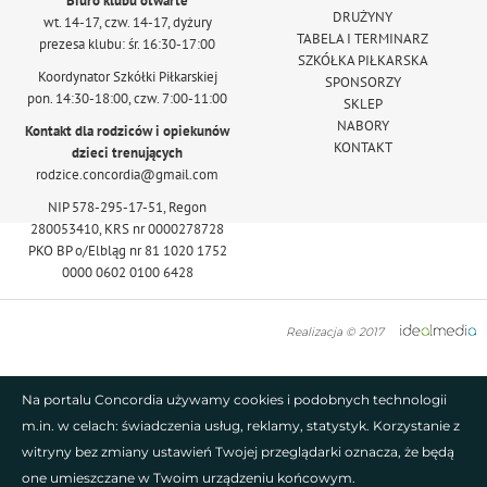
Biuro klubu otwarte
DRUŻYNY
wt. 14-17, czw. 14-17, dyżury
TABELA I TERMINARZ
prezesa klubu: śr. 16:30-17:00
SZKÓŁKA PIŁKARSKA
Koordynator Szkółki Piłkarskiej
SPONSORZY
pon. 14:30-18:00, czw. 7:00-11:00
SKLEP
NABORY
Kontakt dla rodziców i opiekunów
KONTAKT
dzieci trenujących
rodzice.concordia@gmail.com
NIP 578-295-17-51, Regon
280053410, KRS nr 0000278728
PKO BP o/Elbląg nr 81 1020 1752
0000 0602 0100 6428
Realizacja © 2017
Na portalu Concordia używamy cookies i podobnych technologii
m.in. w celach: świadczenia usług, reklamy, statystyk. Korzystanie z
witryny bez zmiany ustawień Twojej przeglądarki oznacza, że będą
one umieszczane w Twoim urządzeniu końcowym.