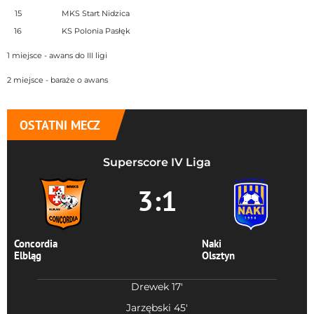
15
MKS Start Nidzica
16
KS Polonia Pasłęk
1 miejsce - awans do III ligi
2 miejsce - baraże o awans
OSTATNI MECZ
Superscore IV Liga
3:1
Concordia
Naki
Elbląg
Olsztyn
Drewek 17'
Jarzębski 45'