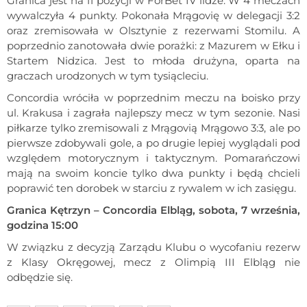
Granica jest na 11 pozycji w ForBet IV lidze. W 4 meczach
wywalczyła 4 punkty. Pokonała Mrągovię w delegacji 3:2
oraz zremisowała w Olsztynie z rezerwami Stomilu. A
poprzednio zanotowała dwie porażki: z Mazurem w Ełku i
Startem Nidzica. Jest to młoda drużyna, oparta na
graczach urodzonych w tym tysiącleciu.
Concordia wróciła w poprzednim meczu na boisko przy
ul. Krakusa i zagrała najlepszy mecz w tym sezonie. Nasi
piłkarze tylko zremisowali z Mrągovią Mrągowo 3:3, ale po
pierwsze zdobywali gole, a po drugie lepiej wyglądali pod
względem motorycznym i taktycznym. Pomarańczowi
mają na swoim koncie tylko dwa punkty i będą chcieli
poprawić ten dorobek w starciu z rywalem w ich zasięgu.
Granica Kętrzyn – Concordia Elbląg, sobota, 7 września,
godzina 15:00
W związku z decyzją Zarządu Klubu o wycofaniu rezerw
z Klasy Okręgowej, mecz z Olimpią III Elbląg nie
odbędzie się.