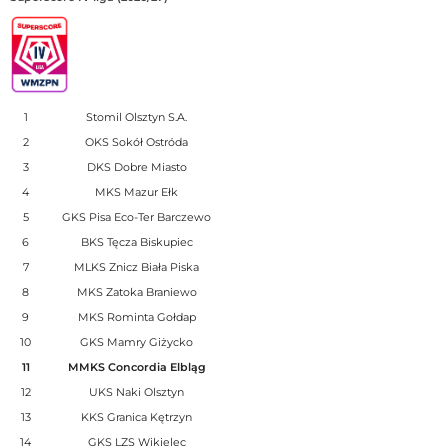
1
Stomil Olsztyn S.A.
2
OKS Sokół Ostróda
3
DKS Dobre Miasto
4
MKS Mazur Ełk
5
GKS Pisa Eco-Ter Barczewo
6
BKS Tęcza Biskupiec
7
MLKS Znicz Biała Piska
8
MKS Zatoka Braniewo
9
MKS Rominta Gołdap
10
GKS Mamry Giżycko
11
MMKS Concordia Elbląg
12
UKS Naki Olsztyn
13
KKS Granica Kętrzyn
14
GKS LZS Wikielec