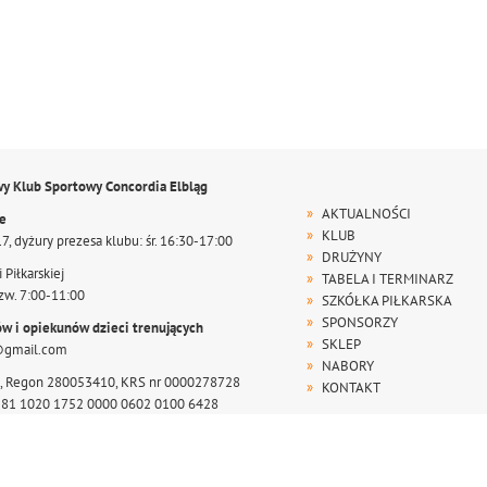
wy Klub Sportowy Concordia Elbląg
AKTUALNOŚCI
te
KLUB
17, dyżury prezesa klubu: śr. 16:30-17:00
DRUŻYNY
 Piłkarskiej
TABELA I TERMINARZ
zw. 7:00-11:00
SZKÓŁKA PIŁKARSKA
SPONSORZY
ów i opiekunów dzieci trenujących
SKLEP
@gmail.com
NABORY
, Regon 280053410, KRS nr 0000278728
KONTAKT
r 81 1020 1752 0000 0602 0100 6428