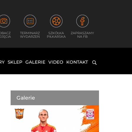
OBACZ
TERMINARZ
SZKÓŁKA
ZAPRASZAMY
DJĘCIA
WYDARZEŃ
PIŁKARSKA
NA FB
RY
SKLEP
GALERIE
VIDEO
KONTAKT
Galerie