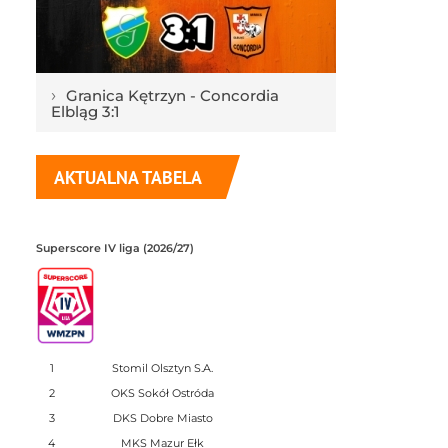
›
Granica Kętrzyn - Concordia
Elbląg 3:1
AKTUALNA TABELA
Superscore IV liga (2026/27)
1
Stomil Olsztyn S.A.
2
OKS Sokół Ostróda
3
DKS Dobre Miasto
4
MKS Mazur Ełk