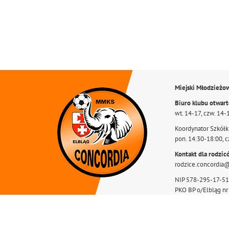
Miejski Młodzieżo
Biuro klubu otwar
wt. 14-17, czw. 14-
Koordynator Szkółki
pon. 14:30-18:00, c
Kontakt dla rodzic
rodzice.concordia
NIP 578-295-17-51
PKO BP o/Elbląg n