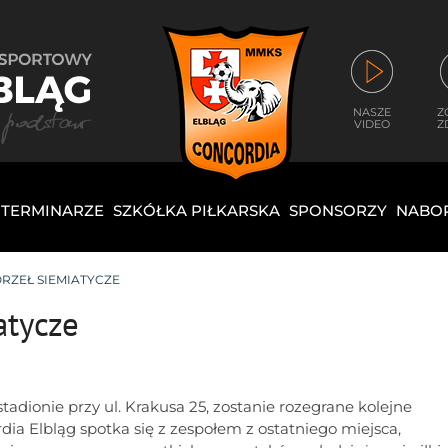
NASZE
Z
VIDEO
Z
I TERMINARZE
SZKÓŁKA PIŁKARSKA
SPONSORZY
NABO
RZEŁ SIEMIATYCZE
atycze
tadionie przy ul. Krakusa 25, zostanie rozegrane kolejne
ia Elbląg spotka się z zespołem z ostatniego miejsca,