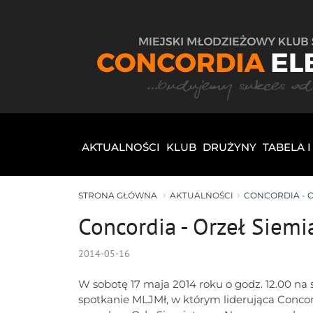
AKTUALNOŚCI
KLUB
DRUŻYNY
TABELA 
STRONA GŁÓWNA
AKTUALNOŚCI
CONCORDIA - O
Concordia - Orzeł Siemi
2014-05-16
W sobotę 17 maja 2014 roku o godz. 12.00 na s
spotkanie MLJMł, w którym liderująca Concord