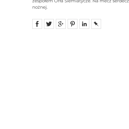
zespołem Orła Siemiatycze. Na mecz serdec
nożnej.