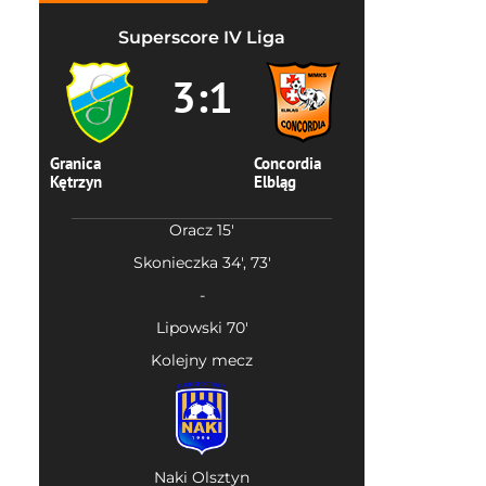
Superscore IV Liga
3:1
Granica
Concordia
Kętrzyn
Elbląg
Oracz 15'
Skonieczka 34', 73'
-
Lipowski 70'
Kolejny mecz
Naki Olsztyn