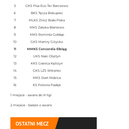
5
GKS Pisa Eco-Ter Barczewo
6
BKS Tęcza Biskupiec
7
MLKS Znicz Biała Piska
8
MKS Zatoka Braniewo
9
MKS Rominta Gołdap
10
GKS Mamry Giżycko
11
MMKS Concordia Elbląg
12
UKS Naki Olsztyn
13
KKS Granica Kętrzyn
14
GKS LZS Wikielec
15
MKS Start Nidzica
16
KS Polonia Pasłęk
1 miejsce - awans do III ligi
2 miejsce - baraże o awans
OSTATNI MECZ