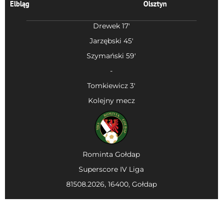
Elbląg
Olsztyn
Drewek 17'
Jarzębski 45'
Szymański 59'
-
Tomkiewicz 3'
Kolejny mecz
Rominta Gołdap
Superscore IV Liga
81508.2026, 16400, Gołdap