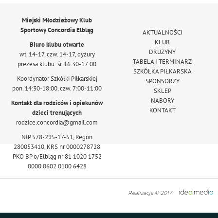
Miejski Młodzieżowy Klub
Sportowy Concordia Elbląg
AKTUALNOŚCI
KLUB
Biuro klubu otwarte
DRUŻYNY
wt. 14-17, czw. 14-17, dyżury
TABELA I TERMINARZ
prezesa klubu: śr. 16:30-17:00
SZKÓŁKA PIŁKARSKA
Koordynator Szkółki Piłkarskiej
SPONSORZY
pon. 14:30-18:00, czw. 7:00-11:00
SKLEP
NABORY
Kontakt dla rodziców i opiekunów
KONTAKT
dzieci trenujących
rodzice.concordia@gmail.com
NIP 578-295-17-51, Regon
280053410, KRS nr 0000278728
PKO BP o/Elbląg nr 81 1020 1752
0000 0602 0100 6428
Realizacja © 2017