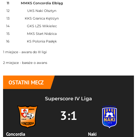
11
MMKS Concordia Elbląg
12
UKS Naki Olsztyn
13
KKS Granica Kętrzyn
14
GKS LZS Wikielec
15
MKS Start Nidzica
16
KS Polonia Pasłęk
1 miejsce - awans do III ligi
2 miejsce - baraże o awans
OSTATNI MECZ
Superscore IV Liga
3:1
Concordia
Naki