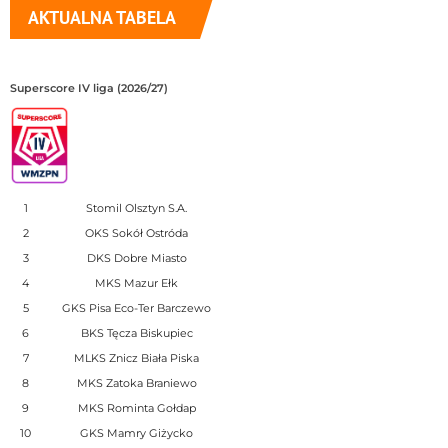
AKTUALNA TABELA
Superscore IV liga (2026/27)
1
Stomil Olsztyn S.A.
2
OKS Sokół Ostróda
3
DKS Dobre Miasto
4
MKS Mazur Ełk
5
GKS Pisa Eco-Ter Barczewo
6
BKS Tęcza Biskupiec
7
MLKS Znicz Biała Piska
8
MKS Zatoka Braniewo
9
MKS Rominta Gołdap
10
GKS Mamry Giżycko