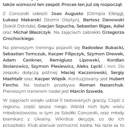
także wzmocni ten zespół. Proces ten już się rozpoczął.
Z Concordii odeszli:
Joao Augusto
(Olimpia Elbląg),
Łukasz Makarski
(Stomil Olsztyn),
Bartosz Danowski
(Sokół Ostróda),
Gracjan Szpucha, Sebastian Bigas, Adiel
oraz
Michał Błaszczyk
. Na zajęciach zabrakło
Grzegorza
Grochockiego
.
Na pierwszym treningu pojawili się
Radosław Bukacki,
Sebastian Tomczuk, Kacper Filipczyk, Szymon Drewek,
Adam Cenkner, Remigiusz Lipowski, Kordian
Stolarowicz, Szymon Plesiewicz, Aleks Łęcki
i inni. Do
zespołu dołączą później
Maciej Kaczorowski, Sergiy
Mashtalir
oraz
Kacper Więsik
. Kontuzjowany jest
Hubert
Fercho
. Na testach przebywa
Roman Nazarchuk
.
Pierwszym trenerem nadal jest
Marcin Szweda
.
W zajęciach wzięło udział 11 testowanych graczy. Część z
regionu, część spoza niego. Wśród nich było wielu
młodzieżowców, w tym ze Szkółki Concordii, oraz młody
bramkarz z Ukrainy. Wkrótce decyzje, co do ich
przyszłości. Klub planuje wzmocnić kadrę. Na razie są to