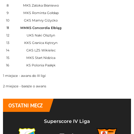
8
MKS Zatoka Braniewo
9
MKS Rominta Gołdap
10
GKS Mamry Giżycko
11
MMKS Concordia Elbląg
12
UKS Naki Olsztyn
13
KKS Granica Kętrzyn
14
GKS LZS Wikielec
15
MKS Start Nidzica
16
KS Polonia Pasłęk
1 miejsce - awans do III ligi
2 miejsce - baraże o awans
OSTATNI MECZ
Superscore IV Liga