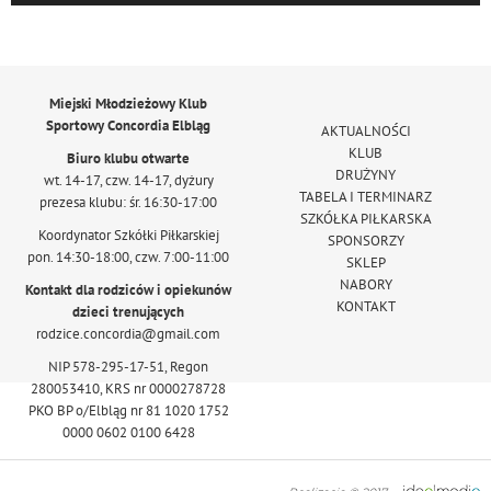
Miejski Młodzieżowy Klub
Sportowy Concordia Elbląg
AKTUALNOŚCI
KLUB
Biuro klubu otwarte
DRUŻYNY
wt. 14-17, czw. 14-17, dyżury
TABELA I TERMINARZ
prezesa klubu: śr. 16:30-17:00
SZKÓŁKA PIŁKARSKA
Koordynator Szkółki Piłkarskiej
SPONSORZY
pon. 14:30-18:00, czw. 7:00-11:00
SKLEP
NABORY
Kontakt dla rodziców i opiekunów
KONTAKT
dzieci trenujących
rodzice.concordia@gmail.com
NIP 578-295-17-51, Regon
280053410, KRS nr 0000278728
PKO BP o/Elbląg nr 81 1020 1752
0000 0602 0100 6428