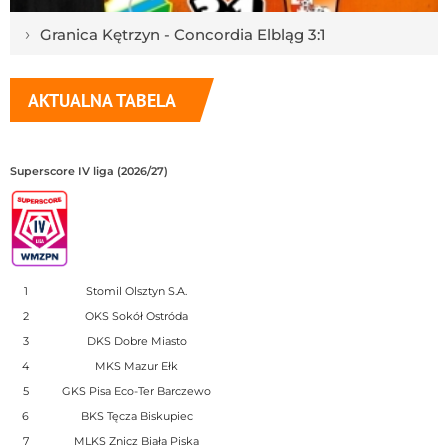
›
Granica Kętrzyn - Concordia Elbląg 3:1
AKTUALNA TABELA
Superscore IV liga (2026/27)
1
Stomil Olsztyn S.A.
2
OKS Sokół Ostróda
3
DKS Dobre Miasto
4
MKS Mazur Ełk
5
GKS Pisa Eco-Ter Barczewo
6
BKS Tęcza Biskupiec
7
MLKS Znicz Biała Piska