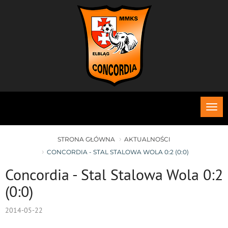
Roz
me
STRONA GŁÓWNA
AKTUALNOŚCI
CONCORDIA - STAL STALOWA WOLA 0:2 (0:0)
Concordia - Stal Stalowa Wola 0:2
(0:0)
2014-05-22