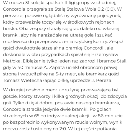
W meczu 31 kolejki spotkań II ligi grupy wschodniej,
Concordia przegrała ze Stalą Stalowa Wola 0:2 (0:0). W
pierwszej połowie oglądaliśmy wyrównany pojedynek,
który przeważnie toczył się w środkowych rejonach
boiska. Oba zespoły starały się grać daleko od własnej
bramki, aby nie narażać sie na utratę gola i szukać
możliwości do przeprowadzenia szybkiej kontry. Zespół
gości dwukrotnie strzelał na bramkę Concordii, ale
doskonale w obu przypadkach spisał się Przemysław
Matłoka. Elblążanie tylko jeden raz zagrozili bramce Stali,
gdy w 40 minucie A. Zapata uciekł obrońcom prawą
stroną i wrzucił piłkę na 5-ty metr, ale bramkarz gości
Tomasz Wietecha łapiąc piłkę, uprzedził J. Pereza.
W drugiej odsłonie meczu drużyną przeważającą byli
goście, którzy stworzyli kilka groźnych okazji do zdobycia
goli. Tylko dzięki dobrej postawie naszego bramkarza,
Concordia straciła jedynie dwie bramki. Po golach
strzelonych w 65 po indywidualnej akcji i w 86 minucie
po bezpośrednio wykonywanym rzucie wolnym, wynik
meczu został ustalony na 2:0. W tej części spotkania