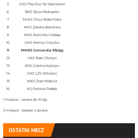
5
GKS Pisa Eco-Ter Barczewo
6
BKS Tęcza Biskupiec
7
MLKS Znicz Biała Piska
8
MKS Zatoka Braniewo
9
MKS Rominta Gołdap
10
GKS Mamry Giżycko
11
MMKS Concordia Elbląg
12
UKS Naki Olsztyn
13
KKS Granica Kętrzyn
14
GKS LZS Wikielec
15
MKS Start Nidzica
16
KS Polonia Pasłęk
1 miejsce - awans do III ligi
2 miejsce - baraże o awans
OSTATNI MECZ