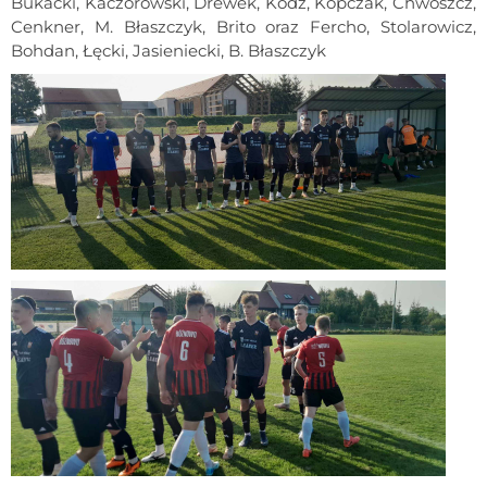
Bukacki, Kaczorowski, Drewek, Kodz, Kopczak, Chwoszcz,
Cenkner, M. Błaszczyk, Brito oraz Fercho, Stolarowicz,
Bohdan, Łęcki, Jasieniecki, B. Błaszczyk