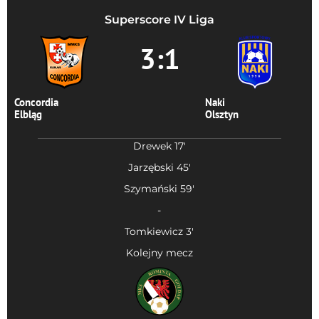
Superscore IV Liga
3:1
Concordia
Naki
Elbląg
Olsztyn
Drewek 17'
Jarzębski 45'
Szymański 59'
-
Tomkiewicz 3'
Kolejny mecz