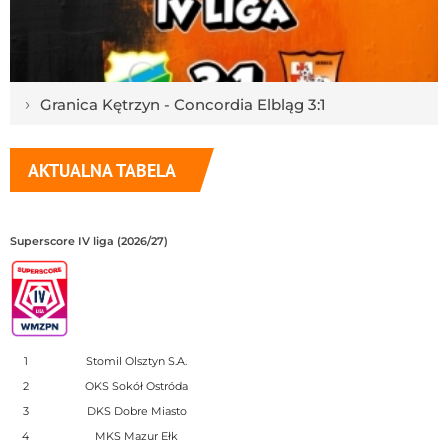
›
Granica Kętrzyn - Concordia Elbląg 3:1
AKTUALNA TABELA
Superscore IV liga (2026/27)
1
Stomil Olsztyn S.A.
2
OKS Sokół Ostróda
3
DKS Dobre Miasto
4
MKS Mazur Ełk