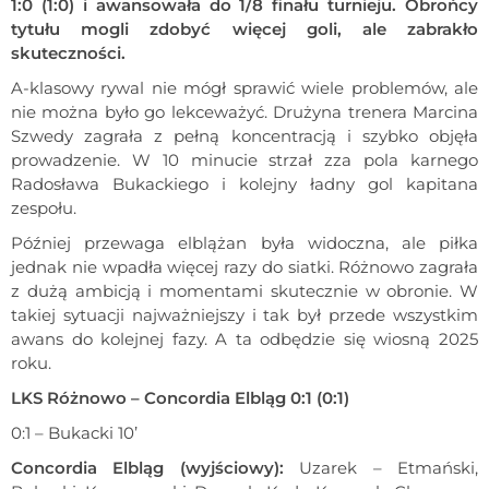
1:0 (1:0) i awansowała do 1/8 finału turnieju. Obrońcy
tytułu mogli zdobyć więcej goli, ale zabrakło
skuteczności.
A-klasowy rywal nie mógł sprawić wiele problemów, ale
nie można było go lekceważyć. Drużyna trenera Marcina
Szwedy zagrała z pełną koncentracją i szybko objęła
prowadzenie. W 10 minucie strzał zza pola karnego
Radosława Bukackiego i kolejny ładny gol kapitana
zespołu.
Później przewaga elblążan była widoczna, ale piłka
jednak nie wpadła więcej razy do siatki. Różnowo zagrała
z dużą ambicją i momentami skutecznie w obronie. W
takiej sytuacji najważniejszy i tak był przede wszystkim
awans do kolejnej fazy. A ta odbędzie się wiosną 2025
roku.
LKS Różnowo – Concordia Elbląg 0:1 (0:1)
0:1 – Bukacki 10’
Concordia Elbląg (wyjściowy):
Uzarek – Etmański,