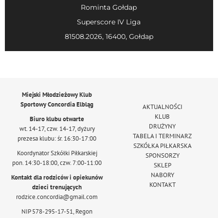
Rominta Gołdap
Superscore IV Liga
81508.2026, 16400, Gołdap
Miejski Młodzieżowy Klub
Sportowy Concordia Elbląg
AKTUALNOŚCI
KLUB
Biuro klubu otwarte
DRUŻYNY
wt. 14-17, czw. 14-17, dyżury
TABELA I TERMINARZ
prezesa klubu: śr. 16:30-17:00
SZKÓŁKA PIŁKARSKA
Koordynator Szkółki Piłkarskiej
SPONSORZY
pon. 14:30-18:00, czw. 7:00-11:00
SKLEP
NABORY
Kontakt dla rodziców i opiekunów
KONTAKT
dzieci trenujących
rodzice.concordia@gmail.com
NIP 578-295-17-51, Regon