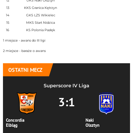
12
UKS Naki Olsztyn
13
KKS Granica Kętrzyn
14
GKS LZS Wikielec
15
MKS Start Nidzica
16
KS Polonia Pasłęk
1 miejsce - awans do III ligi
2 miejsce - baraże o awans
OSTATNI MECZ
Superscore IV Liga
3:1
Concordia
Naki
Elbląg
Olsztyn