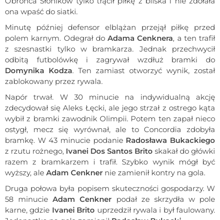
Obrońca Słoników tylko trącił piłkę z bliska i nie zdołała
ona wpaść do siatki.
Minutę później defensor elblążan przejął piłkę przed
polem karnym. Odegrał do
Adama Cenknera
, a ten trafił
z szesnastki tylko w bramkarza. Jednak przechwycił
odbitą futbolówkę i zagrywał wzdłuż bramki do
Domynika Kodza
. Ten zamiast otworzyć wynik, został
zablokowany przez rywala.
Napór trwał. W 30 minucie na indywidualną akcję
zdecydował się Aleks Łęcki, ale jego strzał z ostrego kąta
wybił z bramki zawodnik Olimpii. Potem ten zapał nieco
ostygł, mecz się wyrównał, ale to Concordia zdobyła
bramkę. W 43 minucie podanie
Radosława Bukackiego
z rzutu rożnego,
Ivanei Dos Santos Brito
skakał do główki
razem z bramkarzem i trafił. Szybko wynik mógł być
wyższy, ale
Adam Cenkner
nie zamienił kontry na gola.
Druga połowa była popisem skuteczności gospodarzy. W
58 minucie
Adam Cenkner
podał ze skrzydła w pole
karne, gdzie
Ivanei Brito
uprzedził rywala i był faulowany.