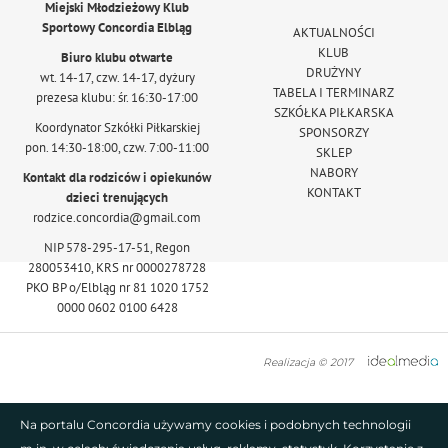
Miejski Młodzieżowy Klub
Sportowy Concordia Elbląg
AKTUALNOŚCI
KLUB
Biuro klubu otwarte
DRUŻYNY
wt. 14-17, czw. 14-17, dyżury
TABELA I TERMINARZ
prezesa klubu: śr. 16:30-17:00
SZKÓŁKA PIŁKARSKA
Koordynator Szkółki Piłkarskiej
SPONSORZY
pon. 14:30-18:00, czw. 7:00-11:00
SKLEP
NABORY
Kontakt dla rodziców i opiekunów
KONTAKT
dzieci trenujących
rodzice.concordia@gmail.com
NIP 578-295-17-51, Regon
280053410, KRS nr 0000278728
PKO BP o/Elbląg nr 81 1020 1752
0000 0602 0100 6428
Realizacja © 2017
Na portalu Concordia używamy cookies i podobnych technologii