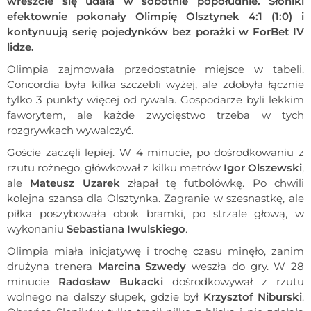
wreszcie się udała w sobotnie popołudnie. Słoniki
efektownie pokonały Olimpię Olsztynek 4:1 (1:0) i
kontynuują serię pojedynków bez porażki w ForBet IV
lidze.
Olimpia zajmowała przedostatnie miejsce w tabeli.
Concordia była kilka szczebli wyżej, ale zdobyła łącznie
tylko 3 punkty więcej od rywala. Gospodarze byli lekkim
faworytem, ale każde zwycięstwo trzeba w tych
rozgrywkach wywalczyć.
Goście zaczęli lepiej. W 4 minucie, po dośrodkowaniu z
rzutu rożnego, główkował z kilku metrów
Igor Olszewski
,
ale
Mateusz Uzarek
złapał tę futbolówkę. Po chwili
kolejna szansa dla Olsztynka. Zagranie w szesnastkę, ale
piłka poszybowała obok bramki, po strzale głową, w
wykonaniu
Sebastiana Iwulskiego
.
Olimpia miała inicjatywę i trochę czasu minęło, zanim
drużyna trenera
Marcina Szwedy
weszła do gry. W 28
minucie
Radosław Bukacki
dośrodkowywał z rzutu
wolnego na dalszy słupek, gdzie był
Krzysztof Niburski
.