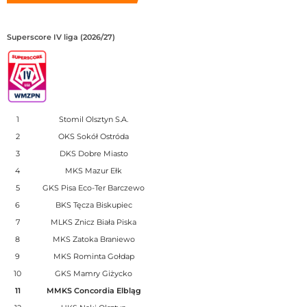
Superscore IV liga (2026/27)
1
Stomil Olsztyn S.A.
2
OKS Sokół Ostróda
3
DKS Dobre Miasto
4
MKS Mazur Ełk
5
GKS Pisa Eco-Ter Barczewo
6
BKS Tęcza Biskupiec
7
MLKS Znicz Biała Piska
8
MKS Zatoka Braniewo
9
MKS Rominta Gołdap
10
GKS Mamry Giżycko
11
MMKS Concordia Elbląg