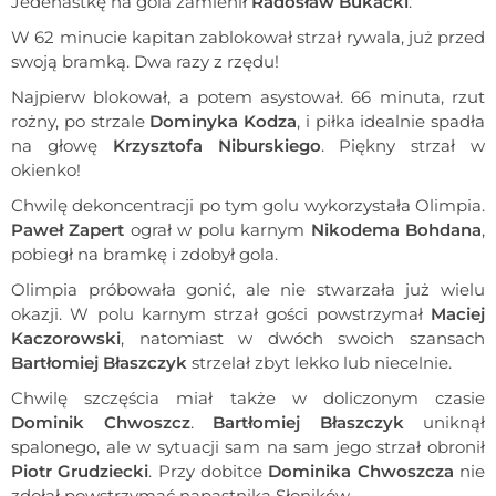
Jedenastkę na gola zamienił
Radosław Bukacki
.
W 62 minucie kapitan zablokował strzał rywala, już przed
swoją bramką. Dwa razy z rzędu!
Najpierw blokował, a potem asystował. 66 minuta, rzut
rożny, po strzale
Dominyka Kodza
, i piłka idealnie spadła
na głowę
Krzysztofa Niburskiego
. Piękny strzał w
okienko!
Chwilę dekoncentracji po tym golu wykorzystała Olimpia.
Paweł Zapert
ograł w polu karnym
Nikodema Bohdana
,
pobiegł na bramkę i zdobył gola.
Olimpia próbowała gonić, ale nie stwarzała już wielu
okazji. W polu karnym strzał gości powstrzymał
Maciej
Kaczorowski
, natomiast w dwóch swoich szansach
Bartłomiej Błaszczyk
strzelał zbyt lekko lub niecelnie.
Chwilę szczęścia miał także w doliczonym czasie
Dominik Chwoszcz
.
Bartłomiej Błaszczyk
uniknął
spalonego, ale w sytuacji sam na sam jego strzał obronił
Piotr Grudziecki
. Przy dobitce
Dominika Chwoszcza
nie
zdołał powstrzymać napastnika Słoników.