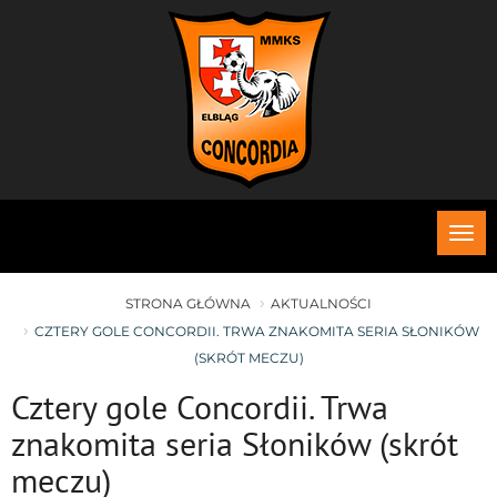
Roz
me
STRONA GŁÓWNA
AKTUALNOŚCI
CZTERY GOLE CONCORDII. TRWA ZNAKOMITA SERIA SŁONIKÓW
(SKRÓT MECZU)
Cztery gole Concordii. Trwa
znakomita seria Słoników (skrót
meczu)