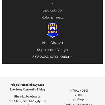
-
Lipowski 70'
Kolejny mecz
Naki Olsztyn
Superscore IV Liga
8.08.2026, 16:00, Krakusa
Miejski Młodzieżowy Klub
Sportowy Concordia Elbląg
AKTUALNOŚCI
KLUB
Biuro klubu otwarte
DRUŻYNY
wt. 14-17, czw. 14-17, dyżury
TABELA I TERMINARZ