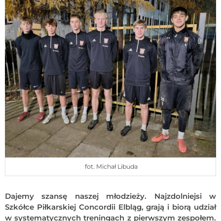
fot. Michał Libuda
Dajemy szansę naszej młodzieży. Najzdolniejsi w
Szkółce Piłkarskiej Concordii Elbląg, grają i biorą udział
w systematycznych treningach z pierwszym zespołem.