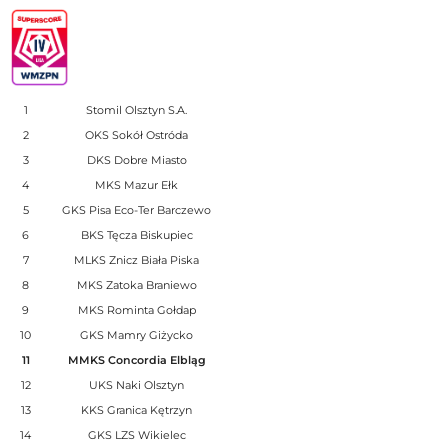
1
Stomil Olsztyn S.A.
2
OKS Sokół Ostróda
3
DKS Dobre Miasto
4
MKS Mazur Ełk
5
GKS Pisa Eco-Ter Barczewo
6
BKS Tęcza Biskupiec
7
MLKS Znicz Biała Piska
8
MKS Zatoka Braniewo
9
MKS Rominta Gołdap
10
GKS Mamry Giżycko
11
MMKS Concordia Elbląg
12
UKS Naki Olsztyn
13
KKS Granica Kętrzyn
14
GKS LZS Wikielec