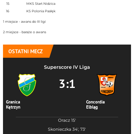
15
MKS Start Nidzica
16
KS Polonia Pasłęk
1 miejsce - awans do III ligi
2 miejsce - baraże o awans
OSTATNI MECZ
Superscore IV Liga
3:1
Granica
Concordia
Kętrzyn
Elbląg
Oracz 15'
Skonieczka 34', 73'