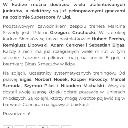
W kadrze można dostrzec wielu utalentowanych
juniorów, a niektórzy są już pełnoprawnymi graczami
na poziomie Superscore IV Ligi.
Podstawowym zawodnikiem zespołu trenera Marcina
Szwedy jest 17-letni
Grzegorz Grochocki
. W szerokiej
kadrze Słoników są także nastolatkowie:
Hubert Fercho,
Remigiusz Lipowski, Adam Cenkner i Sebastian Bigas
.
Każdy z nich ma już rozegranych wiele minut w tym
sezonie. Łącznie ci piłkarze mają na koncie 5 goli, a
bramkarz Bigas 5 meczów w lidze.
Na zdjęciu uczestnicy systematycznych treningów. Od
prawej
Bigas, Norbert Nosek, Kacper Rakoczy, Marcel
Szmuda, Szymon Pilas i Nikodem Michalski
. Wszyscy
dostali swoją szansę, dzięki dobrej postawie w juniorach
młodszych. Są kolejni, którzy mogą wkrótce pojawić się w
barwach Concordii na ligowych boiskach.
Powodzenia!