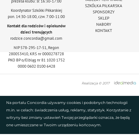
prezesa klubu: śr. 16:30-17:00
SZKÓŁKA PIŁKARSKA
Koordynator Szkółki Piłkarskiej
SPONSORZY
pon. 14:30-18:00, czw. 7:00-11:00
SKLEP
NABORY
Kontakt dla rodziców i opiekunów
KONTAKT
dzieci trenujących
rodzice.concordia@gmail.com
NIP 578-295-17-51, Regon
280053410, KRS nr 0000278728
PKO BP o/Elbląg nr 81 1020 1752
0000 0602 0100 6428
Realizacja © 2017
Na portalu Concordia używamy cookies i podobnych technologii
m.in. w celach: świadczenia usług, reklamy, statystyk. Korzystanie z
witryny bez zmiany ustawień Twojej przeglądarki oznacza, że będą
one umieszczane w Twoim urządzeniu końcowym.