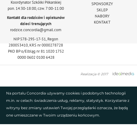
Koordynator Szkółki Piłkarskiej
SPONSORZY
pon. 14:30-18:00, czw. 7:00-11:00
SKLEP
NABORY
Kontakt dla rodziców i opiekunów
KONTAKT
dzieci trenujących
rodzice.concordia@gmail.com
NIP 578-295-17-51, Regon
280053410, KRS nr 0000278728
PKO BP o/Elbląg nr 81 1020 1752
0000 0602 0100 6428
Realizacja © 2017
Na portalu Concordia używamy cookies i podobnych technologii
m.in. w celach: świadczenia usług, reklamy, statystyk. Korzystanie z
witryny bez zmiany ustawień Twojej przeglądarki oznacza, że będą
one umieszczane w Twoim urządzeniu końcowym.
AKCEPTUJĘ