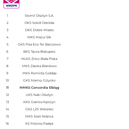
1
Stomil Olsztyn S.A.
2
OKS Sokół Ostróda
3
DKS Dobre Miasto
4
MKS Mazur Ełk
5
GKS Pisa Eco-Ter Barczewo
6
BKS Tęcza Biskupiec
7
MLKS Znicz Biała Piska
8
MKS Zatoka Braniewo
9
MKS Rominta Gołdap
10
GKS Mamry Giżycko
11
MMKS Concordia Elbląg
12
UKS Naki Olsztyn
13
KKS Granica Kętrzyn
14
GKS LZS Wikielec
15
MKS Start Nidzica
16
KS Polonia Pasłęk