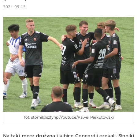
2024-09-15
fot. stomilolsztynpl/Youtube/Paweł Piekutowski
Na taki mecz drużyna i kibice Concordii czekali. Słoniki