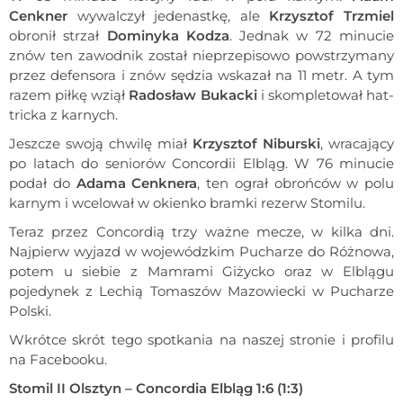
Cenkner
wywalczył jedenastkę, ale
Krzysztof Trzmiel
obronił strzał
Dominyka Kodza
. Jednak w 72 minucie
znów ten zawodnik został nieprzepisowo powstrzymany
przez defensora i znów sędzia wskazał na 11 metr. A tym
razem piłkę wziął
Radosław Bukacki
i skompletował hat-
tricka z karnych.
Jeszcze swoją chwilę miał
Krzysztof Niburski
, wracający
po latach do seniorów Concordii Elbląg. W 76 minucie
podał do
Adama Cenknera
, ten ograł obrońców w polu
karnym i wcelował w okienko bramki rezerw Stomilu.
Teraz przez Concordią trzy ważne mecze, w kilka dni.
Najpierw wyjazd w wojewódzkim Pucharze do Różnowa,
potem u siebie z Mamrami Giżycko oraz w Elblągu
pojedynek z Lechią Tomaszów Mazowiecki w Pucharze
Polski.
Wkrótce skrót tego spotkania na naszej stronie i profilu
na Facebooku.
Stomil II Olsztyn – Concordia Elbląg 1:6 (1:3)