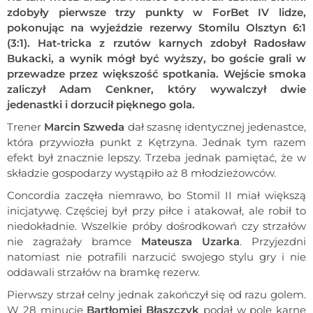
zdobyły pierwsze trzy punkty w ForBet IV lidze,
pokonując na wyjeździe rezerwy Stomilu Olsztyn 6:1
(3:1). Hat-tricka z rzutów karnych zdobył Radosław
Bukacki, a wynik mógł być wyższy, bo goście grali w
przewadze przez większość spotkania. Wejście smoka
zaliczył Adam Cenkner, który wywalczył dwie
jedenastki i dorzucił pięknego gola.
Trener
Marcin Szweda
dał szasnę identycznej jedenastce,
która przywiozła punkt z Kętrzyna. Jednak tym razem
efekt był znacznie lepszy. Trzeba jednak pamiętać, że w
składzie gospodarzy wystąpiło aż 8 młodzieżowców.
Concordia zaczęła niemrawo, bo Stomil II miał większą
inicjatywę. Częściej był przy piłce i atakował, ale robił to
niedokładnie. Wszelkie próby dośrodkowań czy strzałów
nie zagrażały bramce
Mateusza Uzarka
. Przyjezdni
natomiast nie potrafili narzucić swojego stylu gry i nie
oddawali strzałów na bramkę rezerw.
Pierwszy strzał celny jednak zakończył się od razu golem.
W 28 minucie
Bartłomiej Błaszczyk
podał w pole karne