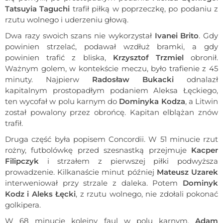
Tatsuyia Taguchi
trafił piłką w poprzeczkę, po podaniu z
rzutu wolnego i uderzeniu głową.
Dwa razy swoich szans nie wykorzystał
Ivanei Brito
. Gdy
powinien strzelać, podawał wzdłuż bramki, a gdy
powinien trafić z bliska,
Krzysztof Trzmiel
obronił.
Ważnym golem, w kontekście meczu, było trafienie z 45
minuty. Najpierw
Radosław Bukacki
odnalazł
kapitalnym prostopadłym podaniem Aleksa Łęckiego,
ten wycofał w polu karnym do
Dominyka Kodza
, a Litwin
został powalony przez obrońcę. Kapitan elblążan znów
trafił.
Druga część była popisem Concordii. W 51 minucie rzut
rożny, futbolówkę przed szesnastką przejmuje
Kacper
Filipczyk
i strzałem z pierwszej piłki podwyższa
prowadzenie. Kilkanaście minut później
Mateusz Uzarek
interweniował przy strzale z daleka. Potem
Dominyk
Kodz i Aleks Łęcki
, z rzutu wolnego, nie zdołali pokonać
golkipera.
W 68 minucie kolejny faul w polu karnym.
Adam