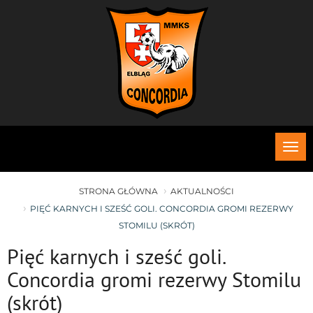
Roz
me
STRONA GŁÓWNA
AKTUALNOŚCI
PIĘĆ KARNYCH I SZEŚĆ GOLI. CONCORDIA GROMI REZERWY
STOMILU (SKRÓT)
Pięć karnych i sześć goli.
Concordia gromi rezerwy Stomilu
(skrót)