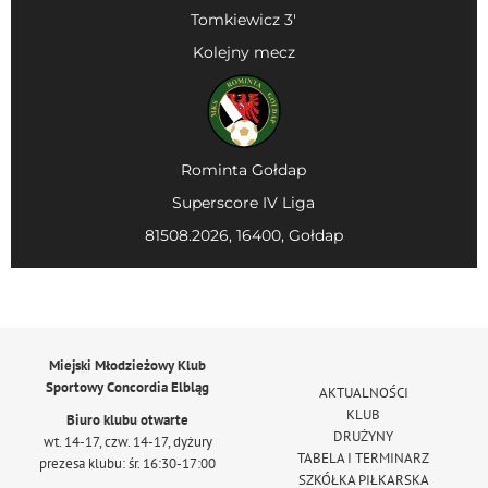
Tomkiewicz 3'
Kolejny mecz
Rominta Gołdap
Superscore IV Liga
81508.2026, 16400, Gołdap
Miejski Młodzieżowy Klub
Sportowy Concordia Elbląg
AKTUALNOŚCI
KLUB
Biuro klubu otwarte
DRUŻYNY
wt. 14-17, czw. 14-17, dyżury
TABELA I TERMINARZ
prezesa klubu: śr. 16:30-17:00
SZKÓŁKA PIŁKARSKA