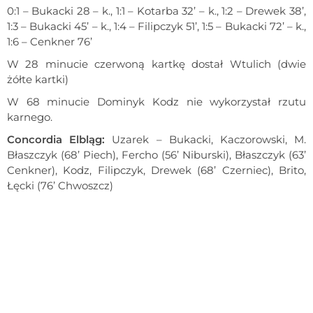
0:1 – Bukacki 28 – k., 1:1 – Kotarba 32’ – k., 1:2 – Drewek 38’,
1:3 – Bukacki 45’ – k., 1:4 – Filipczyk 51’, 1:5 – Bukacki 72’ – k.,
1:6 – Cenkner 76’
W 28 minucie czerwoną kartkę dostał Wtulich (dwie
żółte kartki)
W 68 minucie Dominyk Kodz nie wykorzystał rzutu
karnego.
Concordia Elbląg:
Uzarek – Bukacki, Kaczorowski, M.
Błaszczyk (68’ Piech), Fercho (56’ Niburski), Błaszczyk (63’
Cenkner), Kodz, Filipczyk, Drewek (68’ Czerniec), Brito,
Łęcki (76’ Chwoszcz)