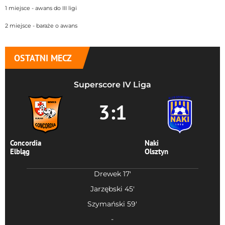
1 miejsce - awans do III ligi
2 miejsce - baraże o awans
OSTATNI MECZ
Superscore IV Liga
3:1
Concordia
Naki
Elbląg
Olsztyn
Drewek 17'
Jarzębski 45'
Szymański 59'
-