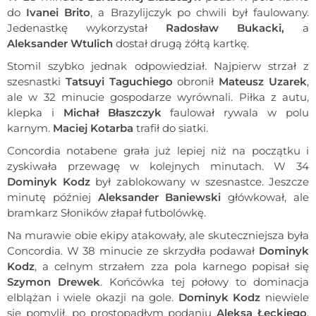
do
Ivanei Brito
, a Brazylijczyk po chwili był faulowany.
Jedenastkę wykorzystał
Radosław Bukacki,
a
Aleksander Wtulich
dostał drugą żółtą kartkę.
Stomil szybko jednak odpowiedział. Najpierw strzał z
szesnastki
Tatsuyi Taguchiego
obronił
Mateusz Uzarek
,
ale w 32 minucie gospodarze wyrównali. Piłka z autu,
klepka i
Michał Błaszczyk
faulował rywala w polu
karnym.
Maciej Kotarba
trafił do siatki.
Concordia notabene grała już lepiej niż na początku i
zyskiwała przewagę w kolejnych minutach. W 34
Dominyk Kodz
był zablokowany w szesnastce. Jeszcze
minutę później
Aleksander Baniewski
główkował, ale
bramkarz Słoników złapał futbolówkę.
Na murawie obie ekipy atakowały, ale skuteczniejsza była
Concordia. W 38 minucie ze skrzydła podawał
Dominyk
Kodz
, a celnym strzałem zza pola karnego popisał się
Szymon Drewek
. Końcówka tej połowy to dominacja
elblążan i wiele okazji na gole.
Dominyk Kodz
niewiele
się pomylił, po prostopadłym podaniu
Aleksa Łęckiego
.