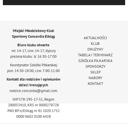
Miejski Młodzieżowy Klub
Sportowy Concordia Elbląg
AKTUALNOŚCI
KLUB
Biuro klubu otwarte
DRUŻYNY
wt. 14-17, czw. 14-17, dyżury
TABELA I TERMINARZ
prezesa klubu: śr. 16:30-17:00
SZKÓŁKA PIŁKARSKA
Koordynator Szkółki Piłkarskiej
SPONSORZY
pon. 14:30-18:00, czw. 7:00-11:00
SKLEP
NABORY
Kontakt dla rodziców i opiekunów
KONTAKT
dzieci trenujących
rodzice.concordia@gmail.com
NIP 578-295-17-51, Regon
280053410, KRS nr 0000278728
PKO BP o/Elbląg nr 81 1020 1752
0000 0602 0100 6428