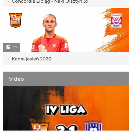
›
Concordia Elbląg - Naki Olsztyn 3:1
20
›
Kadra jesień 2026
Video