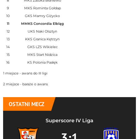
8
MKS Zatoka Braniewo
9
MKS Rominta Gołdap
10
GKS Mamry Giżycko
11
MMKS Concordia Elbląg
12
UKS Naki Olsztyn
13
KKS Granica Kętrzyn
14
GKS LZS Wikielec
15
MKS Start Nidzica
16
KS Polonia Pasłęk
1 miejsce - awans do III ligi
2 miejsce - baraże o awans
OSTATNI MECZ
Superscore IV Liga
3:1