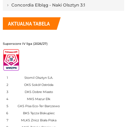
›
Concordia Elbląg - Naki Olsztyn 3:1
AKTUALNA TABELA
Superscore IV liga (2026/27)
1
Stomil Olsztyn S.A.
2
OKS Sokół Ostróda
3
DKS Dobre Miasto
4
MKS Mazur Ełk
5
GKS Pisa Eco-Ter Barczewo
6
BKS Tęcza Biskupiec
7
MLKS Znicz Biała Piska