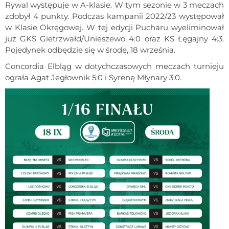
Rywal występuje w A-klasie. W tym sezonie w 3 meczach
zdobył 4 punkty. Podczas kampanii 2022/23 występował
w Klasie Okręgowej. W tej edycji Pucharu wyeliminował
już GKS Gietrzwałd/Unieszewo 4:0 oraz KS Łęgajny 4:3.
Pojedynek odbędzie się w środę, 18 września.
Concordia Elbląg w dotychczasowych meczach turnieju
ograła Agat Jegłownik 5:0 i Syrenę Młynary 3:0.