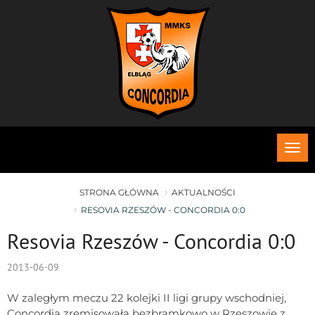
Roz
me
STRONA GŁÓWNA
AKTUALNOŚCI
RESOVIA RZESZÓW - CONCORDIA 0:0
Resovia Rzeszów - Concordia 0:0
2013-06-09
W zaległym meczu 22 kolejki II ligi grupy wschodniej,
Concordia zremisowała bezbramkowo w Rzeszowie z