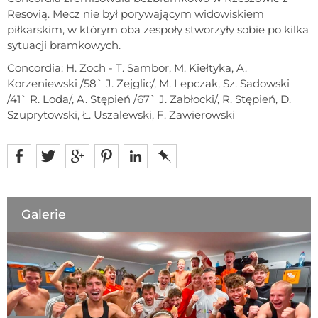
Resovią. Mecz nie był porywającym widowiskiem
piłkarskim, w którym oba zespoły stworzyły sobie po kilka
sytuacji bramkowych.
Concordia: H. Zoch - T. Sambor, M. Kiełtyka, A.
Korzeniewski /58` J. Zejglic/, M. Lepczak, Sz. Sadowski
/41` R. Loda/, A. Stępień /67` J. Zabłocki/, R. Stępień, D.
Szuprytowski, Ł. Uszalewski, F. Zawierowski
Galerie