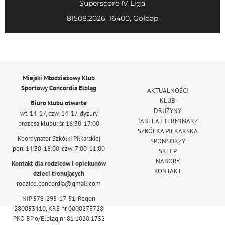
Superscore IV Liga
81508.2026, 16400, Gołdap
Miejski Młodzieżowy Klub
Sportowy Concordia Elbląg
AKTUALNOŚCI
KLUB
Biuro klubu otwarte
DRUŻYNY
wt. 14-17, czw. 14-17, dyżury
TABELA I TERMINARZ
prezesa klubu: śr. 16:30-17:00
SZKÓŁKA PIŁKARSKA
Koordynator Szkółki Piłkarskiej
SPONSORZY
pon. 14:30-18:00, czw. 7:00-11:00
SKLEP
NABORY
Kontakt dla rodziców i opiekunów
KONTAKT
dzieci trenujących
rodzice.concordia@gmail.com
NIP 578-295-17-51, Regon
280053410, KRS nr 0000278728
PKO BP o/Elbląg nr 81 1020 1752