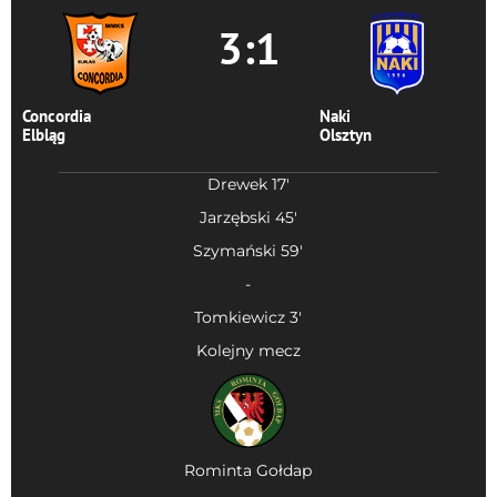
3:1
Concordia
Naki
Elbląg
Olsztyn
Drewek 17'
Jarzębski 45'
Szymański 59'
-
Tomkiewicz 3'
Kolejny mecz
Rominta Gołdap