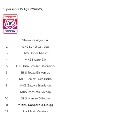
Superscore IV liga (2026/27)
1
Stomil Olsztyn S.A.
2
OKS Sokół Ostróda
3
DKS Dobre Miasto
4
MKS Mazur Ełk
5
GKS Pisa Eco-Ter Barczewo
6
BKS Tęcza Biskupiec
7
MLKS Znicz Biała Piska
8
MKS Zatoka Braniewo
9
MKS Rominta Gołdap
10
GKS Mamry Giżycko
11
MMKS Concordia Elbląg
12
UKS Naki Olsztyn