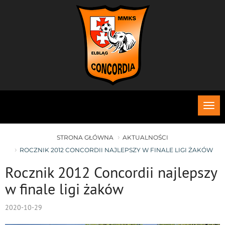
Roz
me
STRONA GŁÓWNA
AKTUALNOŚCI
ROCZNIK 2012 CONCORDII NAJLEPSZY W FINALE LIGI ŻAKÓW
Rocznik 2012 Concordii najlepszy
w finale ligi żaków
2020-10-29