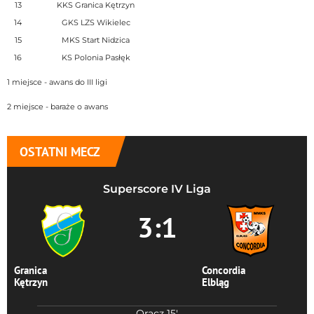
13
KKS Granica Kętrzyn
14
GKS LZS Wikielec
15
MKS Start Nidzica
16
KS Polonia Pasłęk
1 miejsce - awans do III ligi
2 miejsce - baraże o awans
OSTATNI MECZ
Superscore IV Liga
3:1
Granica
Concordia
Kętrzyn
Elbląg
Oracz 15'