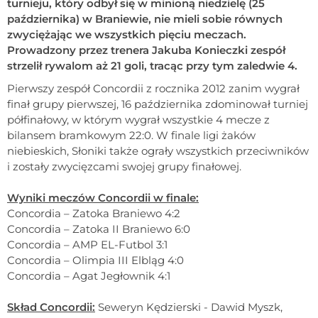
turnieju, który odbył się w minioną niedzielę (25
października) w Braniewie, nie mieli sobie równych
zwyciężając we wszystkich pięciu meczach.
Prowadzony przez trenera Jakuba Konieczki zespół
strzelił rywalom aż 21 goli, tracąc przy tym zaledwie 4.
Pierwszy zespół Concordii z rocznika 2012 zanim wygrał
finał grupy pierwszej, 16 października zdominował turniej
półfinałowy, w którym wygrał wszystkie 4 mecze z
bilansem bramkowym 22:0. W finale ligi żaków
niebieskich, Słoniki także ograły wszystkich przeciwników
i zostały zwycięzcami swojej grupy finałowej.
Wyniki meczów Concordii w finale:
Concordia – Zatoka Braniewo 4:2
Concordia – Zatoka II Braniewo 6:0
Concordia – AMP EL-Futbol 3:1
Concordia – Olimpia III Elbląg 4:0
Concordia – Agat Jegłownik 4:1
Skład Concordii:
Seweryn Kędzierski - Dawid Myszk,