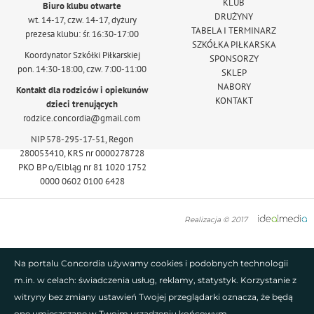
KLUB
Biuro klubu otwarte
DRUŻYNY
wt. 14-17, czw. 14-17, dyżury
TABELA I TERMINARZ
prezesa klubu: śr. 16:30-17:00
SZKÓŁKA PIŁKARSKA
Koordynator Szkółki Piłkarskiej
SPONSORZY
pon. 14:30-18:00, czw. 7:00-11:00
SKLEP
NABORY
Kontakt dla rodziców i opiekunów
KONTAKT
dzieci trenujących
rodzice.concordia@gmail.com
NIP 578-295-17-51, Regon
280053410, KRS nr 0000278728
PKO BP o/Elbląg nr 81 1020 1752
0000 0602 0100 6428
Realizacja © 2017
Na portalu Concordia używamy cookies i podobnych technologii
m.in. w celach: świadczenia usług, reklamy, statystyk. Korzystanie z
witryny bez zmiany ustawień Twojej przeglądarki oznacza, że będą
one umieszczane w Twoim urządzeniu końcowym.