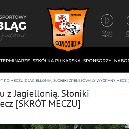
NASZE
Z
VIDEO
Z
I TERMINARZE
SZKÓŁKA PIŁKARSKA
SPONSORZY
NABO
T PO MECZU Z JAGIELLONIĄ. SŁONIKI ZREMISOWAŁY WYGRANY MECZ 
 z Jagiellonią. Słoniki
mecz [SKRÓT MECZU]