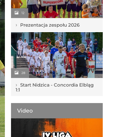
12
›
Prezentacja zespołu 2026
28
›
Start Nidzica - Concordia Elbląg
1:1
Video