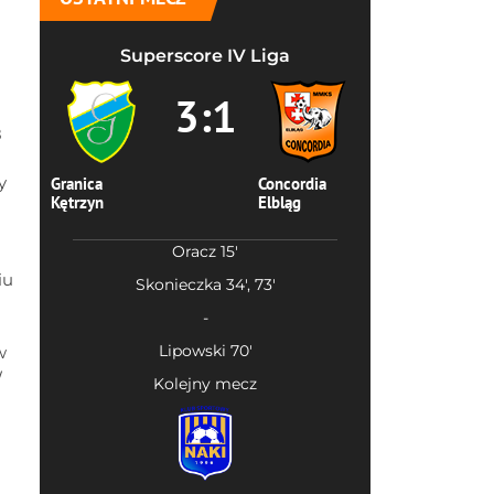
Superscore IV Liga
3:1
8
y
Granica
Concordia
Kętrzyn
Elbląg
Oracz 15'
iu
Skonieczka 34', 73'
-
Lipowski 70'
w
W
Kolejny mecz