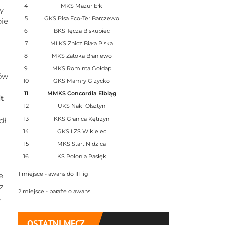
4
MKS Mazur Ełk
y
5
GKS Pisa Eco-Ter Barczewo
bie
6
BKS Tęcza Biskupiec
7
MLKS Znicz Biała Piska
8
MKS Zatoka Braniewo
9
MKS Rominta Gołdap
ów
10
GKS Mamry Giżycko
11
MMKS Concordia Elbląg
t
12
UKS Naki Olsztyn
13
KKS Granica Kętrzyn
dł
14
GKS LZS Wikielec
15
MKS Start Nidzica
16
KS Polonia Pasłęk
m
1 miejsce - awans do III ligi
e
z
2 miejsce - baraże o awans
.
OSTATNI MECZ