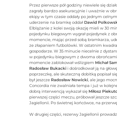
Przez pierwsze pół godziny niewiele się dzia
zagrały bardzo asekuracyjnie i uważnie w obr
ekipy w tym czasie oddały po jednym celnym s
uderzenie na bramkę oddał
Dawid Polkowsk
Elblążanie z kolei swoją okazję mieli w 30 mi
pojedynku biegowym wygrał pojedynek z obr
momencie, mając przed sobą bramkarza, uder
ze złapaniem futbolówki. W ostatnim kwadran
gospodarze. W 35 minucie niecelnie z dystans
w pojedynku biegowym z dwoma obrońcami, prz
momencie zablokował wślizgiem
Michał Sa
Radosław Bukacki
i dośrodkował ją na głow
poprzeczkę, ale skuteczną dobitką popisał si
był jeszcze
Radosław Nowicki
, ale jego moc
Concordia nie zwalniała tempa i już w kolejne
dobrą interwencją wykazał się
Miłosz
Piekut
pierwszej części meczu, próbował jeszcze sz
Jagiellonii. Po świetnej końcówce, na przer
W drugiej części, rezerwy Jagiellonii prowad