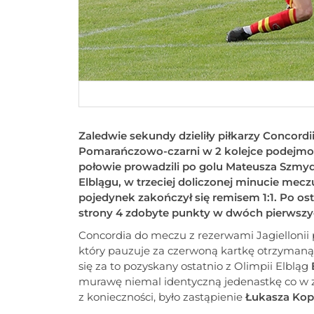
Zaledwie sekundy dzieliły piłkarzy Concordi
Pomarańczowo-czarni w 2 kolejce podejmowal
połowie prowadzili po golu Mateusza Szmy
Elblągu, w trzeciej doliczonej minucie mec
pojedynek zakończył się remisem 1:1. Po os
strony 4 zdobyte punkty w dwóch pierwsz
Concordia do meczu z rezerwami Jagiellonii 
który pauzuje za czerwoną kartkę otrzyman
się za to pozyskany ostatnio z Olimpii Elbląg
murawę niemal identyczną jedenastkę co w 
z konieczności, było zastąpienie
Łukasza Kop