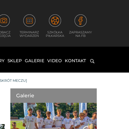
OBACZ
TERMINARZ
SZKÓŁKA
ZAPRASZAMY
DJĘCIA
WYDARZEŃ
PIŁKARSKA
NA FB
RY
SKLEP
GALERIE
VIDEO
KONTAKT
[SKRÓT MECZU]
Galerie