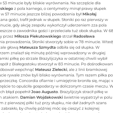
 53 minucie były bliskie wyrównania. Na szczęście dla
skiego
z pola karnego, o centymetry minął prawy słupek
 i w 57 minucie jeszcze bliżej powodzenia był
Mikołaj
tana gości, trafił jednak w słupek. Słoniki po raz pierwszy w
inucie, gdy akcję zespołu wykończył uderzeniem zza pola
ę jeszcze o zawodnika gości i przeleciała tuż obok słupka. W 6
ny przez
Miłosza Piekutowskiego
strzał
Radosława
nia prowadzenia, Słoniki stworzyły sobie w 78 minucie. Wted
rzale głową
Mateusza Szmydta
odbiła się od słupka. W
rzem znalazł się minutę później wprowadzony w drugiej
amki piłkę po strzale Brazylijczyka w ostatniej chwili wybił
zespół z Białegostoku stworzył w 83 minucie. Po dośrodkowan
 próbował wepchnąć
Mateusz Zielecki
, ale z linii bramkowej
cie rywale znów byli blisko wyrównania. Tym razem piłka po
przeczkę. Concordia ofiarnie i umiejętnie broniła się, mając 
zczęście to opuściła gospodarzy w doliczonym czasie meczu. 
ach błąd popełnił
Joao Augusto
. Brazylijczyk stracił piłkę w
ym atakiem.
Damian Wojdakowski
świetnie wypatrzył w polu
m z pierwszej piłki tuż przy słupku, nie dał żadnych szans
e zabrakło, by chwilę później móc się cieszyć z kolejnej