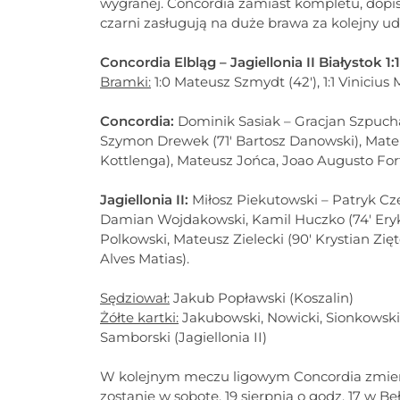
wygranej. Concordia zamiast kompletu, dopi
czarni zasługują na duże brawa za kolejny u
Concordia Elbląg – Jagiellonia II Białystok 1:1 
Bramki:
1:0 Mateusz Szmydt (42'), 1:1 Vinicius
Concordia:
Dominik Sasiak – Gracjan Szpuch
Szymon Drewek (71' Bartosz Danowski), Mate
Kottlenga), Mateusz Jońca, Joao Augusto For
Jagiellonia II:
Miłosz Piekutowski – Patryk Cz
Damian Wojdakowski, Kamil Huczko (74' Eryk
Polkowski, Mateusz Zielecki (90' Krystian Zię
Alves Matias).
Sędziował:
Jakub Popławski (Koszalin)
Żółte kartki:
Jakubowski, Nowicki, Sionkowski
Samborski (Jagiellonia II)
W kolejnym meczu ligowym Concordia zmierz
zostanie w sobotę, 19 sierpnia o godz. 17 w Be