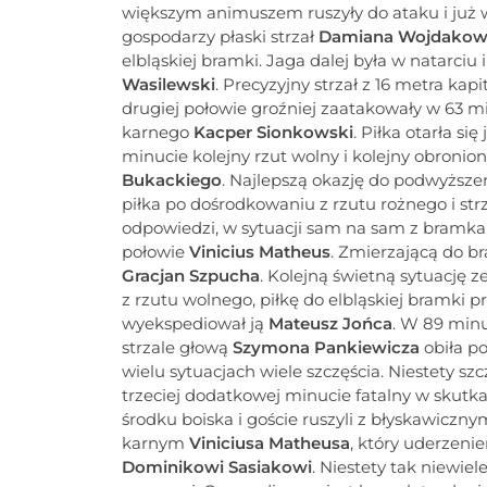
większym animuszem ruszyły do ataku i już w
gospodarzy płaski strzał
Damiana Wojdakow
elbląskiej bramki. Jaga dalej była w natarciu
Wasilewski
. Precyzyjny strzał z 16 metra kapi
drugiej połowie groźniej zaatakowały w 63 m
karnego
Kacper Sionkowski
. Piłka otarła si
minucie kolejny rzut wolny i kolejny obronio
Bukackiego
. Najlepszą okazję do podwyższe
piłka po dośrodkowaniu z rzutu rożnego i st
odpowiedzi, w sytuacji sam na sam z bramka
połowie
Vinicius Matheus
. Zmierzającą do br
Gracjan Szpucha
. Kolejną świetną sytuację 
z rzutu wolnego, piłkę do elbląskiej bramki
wyekspediował ją
Mateusz Jońca
. W 89 minu
strzale głową
Szymona Pankiewicza
obiła po
wielu sytuacjach wiele szczęścia. Niestety s
trzeciej dodatkowej minucie fatalny w skutk
środku boiska i goście ruszyli z błyskawiczn
karnym
Viniciusa Matheusa
, który uderzenie
Dominikowi Sasiakowi
. Niestety tak niewiel