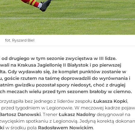
fot. Ryszard Biel
i od drugiego w tym sezonie zwycięstwa w III lidze.
i na Krakusa Jagiellonię II Białystok i po pierwszej
dta. Gdy wydawało się, że komplet punktów zostanie w
zu, goście rzutem na taśmę doprowadzili do wyrównania i
tatnim gwizdku pozostał spory niedosyt, choć z drugiej
ych meczach wielu przed tym sezonem brałoby w ciemno.
przystąpiła bez jednego z liderów zespołu
Łukasza Kopki
,
ą przed tygodniem w Legionowie. W meczowej kadrze pojawi
Bartosz Danowski
. Trener
Łukasz Nadolny
desygnował na
zwycięskim spotkaniu z Legionovią. Jedyną korektą dokona
ki
w środku pola
Radosławem Nowickim
.