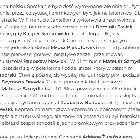
ło na boisku. Spotkanie było dość wyrównane, ale obie drużyn
onie, przez co sytuacji bramkowych było jak na lekarstwo. O
trzale. W 11 minucie Jagiellonia wykonywała rzut wolny, a
i
. Czujnie w bramce zachował się jednak
Dominik Sasiak
.
nucie, gdy
Kacper Sionkowski
dostał długą piłkę i w
ońcą gości. Młody napastnik Concordii w decydującym
zył jednak za słabo i
Miłosz Piekutowski
nie miał problem
sie pierwszej połowy, inicjatywę zaczęli przejmować
u strzelał
Radosław Nowicki
. W 41 minucie
Mateusz Szmyd
edarł się w pole karne i oddał strzał, który w ostatnim
mborski
. Chwilę później do wybitej na rzut rożny piłki, podsze
ę
Szymona Drewka
. 21-letni pomocnik trafił jednak w
ę
Mateusz Szmydt
i było 1:0. Bliski powodzenia w 45 minucie
ne uderzenie z 20 metra przeleciało minimalnie obok słupka.
j akcji z dystansu uderzał
Radosław Bukacki
, ale tym raze
owski.
Kapitan pomarańczowo-czarnych w doliczonym czasi
częścia z rzutu wolnego, ale znów na posterunku był bramkar
wę elbląski zespół schodził z jednobramkowym prowadzeniem
zone przez byłego trenera Concordii
Adriana Żurańskiego
, z