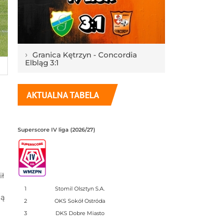
›
Granica Kętrzyn - Concordia
Elbląg 3:1
AKTUALNA TABELA
Superscore IV liga (2026/27)
ł
1
Stomil Olsztyn S.A.
ną
2
OKS Sokół Ostróda
3
DKS Dobre Miasto