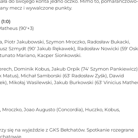
sała do swojego konta jedno oczko. Mimo to, pomarańczowo
dany mecz i wywalczone punkty.
(1:0)
 Matheus (90'+3)
a, Piotr Jakubowski, Szymon Mroczko, Radosław Bukacki,
usz Szmydt (90' Jakub Rękawek), Radosław Nowicki (59' Osk
tunato Mariano, Kacper Sionkowski.
erech, Dominik Kobus, Jakub Orpik (74' Szymon Pankiewicz)
 Matus), Michał Samborski (63' Radosław Zyśk), Dawid
tek), Mikołaj Wasilewski, Jakub Burkowski (63' Vinicius Mathe
, Mroczko, Joao Augusto (Concordia), Huczko, Kobus,
y się na wyjeździe z GKS Bełchatów. Spotkanie rozegrane
łchatowie.