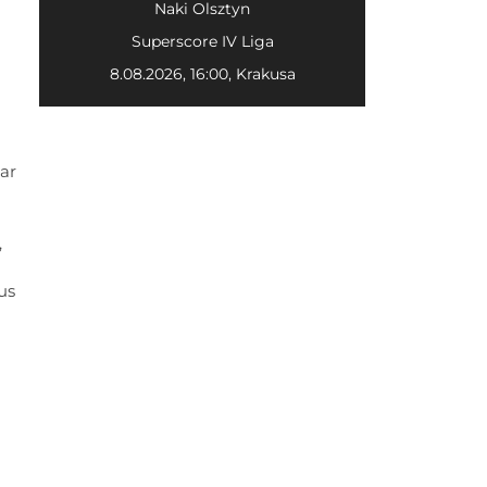
-
Naki Olsztyn
Superscore IV Liga
8.08.2026, 16:00, Krakusa
ar
,
us