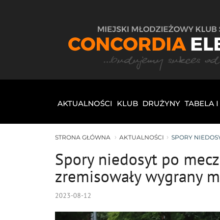
AKTUALNOŚCI
KLUB
DRUŻYNY
TABELA 
STRONA GŁÓWNA
AKTUALNOŚCI
SPORY NIEDOSY
Spory niedosyt po meczu
zremisowały wygrany 
2023-08-12