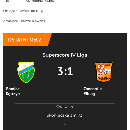
16
KS Polonia Pasłęk
1 miejsce - awans do III ligi
2 miejsce - baraże o awans
OSTATNI MECZ
Superscore IV Liga
3:1
Granica
Concordia
Kętrzyn
Elbląg
Oracz 15'
Skonieczka 34', 73'
-