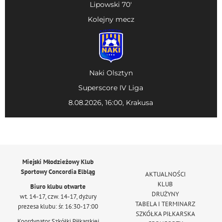
Lipowski 70'
Kolejny mecz
Naki Olsztyn
Superscore IV Liga
8.08.2026, 16:00, Krakusa
Miejski Młodzieżowy Klub
Sportowy Concordia Elbląg
AKTUALNOŚCI
KLUB
Biuro klubu otwarte
DRUŻYNY
wt. 14-17, czw. 14-17, dyżury
TABELA I TERMINARZ
prezesa klubu: śr. 16:30-17:00
SZKÓŁKA PIŁKARSKA
Koordynator Szkółki Piłkarskiej