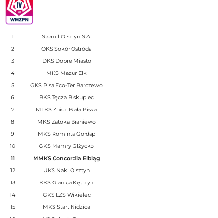
1
Stomil Olsztyn S.A.
2
OKS Sokół Ostróda
3
DKS Dobre Miasto
4
MKS Mazur Ełk
5
GKS Pisa Eco-Ter Barczewo
6
BKS Tęcza Biskupiec
7
MLKS Znicz Biała Piska
8
MKS Zatoka Braniewo
9
MKS Rominta Gołdap
10
GKS Mamry Giżycko
11
MMKS Concordia Elbląg
12
UKS Naki Olsztyn
13
KKS Granica Kętrzyn
14
GKS LZS Wikielec
15
MKS Start Nidzica