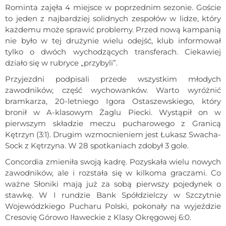
Rominta zajęła 4 miejsce w poprzednim sezonie. Goście
to jeden z najbardziej solidnych zespołów w lidze, który
każdemu może sprawić problemy. Przed nową kampanią
nie było w tej drużynie wielu odejść, klub informował
tylko o dwóch wychodzących transferach. Ciekawiej
działo się w rubryce „przybyli”.
Przyjezdni podpisali przede wszystkim młodych
zawodników, część wychowanków. Warto wyróżnić
bramkarza, 20-letniego Igora Ostaszewskiego, który
bronił w A-klasowym Żaglu Piecki. Wystąpił on w
pierwszym składzie meczu pucharowego z Granicą
Kętrzyn (3:1). Drugim wzmocnieniem jest Łukasz Swacha-
Sock z Kętrzyna. W 28 spotkaniach zdobył 3 gole.
Concordia zmieniła swoją kadrę. Pozyskała wielu nowych
zawodników, ale i rozstała się w kilkoma graczami. Co
ważne Słoniki mają już za sobą pierwszy pojedynek o
stawkę. W I rundzie Bank Spółdzielczy w Szczytnie
Wojewódzkiego Pucharu Polski, pokonały na wyjeździe
Cresovię Górowo Iławeckie z Klasy Okręgowej 6:0.