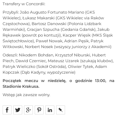
Transfery w Concordii:
Przybyli: João Augusto Fortunato Mariano (GKS
Wikielec), Łukasz Makarski (GKS Wikielec via Raków
Częstochowa), Bartosz Danowski (Polonia Lidzbark
Warmiński), Gracjan Szpucha (Gedania Gdańsk), Jakub
Rękawek (powrót po kontuzji), Kacper Więsik (MKS Śląsk
Świętochłowice), Paweł Nowak, Adrian Pęsik, Patryk
Witkowski, Norbert Nosek (wszyscy juniorzy z Akademii)
Odeszli: Nikodem Bohdan, Krzysztof Niburski, Hubert
Piech, Dawid Czerniec, Mateusz Uzarek (szukają klubów),
Patryk Wieliczko (Sokół Ostróda), Oliwier Tytek, Adam
Kopczak (Dąb Kadyny, wypożyczenie)
Początek meczu w niedzielę, o godzinie 13:00, na
Stadionie Krakusa.
Wstęp jak zawsze wolny.