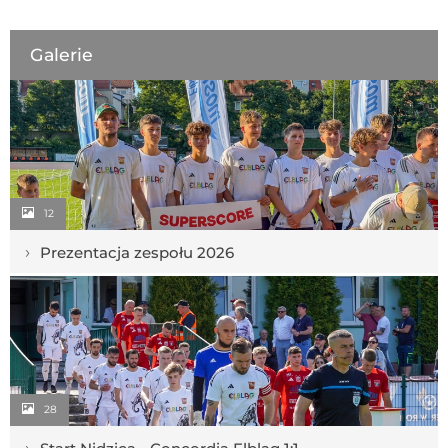
Galerie
12
›
Prezentacja zespołu 2026
28
›