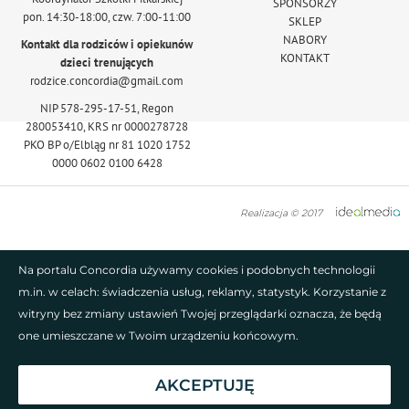
SPONSORZY
pon. 14:30-18:00, czw. 7:00-11:00
SKLEP
NABORY
Kontakt dla rodziców i opiekunów
KONTAKT
dzieci trenujących
rodzice.concordia@gmail.com
NIP 578-295-17-51, Regon
280053410, KRS nr 0000278728
PKO BP o/Elbląg nr 81 1020 1752
0000 0602 0100 6428
Realizacja © 2017
Na portalu Concordia używamy cookies i podobnych technologii
m.in. w celach: świadczenia usług, reklamy, statystyk. Korzystanie z
witryny bez zmiany ustawień Twojej przeglądarki oznacza, że będą
one umieszczane w Twoim urządzeniu końcowym.
AKCEPTUJĘ