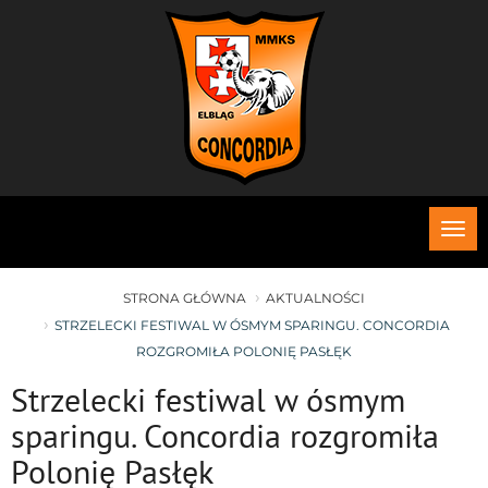
Roz
me
STRONA GŁÓWNA
AKTUALNOŚCI
STRZELECKI FESTIWAL W ÓSMYM SPARINGU. CONCORDIA
ROZGROMIŁA POLONIĘ PASŁĘK
Strzelecki festiwal w ósmym
sparingu. Concordia rozgromiła
Polonię Pasłęk