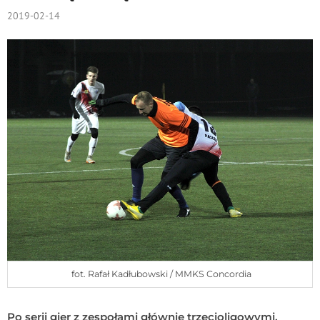
2019-02-14
fot. Rafał Kadłubowski / MMKS Concordia
Po serii gier z zespołami głównie trzecioligowymi,