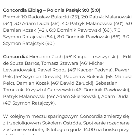
Concordia Elbląg – Polonia Pasłęk 9:0 (5:0)
Bramki:
1:0 Radosław Bukacki (25'), 2:0 Patryk Malanowski
(34'), 3:0 Adam Duda (36'), 4:0 Patryk Malanowski (40'), 5:0
Damian Kozak (42'), 6:0 Dominik Pawłowski (66'), 7:0
Szymon Ratajczyk (84'), 8:0 Dominik Pawłowski (86'), 9:0
Szymon Ratajczyk (90')
Concordia:
Hieronim Zoch (46' Kacper Leszczyński) – Edil
de Souza Barros, Tomasz Szawara (46' Michał
Lewandowski), Paweł Rogoz (46' Kacper Fedyna), Paweł
Pelc (46' Szymon Drewek), Radosław Bukacki (65' Mariusz
Pelc), Damian Kozak (46' Dawid Załucki), Sebastian
Tomczuk, Krzysztof Garczewski (46' Dominik Pawłowski),
Patryk Malanowski (46' Adam Skierkowski), Adam Duda
(46' Szymon Ratajczyk).
W kolejnym meczu sparingowym Concordia zmierzy się
z trzecioligowym Sokołem Ostróda. Spotkanie rozegrane
zostanie w sobotę, 16 lutego o godz. 14:00 na boisku przy