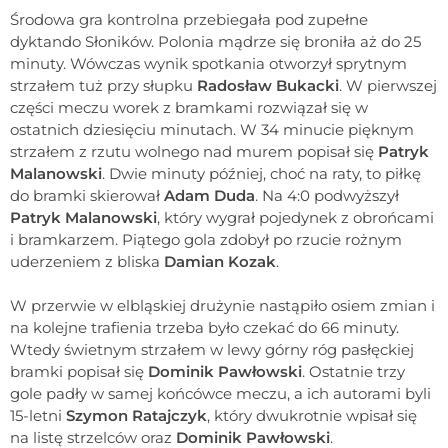
Środowa gra kontrolna przebiegała pod zupełne
dyktando Słoników. Polonia mądrze się broniła aż do 25
minuty. Wówczas wynik spotkania otworzył sprytnym
strzałem tuż przy słupku
Radosław Bukacki
. W pierwszej
części meczu worek z bramkami rozwiązał się w
ostatnich dziesięciu minutach. W 34 minucie pięknym
strzałem z rzutu wolnego nad murem popisał się
Patryk
Malanowski
. Dwie minuty później, choć na raty, to piłkę
do bramki skierował
Adam Duda
. Na 4:0 podwyższył
Patryk Malanowski
, który wygrał pojedynek z obrońcami
i bramkarzem. Piątego gola zdobył po rzucie rożnym
uderzeniem z bliska
Damian Kozak
.
W przerwie w elbląskiej drużynie nastąpiło osiem zmian i
na kolejne trafienia trzeba było czekać do 66 minuty.
Wtedy świetnym strzałem w lewy górny róg pasłęckiej
bramki popisał się
Dominik Pawłowski
. Ostatnie trzy
gole padły w samej końcówce meczu, a ich autorami byli
15-letni
Szymon Ratajczyk
, który dwukrotnie wpisał się
na listę strzelców oraz
Dominik Pawłowski
.