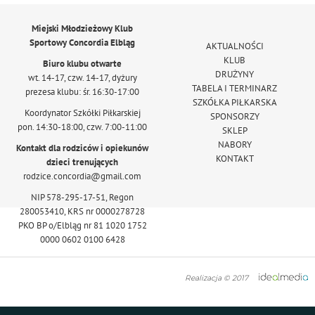
Miejski Młodzieżowy Klub
Sportowy Concordia Elbląg
AKTUALNOŚCI
KLUB
Biuro klubu otwarte
DRUŻYNY
wt. 14-17, czw. 14-17, dyżury
TABELA I TERMINARZ
prezesa klubu: śr. 16:30-17:00
SZKÓŁKA PIŁKARSKA
Koordynator Szkółki Piłkarskiej
SPONSORZY
pon. 14:30-18:00, czw. 7:00-11:00
SKLEP
NABORY
Kontakt dla rodziców i opiekunów
KONTAKT
dzieci trenujących
rodzice.concordia@gmail.com
NIP 578-295-17-51, Regon
280053410, KRS nr 0000278728
PKO BP o/Elbląg nr 81 1020 1752
0000 0602 0100 6428
Realizacja © 2017