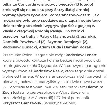
piłkarze Concordii w środowy wieczór (13 lutego)
zmierzyli się na boisku przy Skrzydlatej z mniej
wymagającym rywalem. Pomarańczowo-czarni, jak
można się było tego spodziewać, urządzili sobie tego
dnia trening strzelecki wygrywając 9:0 z grającą w
klasie okręgowej Polonią Pasłęk. Do bramki
przeciwnika trafiali: Patryk Malanowski (2 bramki),
Dominik Pawłowski (2), Szymon Ratajczyk (2),
Radosław Bukacki, Adam Duda i Damian Kozak.
Przeciwko Polonii zagrać nie mógł
Radosław Lenart
,
który z powodu kontuzji kolana będzie mógł wrócić do
treningów za około 3 tygodnie. W środowym sparingu nie
wystąpił również
Radosław Pasik
, który tego dnia dostał
wolne od trenera. W pomarańczowo-czarnych barwach w
pierwszej połowie zobaczyliśmy za to dwie nowe twarze.
W Concordii testowani byli: 28-letni bramkarz
Hieronim
Zoch
(ostatnio pierwszoligowe Wigry Suwałki, w
przeszłości grał w Concordii) i 27-letni pomocnik
Krzysztof Garczewski
(Wierzyca Pelplin).