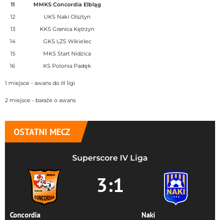
11
MMKS Concordia Elbląg
12
UKS Naki Olsztyn
13
KKS Granica Kętrzyn
14
GKS LZS Wikielec
15
MKS Start Nidzica
16
KS Polonia Pasłęk
1 miejsce - awans do III ligi
2 miejsce - baraże o awans
OSTATNI MECZ
Superscore IV Liga
3:1
Concordia
Naki