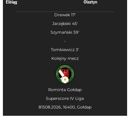
Elbląg
Olsztyn
Drewek 17'
Jarzębski 45'
Szymański 59'
-
Tomkiewicz 3'
Kolejny mecz
Rominta Gołdap
Superscore IV Liga
81508.2026, 16400, Gołdap