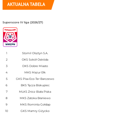
AKTUALNA TABELA
Superscore IV liga (2026/27)
1
Stomil Olsztyn S.A.
2
OKS Sokół Ostróda
3
DKS Dobre Miasto
4
MKS Mazur Ełk
5
GKS Pisa Eco-Ter Barczewo
6
BKS Tęcza Biskupiec
7
MLKS Znicz Biała Piska
8
MKS Zatoka Braniewo
9
MKS Rominta Gołdap
10
GKS Mamry Giżycko