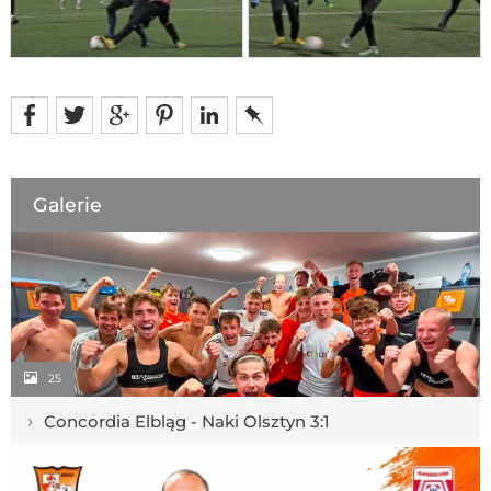
Galerie
25
›
Concordia Elbląg - Naki Olsztyn 3:1