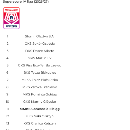
Superscore IV liga (2026/27)
1
Stomil Olsztyn S.A.
2
OKS Sokół Ostróda
3
DKS Dobre Miasto
4
MKS Mazur Ełk
5
GKS Pisa Eco-Ter Barczewo
6
BKS Tęcza Biskupiec
7
MLKS Znicz Biała Piska
8
MKS Zatoka Braniewo
9
MKS Rominta Gołdap
10
GKS Mamry Giżycko
11
MMKS Concordia Elbląg
12
UKS Naki Olsztyn
13
KKS Granica Kętrzyn