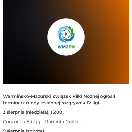
Warmińsko-Mazurski Związek Piłki Nożnej ogłosił
terminarz rundy jesiennej rozgrywek IV ligi.
3 sierpnia (niedziela), 13:00
Concordia Elbląg – Rominta Gołdap
9 sierpnia (sobota)