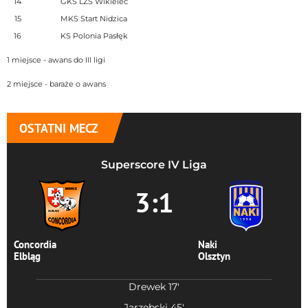
14
GKS LZS Wikielec
15
MKS Start Nidzica
16
KS Polonia Pasłęk
1 miejsce - awans do III ligi
2 miejsce - baraże o awans
OSTATNI MECZ
Superscore IV Liga
3:1
Concordia
Naki
Elbląg
Olsztyn
Drewek 17'
Jarzębski 45'