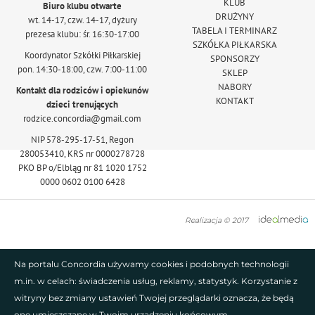
KLUB
Biuro klubu otwarte
DRUŻYNY
wt. 14-17, czw. 14-17, dyżury
TABELA I TERMINARZ
prezesa klubu: śr. 16:30-17:00
SZKÓŁKA PIŁKARSKA
Koordynator Szkółki Piłkarskiej
SPONSORZY
pon. 14:30-18:00, czw. 7:00-11:00
SKLEP
NABORY
Kontakt dla rodziców i opiekunów
KONTAKT
dzieci trenujących
rodzice.concordia@gmail.com
NIP 578-295-17-51, Regon
280053410, KRS nr 0000278728
PKO BP o/Elbląg nr 81 1020 1752
0000 0602 0100 6428
Realizacja © 2017
Na portalu Concordia używamy cookies i podobnych technologii
m.in. w celach: świadczenia usług, reklamy, statystyk. Korzystanie z
witryny bez zmiany ustawień Twojej przeglądarki oznacza, że będą
one umieszczane w Twoim urządzeniu końcowym.