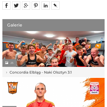
Galerie
25
›
Concordia Elbląg - Naki Olsztyn 3:1