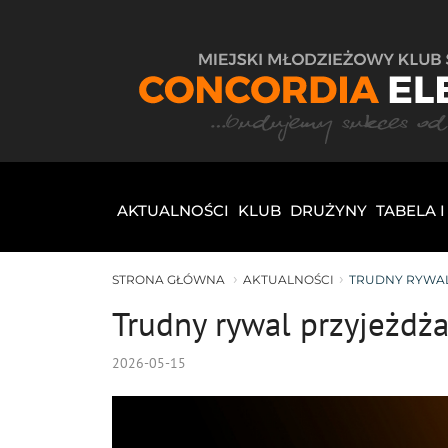
AKTUALNOŚCI
KLUB
DRUŻYNY
TABELA 
STRONA GŁÓWNA
AKTUALNOŚCI
TRUDNY RYWAL 
Trudny rywal przyjeżdża
2026-05-15