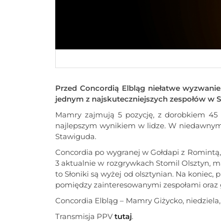
Przed Concordią Elbląg niełatwe wyzwanie.
jednym z najskuteczniejszych zespołów w S
Mamry zajmują 5 pozycję, z dorobkiem 45 pu
najlepszym wynikiem w lidze. W niedawnym 
Stawiguda.
Concordia po wygranej w Gołdapi z Romintą, j
3 aktualnie w rozgrywkach Stomil Olsztyn, m
to Słoniki są wyżej od olsztynian. Na koniec, 
pomiędzy zainteresowanymi zespołami oraz g
Concordia Elbląg – Mamry Giżycko, niedziela, 1
Transmisja PPV
tutaj
.