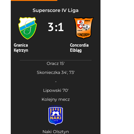
Superscore IV Liga
3:1
Granica
Concordia
Kętrzyn
Elbląg
Oracz 15'
Skonieczka 34', 73'
-
Lipowski 70'
Kolejny mecz
Naki Olsztyn