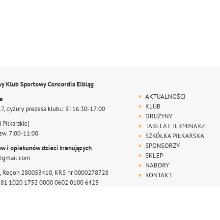
wy Klub Sportowy Concordia Elbląg
AKTUALNOŚCI
te
KLUB
17, dyżury prezesa klubu: śr. 16:30-17:00
DRUŻYNY
 Piłkarskiej
TABELA I TERMINARZ
zw. 7:00-11:00
SZKÓŁKA PIŁKARSKA
SPONSORZY
ów i opiekunów dzieci trenujących
SKLEP
@gmail.com
NABORY
, Regon 280053410, KRS nr 0000278728
KONTAKT
r 81 1020 1752 0000 0602 0100 6428