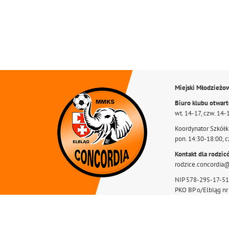
Miejski Młodzieżo
Biuro klubu otwar
wt. 14-17, czw. 14-
Koordynator Szkółki
pon. 14:30-18:00, c
Kontakt dla rodzic
rodzice.concordia
NIP 578-295-17-51
PKO BP o/Elbląg n