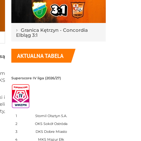
›
Granica Kętrzyn - Concordia
Elbląg 3:1
AKTUALNA TABELA
są
im
Superscore IV liga (2026/27)
KS
i i
eli
ty,
1
Stomil Olsztyn S.A.
2
OKS Sokół Ostróda
3
DKS Dobre Miasto
4
MKS Mazur Ełk