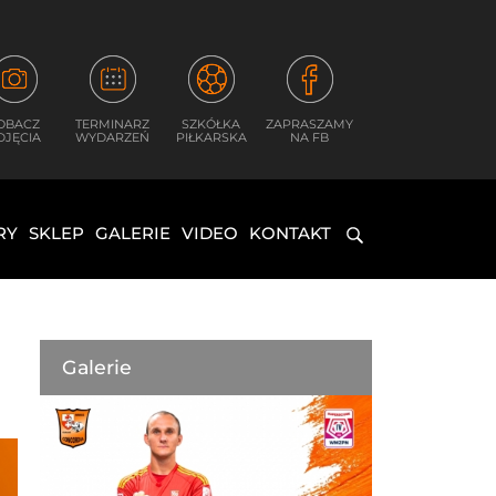
OBACZ
TERMINARZ
SZKÓŁKA
ZAPRASZAMY
DJĘCIA
WYDARZEŃ
PIŁKARSKA
NA FB
RY
SKLEP
GALERIE
VIDEO
KONTAKT
Galerie