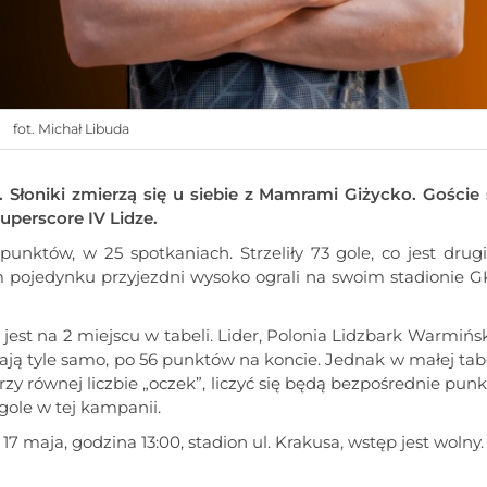
fot. Michał Libuda
 Słoniki zmierzą się u siebie z Mamrami Giżycko. Goście 
uperscore IV Lidze.
nktów, w 25 spotkaniach. Strzeliły 73 gole, co jest drug
pojedynku przyjezdni wysoko ograli na swoim stadionie G
est na 2 miejscu w tabeli. Lider, Polonia Lidzbark Warmińsk
ają tyle samo, po 56 punktów na koncie. Jednak w małej tab
przy równej liczbie „oczek”, liczyć się będą bezpośrednie punk
ole w tej kampanii.
7 maja, godzina 13:00, stadion ul. Krakusa, wstęp jest wolny.