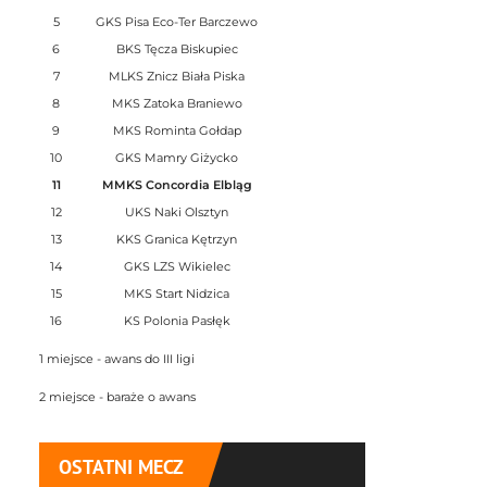
5
GKS Pisa Eco-Ter Barczewo
6
BKS Tęcza Biskupiec
7
MLKS Znicz Biała Piska
8
MKS Zatoka Braniewo
9
MKS Rominta Gołdap
10
GKS Mamry Giżycko
11
MMKS Concordia Elbląg
12
UKS Naki Olsztyn
13
KKS Granica Kętrzyn
14
GKS LZS Wikielec
15
MKS Start Nidzica
16
KS Polonia Pasłęk
1 miejsce - awans do III ligi
2 miejsce - baraże o awans
OSTATNI MECZ