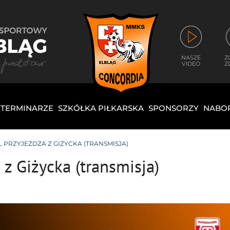
NASZE
Z
VIDEO
Z
I TERMINARZE
SZKÓŁKA PIŁKARSKA
SPONSORZY
NABO
PRZYJEŻDŻA Z GIŻYCKA (TRANSMISJA)
 z Giżycka (transmisja)