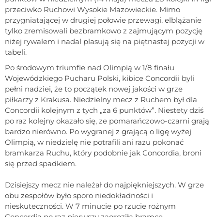
przeciwko Ruchowi Wysokie Mazowieckie. Mimo
przygniatającej w drugiej połowie przewagi, elblążanie
tylko zremisowali bezbramkowo z zajmującym pozycję
niżej rywalem i nadal plasują się na piętnastej pozycji w
tabeli.
Po środowym triumfie nad Olimpią w 1/8 finału
Wojewódzkiego Pucharu Polski, kibice Concordii byli
pełni nadziei, że to początek nowej jakości w grze
piłkarzy z Krakusa. Niedzielny mecz z Ruchem był dla
Concordii kolejnym z tych „za 6 punktów”. Niestety dziś
po raz kolejny okazało się, ze pomarańczowo-czarni grają
bardzo nierówno. Po wygranej z grającą o ligę wyżej
Olimpią, w niedzielę nie potrafili ani razu pokonać
bramkarza Ruchu, który podobnie jak Concordia, broni
się przed spadkiem.
Dzisiejszy mecz nie należał do najpiękniejszych. W grze
obu zespołów było sporo niedokładności i
nieskuteczności. W 7 minucie po rzucie rożnym
Concordia po raz pierwszy zagroziła bramce