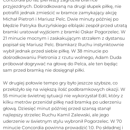
przyjezdnych. Dośrodkowaną na drugi słupek piłkę, nie
potrafili jednak zmieścić w bramce zamykający akcję
Michał Pietroń i Mariusz Pelc. Dwie minuty później po
błędzie Patryka Burzyńskiego elbląski zespół przed utratą
bramki uratował wyjściem z bramki Oskar Pogorzelec. W
21 minucie mocnym i zaskakującym strzałem z dystansu
popisał się Mariusz Pelc. Bramkarz Ruchu instynktownie
wybił jednak przed siebie piłkę. W 38 minucie po
dośrodkowaniu Pietronia z rzutu wolnego, Adam Duda
próbował dogrywać na głowę do Pelca, ale ten będąc
sam przed bramką nie dosięgnął piłki.
W drugiej połowie tempo gry było jeszcze szybsze, co
przełożyło się na większą ilość podbramkowych okazji. W
55 minucie świetnej sytuacji nie wykorzystał Edil, który z
kilku metrów przeniósł piłkę nad bramką po uderzeniu
głową. Dziesięć minut później przed szansą stanął
najlepszy strzelec Ruchu Kamil Zalewski, ale jego
uderzenie w świetnym stylu wybronił Pogorzelec. W 70
minucie Concordia powinna prowadzić 1:0. Po składnej i