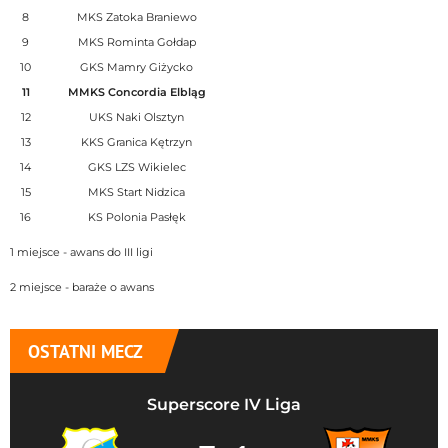
8
MKS Zatoka Braniewo
9
MKS Rominta Gołdap
10
GKS Mamry Giżycko
11
MMKS Concordia Elbląg
12
UKS Naki Olsztyn
13
KKS Granica Kętrzyn
14
GKS LZS Wikielec
15
MKS Start Nidzica
16
KS Polonia Pasłęk
1 miejsce - awans do III ligi
2 miejsce - baraże o awans
OSTATNI MECZ
Superscore IV Liga