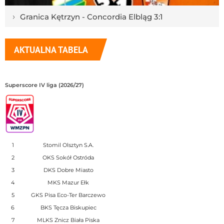
›
Granica Kętrzyn - Concordia Elbląg 3:1
AKTUALNA TABELA
Superscore IV liga (2026/27)
1
Stomil Olsztyn S.A.
2
OKS Sokół Ostróda
3
DKS Dobre Miasto
4
MKS Mazur Ełk
5
GKS Pisa Eco-Ter Barczewo
6
BKS Tęcza Biskupiec
7
MLKS Znicz Biała Piska