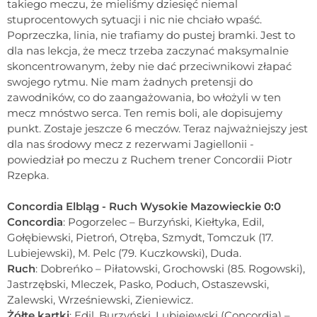
takiego meczu, że mieliśmy dziesięć niemal
stuprocentowych sytuacji i nic nie chciało wpaść.
Poprzeczka, linia, nie trafiamy do pustej bramki. Jest to
dla nas lekcja, że mecz trzeba zaczynać maksymalnie
skoncentrowanym, żeby nie dać przeciwnikowi złapać
swojego rytmu. Nie mam żadnych pretensji do
zawodników, co do zaangażowania, bo włożyli w ten
mecz mnóstwo serca. Ten remis boli, ale dopisujemy
punkt. Zostaje jeszcze 6 meczów. Teraz najważniejszy jest
dla nas środowy mecz z rezerwami Jagiellonii -
powiedział po meczu z Ruchem trener Concordii Piotr
Rzepka.
Concordia Elbląg - Ruch Wysokie Mazowieckie 0:0
Concordia
: Pogorzelec – Burzyński, Kiełtyka, Edil,
Gołębiewski, Pietroń, Otręba, Szmydt, Tomczuk (17.
Lubiejewski), M. Pelc (79. Kuczkowski), Duda.
Ruch
: Dobreńko – Piłatowski, Grochowski (85. Rogowski),
Jastrzębski, Mleczek, Pasko, Poduch, Ostaszewski,
Zalewski, Wrześniewski, Zieniewicz.
Żółte kartki
: Edil, Burzyński, Lubiejewski (Concordia) –