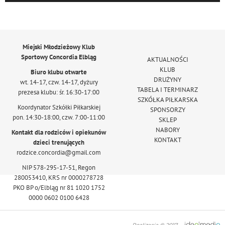
Miejski Młodzieżowy Klub
Sportowy Concordia Elbląg
AKTUALNOŚCI
KLUB
Biuro klubu otwarte
DRUŻYNY
wt. 14-17, czw. 14-17, dyżury
TABELA I TERMINARZ
prezesa klubu: śr. 16:30-17:00
SZKÓŁKA PIŁKARSKA
Koordynator Szkółki Piłkarskiej
SPONSORZY
pon. 14:30-18:00, czw. 7:00-11:00
SKLEP
NABORY
Kontakt dla rodziców i opiekunów
KONTAKT
dzieci trenujących
rodzice.concordia@gmail.com
NIP 578-295-17-51, Regon
280053410, KRS nr 0000278728
PKO BP o/Elbląg nr 81 1020 1752
0000 0602 0100 6428