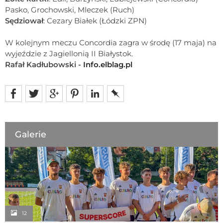
Pasko, Grochowski, Mleczek (Ruch)
Sędziował
: Cezary Białek (Łódzki ZPN)
W kolejnym meczu Concordia zagra w środę (17 maja) na
wyjeździe z Jagiellonią II Białystok.
Rafał Kadłubowski -
Info.elblag.pl
Galerie
12