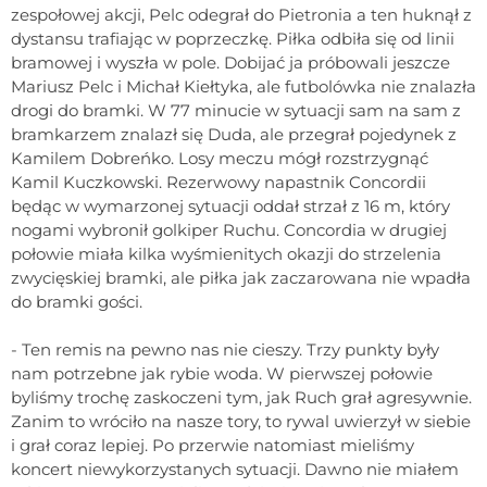
zespołowej akcji, Pelc odegrał do Pietronia a ten huknął z
dystansu trafiając w poprzeczkę. Piłka odbiła się od linii
bramowej i wyszła w pole. Dobijać ja próbowali jeszcze
Mariusz Pelc i Michał Kiełtyka, ale futbolówka nie znalazła
drogi do bramki. W 77 minucie w sytuacji sam na sam z
bramkarzem znalazł się Duda, ale przegrał pojedynek z
Kamilem Dobreńko. Losy meczu mógł rozstrzygnąć
Kamil Kuczkowski. Rezerwowy napastnik Concordii
będąc w wymarzonej sytuacji oddał strzał z 16 m, który
nogami wybronił golkiper Ruchu. Concordia w drugiej
połowie miała kilka wyśmienitych okazji do strzelenia
zwycięskiej bramki, ale piłka jak zaczarowana nie wpadła
do bramki gości.
- Ten remis na pewno nas nie cieszy. Trzy punkty były
nam potrzebne jak rybie woda. W pierwszej połowie
byliśmy trochę zaskoczeni tym, jak Ruch grał agresywnie.
Zanim to wróciło na nasze tory, to rywal uwierzył w siebie
i grał coraz lepiej. Po przerwie natomiast mieliśmy
koncert niewykorzystanych sytuacji. Dawno nie miałem