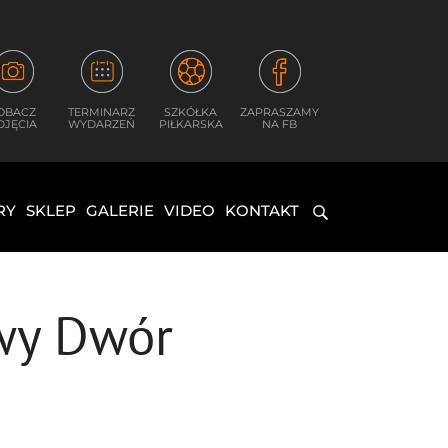
OBACZ
TERMINARZ
SZKÓŁKA
ZAPRASZAMY
DJĘCIA
WYDARZEŃ
PIŁKARSKA
NA FB
RY
SKLEP
GALERIE
VIDEO
KONTAKT
owy Dwór