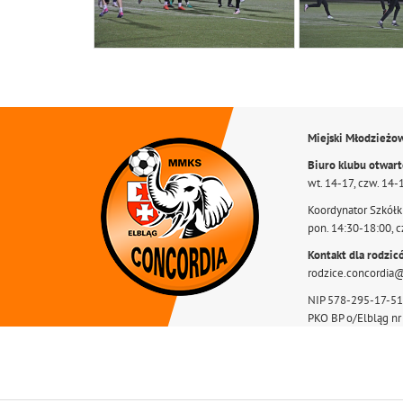
Miejski Młodzieżo
Biuro klubu otwar
wt. 14-17, czw. 14-
Koordynator Szkółki
pon. 14:30-18:00, c
Kontakt dla rodzic
rodzice.concordia
NIP 578-295-17-51
PKO BP o/Elbląg n