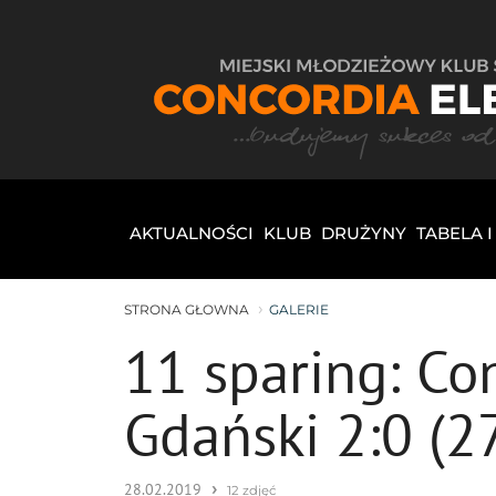
AKTUALNOŚCI
KLUB
DRUŻYNY
TABELA 
STRONA GŁOWNA
GALERIE
11 sparing: Co
Gdański 2:0 (2
›
28.02.2019
12 zdjęć