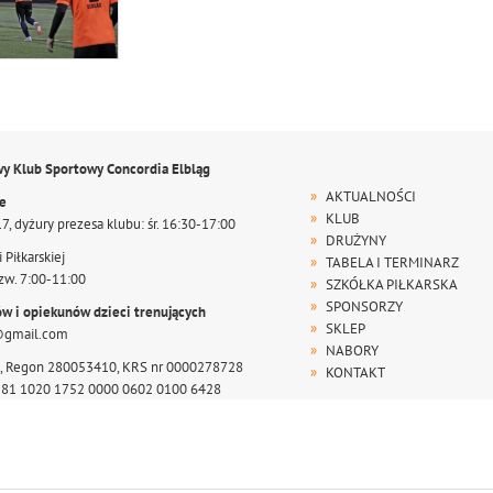
wy Klub Sportowy Concordia Elbląg
AKTUALNOŚCI
te
KLUB
17, dyżury prezesa klubu: śr. 16:30-17:00
DRUŻYNY
 Piłkarskiej
TABELA I TERMINARZ
zw. 7:00-11:00
SZKÓŁKA PIŁKARSKA
SPONSORZY
ów i opiekunów dzieci trenujących
SKLEP
@gmail.com
NABORY
, Regon 280053410, KRS nr 0000278728
KONTAKT
r 81 1020 1752 0000 0602 0100 6428