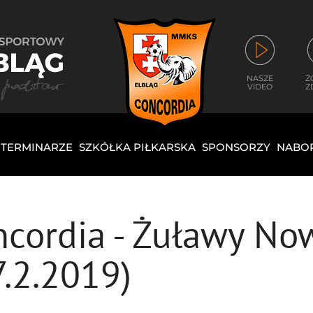
NASZE
Z
VIDEO
Z
I TERMINARZE
SZKÓŁKA PIŁKARSKA
SPONSORZY
NABO
ncordia - Żuławy N
7.2.2019)