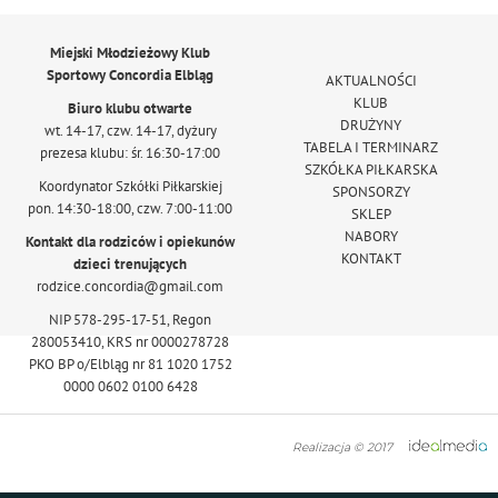
Miejski Młodzieżowy Klub
Sportowy Concordia Elbląg
AKTUALNOŚCI
KLUB
Biuro klubu otwarte
DRUŻYNY
wt. 14-17, czw. 14-17, dyżury
TABELA I TERMINARZ
prezesa klubu: śr. 16:30-17:00
SZKÓŁKA PIŁKARSKA
Koordynator Szkółki Piłkarskiej
SPONSORZY
pon. 14:30-18:00, czw. 7:00-11:00
SKLEP
NABORY
Kontakt dla rodziców i opiekunów
KONTAKT
dzieci trenujących
rodzice.concordia@gmail.com
NIP 578-295-17-51, Regon
280053410, KRS nr 0000278728
PKO BP o/Elbląg nr 81 1020 1752
0000 0602 0100 6428
Realizacja © 2017