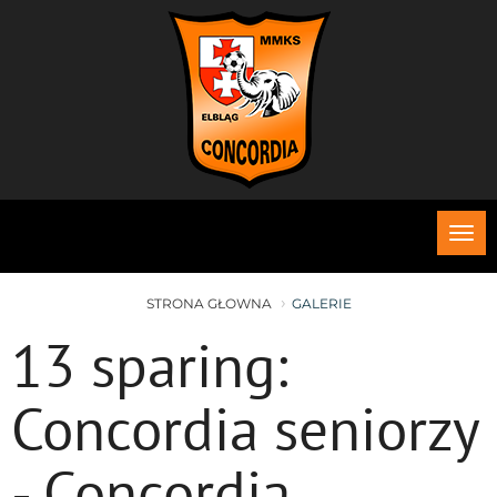
Roz
me
STRONA GŁOWNA
GALERIE
13 sparing:
Concordia seniorzy
- Concordia