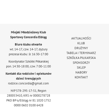
Miejski Młodzieżowy Klub
Sportowy Concordia Elbląg
AKTUALNOŚCI
KLUB
Biuro klubu otwarte
DRUŻYNY
wt. 14-17, czw. 14-17, dyżury
TABELA I TERMINARZ
prezesa klubu: śr. 16:30-17:00
SZKÓŁKA PIŁKARSKA
Koordynator Szkółki Piłkarskiej
SPONSORZY
pon. 14:30-18:00, czw. 7:00-11:00
SKLEP
NABORY
Kontakt dla rodziców i opiekunów
KONTAKT
dzieci trenujących
rodzice.concordia@gmail.com
NIP 578-295-17-51, Regon
280053410, KRS nr 0000278728
PKO BP o/Elbląg nr 81 1020 1752
0000 0602 0100 6428