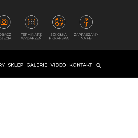
OBACZ
TERMINARZ
SZKÓŁKA
ZAPRASZAMY
DJĘCIA
WYDARZEŃ
PIŁKARSKA
NA FB
RY
SKLEP
GALERIE
VIDEO
KONTAKT