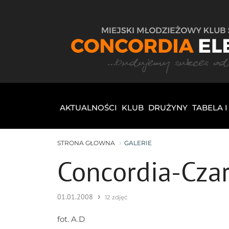
AKTUALNOŚCI
KLUB
DRUŻYNY
TABELA 
STRONA GŁOWNA
GALERIE
Concordia-Czar
›
01.01.2008
12 zdjęć
fot. A.D