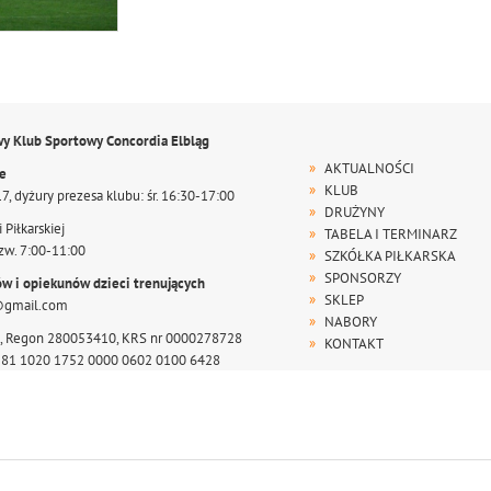
wy Klub Sportowy Concordia Elbląg
AKTUALNOŚCI
te
KLUB
17, dyżury prezesa klubu: śr. 16:30-17:00
DRUŻYNY
 Piłkarskiej
TABELA I TERMINARZ
zw. 7:00-11:00
SZKÓŁKA PIŁKARSKA
SPONSORZY
ów i opiekunów dzieci trenujących
SKLEP
@gmail.com
NABORY
, Regon 280053410, KRS nr 0000278728
KONTAKT
r 81 1020 1752 0000 0602 0100 6428