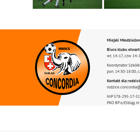
Miejski Młodzieżo
Biuro klubu otwar
wt. 14-17, czw. 14-
Koordynator Szkółki
pon. 14:30-18:00, c
Kontakt dla rodzic
rodzice.concordia
NIP 578-295-17-51
PKO BP o/Elbląg n