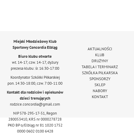
Miejski Młodzieżowy Klub
Sportowy Concordia Elbląg
AKTUALNOŚCI
KLUB
Biuro klubu otwarte
DRUŻYNY
wt. 14-17, czw. 14-17, dyżury
TABELA I TERMINARZ
prezesa klubu: śr. 16:30-17:00
SZKÓŁKA PIŁKARSKA
Koordynator Szkółki Piłkarskiej
SPONSORZY
pon. 14:30-18:00, czw. 7:00-11:00
SKLEP
NABORY
Kontakt dla rodziców i opiekunów
KONTAKT
dzieci trenujących
rodzice.concordia@gmail.com
NIP 578-295-17-51, Regon
280053410, KRS nr 0000278728
PKO BP o/Elbląg nr 81 1020 1752
0000 0602 0100 6428