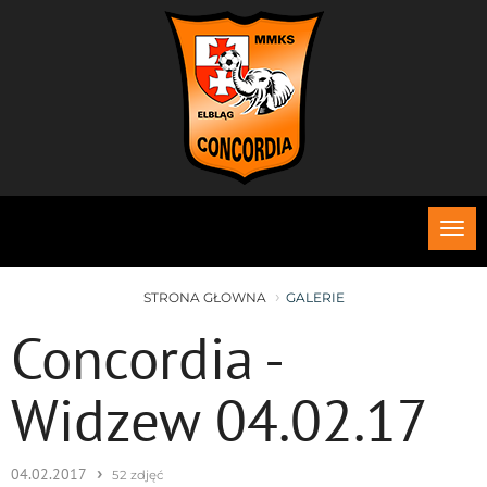
Roz
me
STRONA GŁOWNA
GALERIE
Concordia -
Widzew 04.02.17
›
04.02.2017
52 zdjęć