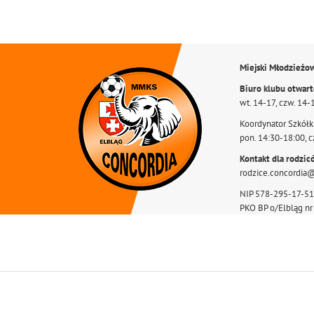
Miejski Młodzieżo
Biuro klubu otwar
wt. 14-17, czw. 14-
Koordynator Szkółki
pon. 14:30-18:00, c
Kontakt dla rodzic
rodzice.concordia
NIP 578-295-17-51
PKO BP o/Elbląg n