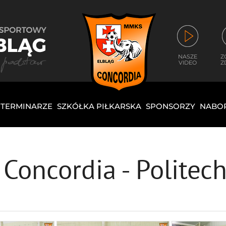
NASZE
Z
VIDEO
Z
I TERMINARZE
SZKÓŁKA PIŁKARSKA
SPONSORZY
NABO
g Concordia - Polite