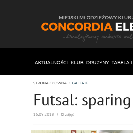
AKTUALNOŚCI
KLUB
DRUŻYNY
TABELA 
STRONA GŁOWNA
GALERIE
Futsal: sparin
›
16.09.2018
12 zdjęć