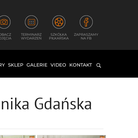
OBACZ
TERMINARZ
SZKÓŁKA
ZAPRASZAMY
DJĘCIA
WYDARZEŃ
PIŁKARSKA
NA FB
RY
SKLEP
GALERIE
VIDEO
KONTAKT
chnika Gdańska