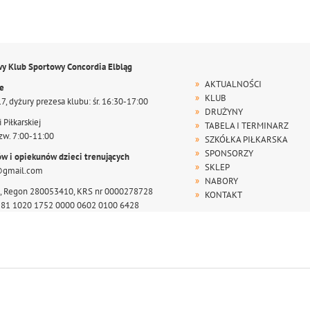
wy Klub Sportowy Concordia Elbląg
AKTUALNOŚCI
te
KLUB
17, dyżury prezesa klubu: śr. 16:30-17:00
DRUŻYNY
 Piłkarskiej
TABELA I TERMINARZ
zw. 7:00-11:00
SZKÓŁKA PIŁKARSKA
SPONSORZY
ów i opiekunów dzieci trenujących
SKLEP
@gmail.com
NABORY
, Regon 280053410, KRS nr 0000278728
KONTAKT
r 81 1020 1752 0000 0602 0100 6428