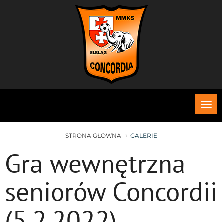
Roz
me
STRONA GŁOWNA
GALERIE
Gra wewnętrzna
seniorów Concordii
(5.2.2022)