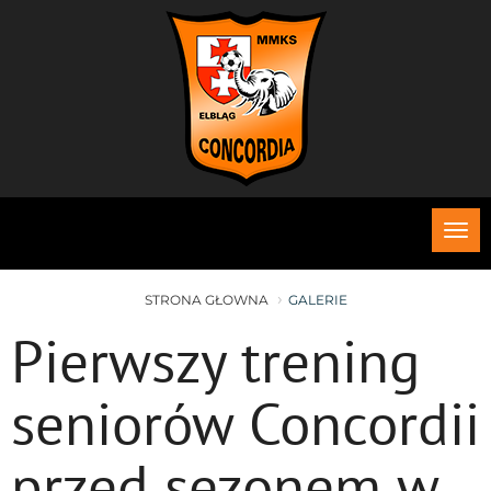
Roz
me
STRONA GŁOWNA
GALERIE
Pierwszy trening
seniorów Concordii
przed sezonem w