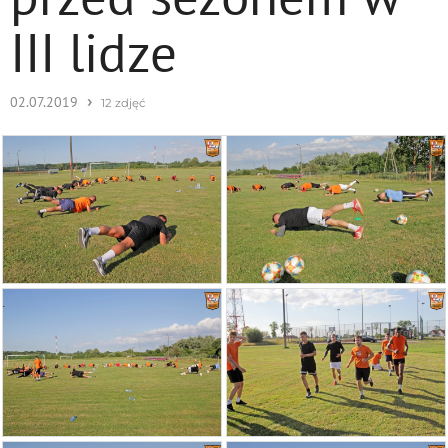
III lidze
›
02.07.2019
12 zdjęć