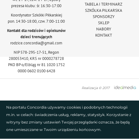
TABELA I TERMINARZ
prezesa klubu: śr. 16:30-17:00
SZKÓŁKA PIŁKARSKA
Koordynator Szkółki Piłkarskiej
SPONSORZY
pon. 14:30-18:00, czw. 7:00-11:00
SKLEP
NABORY
Kontakt dla rodziców i opiekunów
KONTAKT
dzieci trenujących
rodzice.concordia@gmail.com
NIP 578-295-17-51, Regon
280053410, KRS nr 0000278728
PKO BP o/Elbląg nr 81 1020 1752
0000 0602 0100 6428
Realizacja © 2017
Na portalu Concordia używamy cookies i podobnych technologii
m.in. w celach: świadczenia usług, reklamy, statystyk. Korzystanie z
witryny bez zmiany ustawień Twojej przeglądarki oznacza, że będą
one umieszczane w Twoim urządzeniu końcowym.