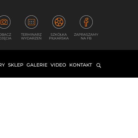
OBACZ
TERMINARZ
SZKÓŁKA
ZAPRASZAMY
DJĘCIA
WYDARZEŃ
PIŁKARSKA
NA FB
RY
SKLEP
GALERIE
VIDEO
KONTAKT