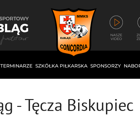
NASZE
Z
VIDEO
Z
I TERMINARZE
SZKÓŁKA PIŁKARSKA
SPONSORZY
NABO
ąg - Tęcza Biskupiec