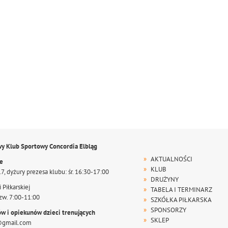
wy Klub Sportowy Concordia Elbląg
AKTUALNOŚCI
te
KLUB
17, dyżury prezesa klubu: śr. 16:30-17:00
DRUŻYNY
 Piłkarskiej
TABELA I TERMINARZ
zw. 7:00-11:00
SZKÓŁKA PIŁKARSKA
SPONSORZY
ów i opiekunów dzieci trenujących
SKLEP
@gmail.com