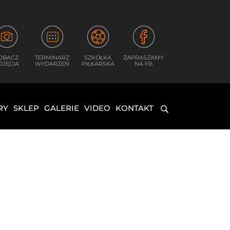
OBACZ
TERMINARZ
SZKÓŁKA
ZAPRASZAMY
DJĘCIA
WYDARZEŃ
PIŁKARSKA
NA FB
RY
SKLEP
GALERIE
VIDEO
KONTAKT