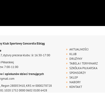
wy Klub Sportowy Concordia Elbląg
AKTUALNOŚCI
te
KLUB
17, dyżury prezesa klubu: śr. 16:30-17:00
DRUŻYNY
 Piłkarskiej
TABELA I TERMINARZ
zw. 7:00-11:00
SZKÓŁKA PIŁKARSKA
SPONSORZY
ów i opiekunów dzieci trenujących
SKLEP
@gmail.com
NABORY
, Regon 280053410, KRS nr 0000278728
KONTAKT
r 81 1020 1752 0000 0602 0100 6428