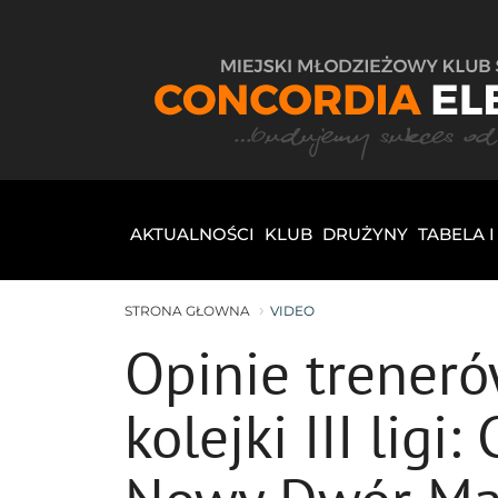
AKTUALNOŚCI
KLUB
DRUŻYNY
TABELA 
STRONA GŁOWNA
VIDEO
Opinie trener
kolejki III ligi