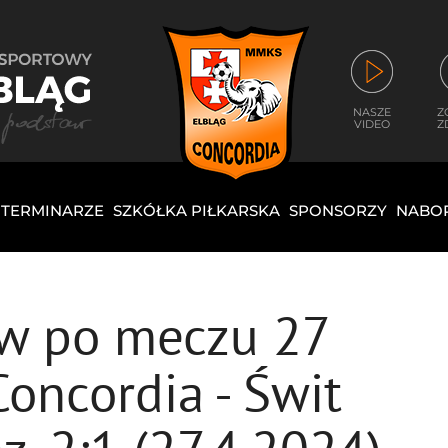
NASZE
Z
VIDEO
Z
I TERMINARZE
SZKÓŁKA PIŁKARSKA
SPONSORZY
NABO
ów po meczu 27
: Concordia - Świt