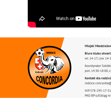
Miejski Młodzieżo
Biuro klubu otwar
wt. 14-17, czw. 14-
Koordynator Szkółki
pon. 14:30-18:00, c
Kontakt dla rodzic
rodzice.concordia
NIP 578-295-17-51
PKO BP o/Elbląg n