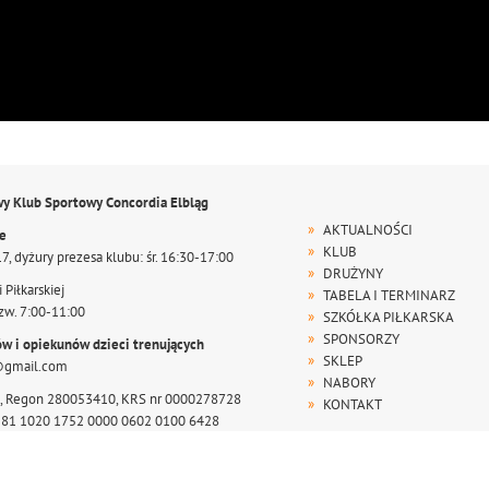
wy Klub Sportowy Concordia Elbląg
AKTUALNOŚCI
te
KLUB
17, dyżury prezesa klubu: śr. 16:30-17:00
DRUŻYNY
 Piłkarskiej
TABELA I TERMINARZ
zw. 7:00-11:00
SZKÓŁKA PIŁKARSKA
SPONSORZY
ów i opiekunów dzieci trenujących
SKLEP
@gmail.com
NABORY
, Regon 280053410, KRS nr 0000278728
KONTAKT
r 81 1020 1752 0000 0602 0100 6428