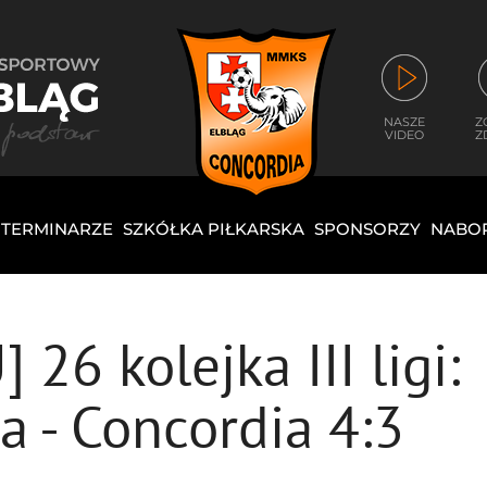
NASZE
Z
VIDEO
Z
I TERMINARZE
SZKÓŁKA PIŁKARSKA
SPONSORZY
NABO
6 kolejka III ligi:
 - Concordia 4:3