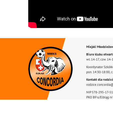
Miejski Młodzieżo
Biuro klubu otwar
wt. 14-17, czw. 14-
Koordynator Szkółki
pon. 14:30-18:00, c
Kontakt dla rodzic
rodzice.concordia
NIP 578-295-17-51
PKO BP o/Elbląg n