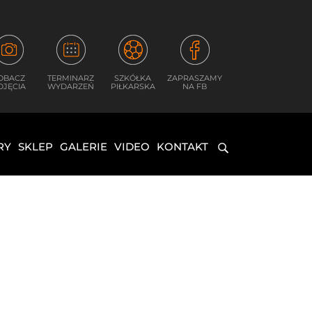
OBACZ
TERMINARZ
SZKÓŁKA
ZAPRASZAMY
DJĘCIA
WYDARZEŃ
PIŁKARSKA
NA FB
RY
SKLEP
GALERIE
VIDEO
KONTAKT