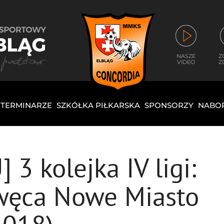
NASZE
Z
VIDEO
Z
I TERMINARZE
SZKÓŁKA PIŁKARSKA
SPONSORZY
NABO
3 kolejka IV ligi:
rwęca Nowe Miasto