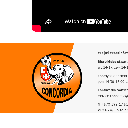
Miejski Młodzieżo
Biuro klubu otwar
wt. 14-17, czw. 14-
Koordynator Szkółki
pon. 14:30-18:00, c
Kontakt dla rodzic
rodzice.concordia
NIP 578-295-17-51
PKO BP o/Elbląg n