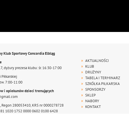
wy Klub Sportowy Concordia Elbląg
AKTUALNOŚCI
te
KLUB
17, dyżury prezesa klubu: śr. 16:30-17:00
DRUŻYNY
 Piłkarskiej
TABELA I TERMINARZ
zw. 7:00-11:00
SZKÓŁKA PIŁKARSKA
SPONSORZY
ów i opiekunów dzieci trenujących
SKLEP
@gmail.com
NABORY
, Regon 280053410, KRS nr 0000278728
KONTAKT
r 81 1020 1752 0000 0602 0100 6428