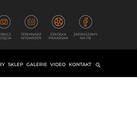
OBACZ
TERMINARZ
SZKÓŁKA
ZAPRASZAMY
DJĘCIA
WYDARZEŃ
PIŁKARSKA
NA FB
RY
SKLEP
GALERIE
VIDEO
KONTAKT