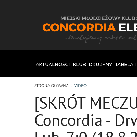
AKTUALNOŚCI
KLUB
DRUŻYNY
TABELA 
STRONA GŁOWNA
VIDEO
[SKRÓT MECZU] 
Concordia - D