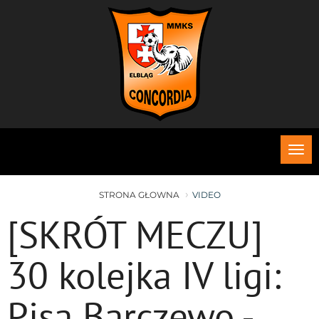
Roz
me
STRONA GŁOWNA
VIDEO
[SKRÓT MECZU]
30 kolejka IV ligi:
Pisa Barczewo -