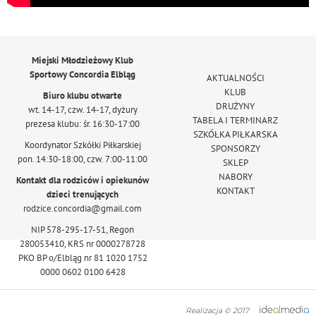
Miejski Młodzieżowy Klub
Sportowy Concordia Elbląg
AKTUALNOŚCI
KLUB
Biuro klubu otwarte
DRUŻYNY
wt. 14-17, czw. 14-17, dyżury
TABELA I TERMINARZ
prezesa klubu: śr. 16:30-17:00
SZKÓŁKA PIŁKARSKA
Koordynator Szkółki Piłkarskiej
SPONSORZY
pon. 14:30-18:00, czw. 7:00-11:00
SKLEP
NABORY
Kontakt dla rodziców i opiekunów
KONTAKT
dzieci trenujących
rodzice.concordia@gmail.com
NIP 578-295-17-51, Regon
280053410, KRS nr 0000278728
PKO BP o/Elbląg nr 81 1020 1752
0000 0602 0100 6428
Realizacja © 2017