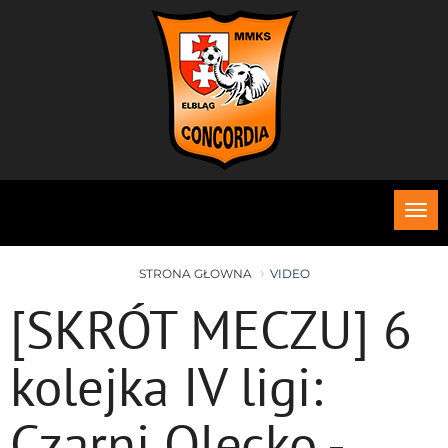
Roz
me
STRONA GŁOWNA
VIDEO
[SKRÓT MECZU] 6
kolejka IV ligi:
Czarni Olecko -