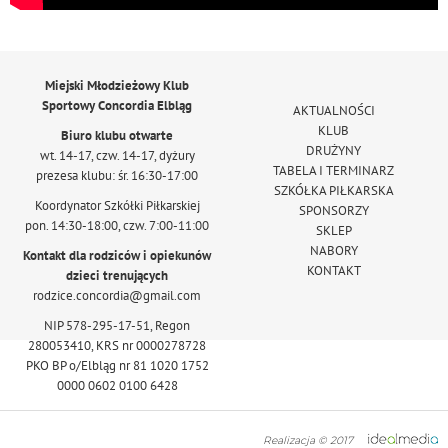
Miejski Młodzieżowy Klub
Sportowy Concordia Elbląg
AKTUALNOŚCI
KLUB
Biuro klubu otwarte
DRUŻYNY
wt. 14-17, czw. 14-17, dyżury
TABELA I TERMINARZ
prezesa klubu: śr. 16:30-17:00
SZKÓŁKA PIŁKARSKA
Koordynator Szkółki Piłkarskiej
SPONSORZY
pon. 14:30-18:00, czw. 7:00-11:00
SKLEP
NABORY
Kontakt dla rodziców i opiekunów
KONTAKT
dzieci trenujących
rodzice.concordia@gmail.com
NIP 578-295-17-51, Regon
280053410, KRS nr 0000278728
PKO BP o/Elbląg nr 81 1020 1752
0000 0602 0100 6428
Realizacja © 2017