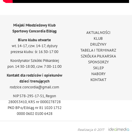
Miejski Młodzieżowy Klub
Sportowy Concordia Elbląg
AKTUALNOŚCI
KLUB
Biuro klubu otwarte
DRUŻYNY
wt. 14-17, czw. 14-17, dyżury
TABELA I TERMINARZ
prezesa klubu: śr. 16:30-17:00
SZKÓŁKA PIŁKARSKA
Koordynator Szkółki Piłkarskiej
SPONSORZY
pon. 14:30-18:00, czw. 7:00-11:00
SKLEP
NABORY
Kontakt dla rodziców i opiekunów
KONTAKT
dzieci trenujących
rodzice.concordia@gmail.com
NIP 578-295-17-51, Regon
280053410, KRS nr 0000278728
PKO BP o/Elbląg nr 81 1020 1752
0000 0602 0100 6428
Realizacja © 2017