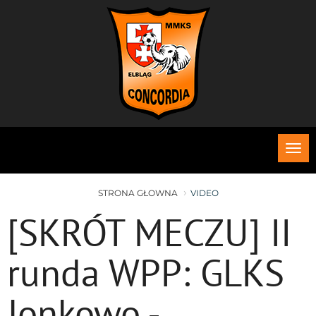
Roz
me
STRONA GŁOWNA
VIDEO
[SKRÓT MECZU] II
runda WPP: GLKS
Jonkowo -