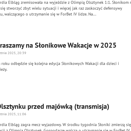
rdia Elbląg zremisowała na wyjeździe z Olimpią Olsztynek 1:1. Słonikom 
się stworzyć zbyt wielu sytuacji i więcej jak raz zaskoczyć defensywy
u, walczącego o utrzymanie się w ForBet IV lidze. Na...
raszamy na Słonikowe Wakacje w 2025
etnia 2025, 20:39
roku odbędzie się kolejna edycja Słonikowych Wakacji dla dzieci i
eży.
lsztynku przed majówką (transmisja)
etnia 2025, 11:06
rdia Elbląg zagra mecz wyjazdowy. W środku tygodnia Słoniki zmierzą si
cji z Olimpią Olsztynek. Gospodarze walczą o utrzymanie się w ForBet IV