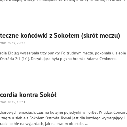
teczne końcówki z Sokołem (skrót meczu)
etnia 2025, 20:57
rdia Elbląg wyszarpała trzy punkty. Po trudnym meczu, pokonała u siebie
 Ostróda 2:1 (1:1). Decydująca była piękna bramka Adama Cenknera.
cordia kontra Sokół
etnia 2025, 19:31
harowych emocjach, czas na kolejne pojedynki w ForBet IV lidze. Concor
 zagra u siebie z Sokołem Ostróda. Rywal jest dla każdego wymagający i
 radzi sobie na wyjazdach, jak na swoim obiekcie. ...