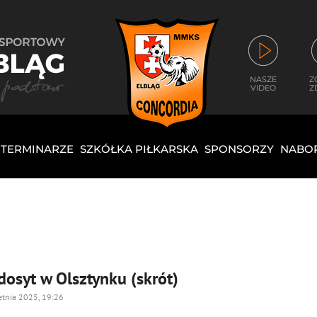
NASZE
Z
VIDEO
Z
I TERMINARZE
SZKÓŁKA PIŁKARSKA
SPONSORZY
NABO
dosyt w Olsztynku (skrót)
etnia 2025, 19:26