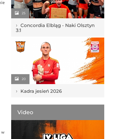
nie
25
›
Concordia Elbląg - Naki Olsztyn
3:1
20
›
Kadra jesień 2026
Video
ę w