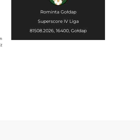
Rominta Gołdap
Superscore IV Liga
81508.2026, 16400, Gołdap
yn
 z