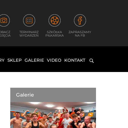
OBACZ
TERMINARZ
SZKÓŁKA
ZAPRASZAMY
DJĘCIA
WYDARZEŃ
PIŁKARSKA
NA FB
RY
SKLEP
GALERIE
VIDEO
KONTAKT
Galerie