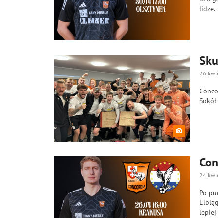
lidze.
Sku
26 kwi
Conco
Sokół
Con
24 kwi
Po puc
Elbląg
lepiej