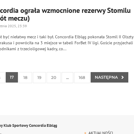
cordia ograła wzmocnione rezerwy Stomilu
rót meczu)
etnia 2025, 23:39
ł być niełatwy mecz i taki był. Concordia Elbląg pokonała Stomil II Olszt
rakusa i powróciła na 3 miejsce w tabeli ForBet IV ligi. Goście przyjechali
dnikami z trzecioligowej kadry, co...
17
NASTĘPNA
6
18
19
20
...
168
wy Klub Sportowy Concordia Elbląg
AKTUALNOŚCI