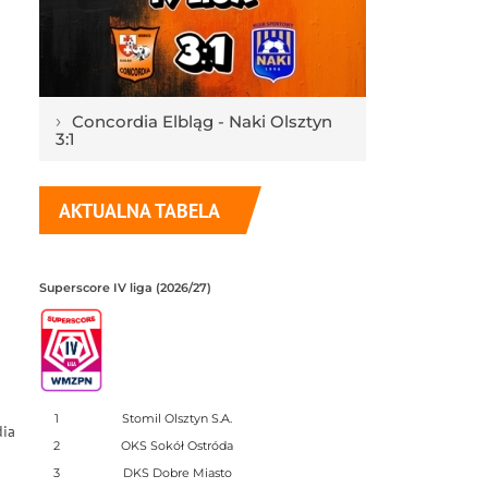
›
Concordia Elbląg - Naki Olsztyn
3:1
AKTUALNA TABELA
Superscore IV liga (2026/27)
1
Stomil Olsztyn S.A.
dia
2
OKS Sokół Ostróda
3
DKS Dobre Miasto