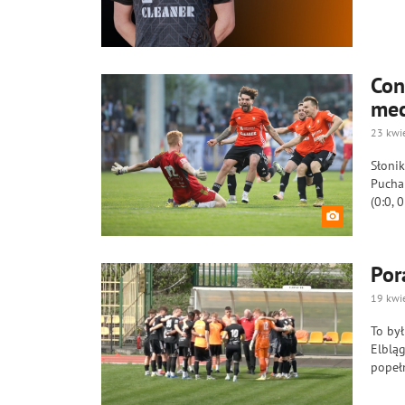
Con
mec
23 kwi
Słoni
Puchar
(0:0, 
Por
19 kwi
To był
Elblą
popełn