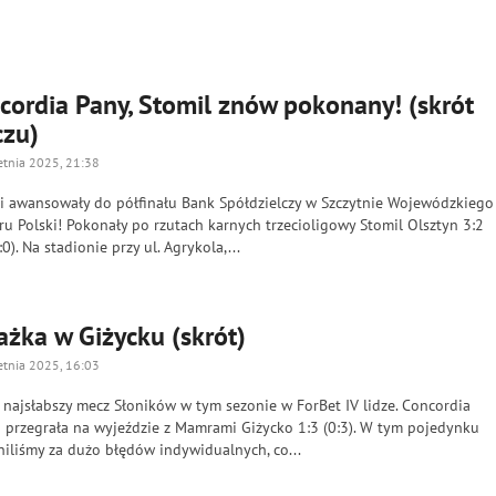
cordia Pany, Stomil znów pokonany! (skrót
zu)
etnia 2025, 21:38
ki awansowały do półfinału Bank Spółdzielczy w Szczytnie Wojewódzkiego
u Polski! Pokonały po rzutach karnych trzecioligowy Stomil Olsztyn 3:2
0:0). Na stadionie przy ul. Agrykola,...
ażka w Giżycku (skrót)
etnia 2025, 16:03
 najsłabszy mecz Słoników w tym sezonie w ForBet IV lidze. Concordia
g przegrała na wyjeździe z Mamrami Giżycko 1:3 (0:3). W tym pojedynku
iliśmy za dużo błędów indywidualnych, co...