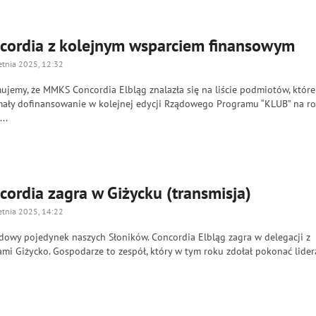
cordia z kolejnym wsparciem finansowym
etnia 2025, 12:32
ujemy, że MMKS Concordia Elbląg znalazła się na liście podmiotów, które
mały dofinansowanie w kolejnej edycji Rządowego Programu “KLUB” na r
...
cordia zagra w Giżycku (transmisja)
etnia 2025, 14:22
dowy pojedynek naszych Słoników. Concordia Elbląg zagra w delegacji z
i Giżycko. Gospodarze to zespół, który w tym roku zdołał pokonać lider