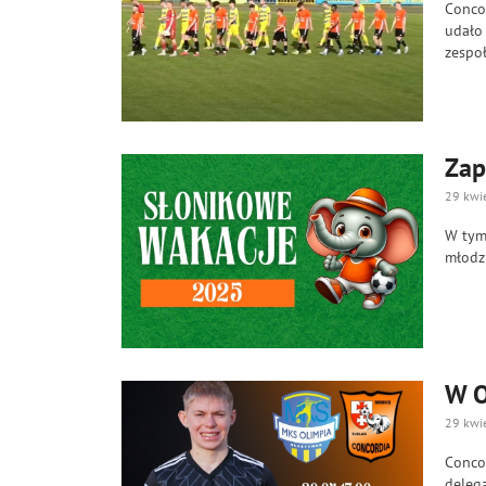
Conco
udało 
zespoł
Zap
29 kwi
W tym 
młodzi
W O
29 kwi
Conco
delega