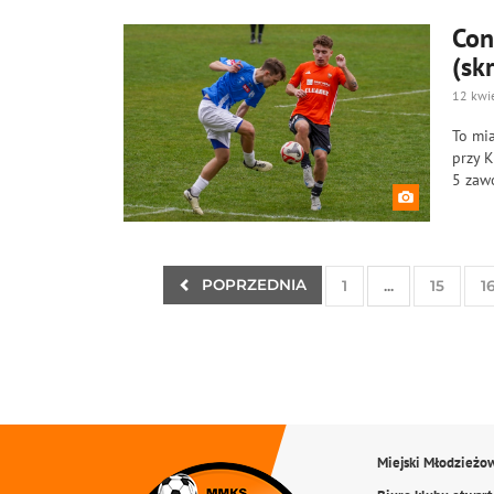
Con
(sk
12 kwi
To mia
przy K
5 zawo
POPRZEDNIA
1
...
15
1
Miejski Młodzieżo