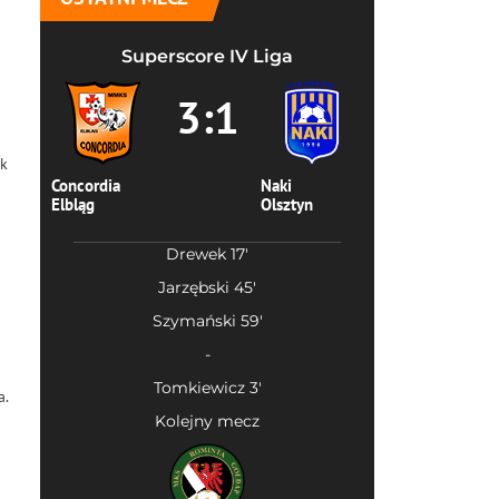
Superscore IV Liga
3:1
ok
Concordia
Naki
Elbląg
Olsztyn
Drewek 17'
Jarzębski 45'
Szymański 59'
-
Tomkiewicz 3'
a.
Kolejny mecz