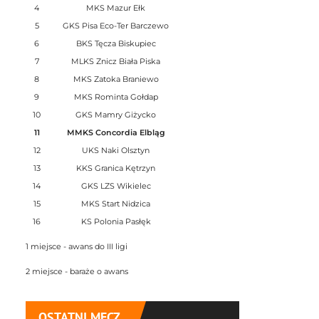
4
MKS Mazur Ełk
5
GKS Pisa Eco-Ter Barczewo
6
BKS Tęcza Biskupiec
7
MLKS Znicz Biała Piska
8
MKS Zatoka Braniewo
9
MKS Rominta Gołdap
10
GKS Mamry Giżycko
11
MMKS Concordia Elbląg
12
UKS Naki Olsztyn
13
KKS Granica Kętrzyn
14
GKS LZS Wikielec
15
MKS Start Nidzica
16
KS Polonia Pasłęk
1 miejsce - awans do III ligi
2 miejsce - baraże o awans
OSTATNI MECZ