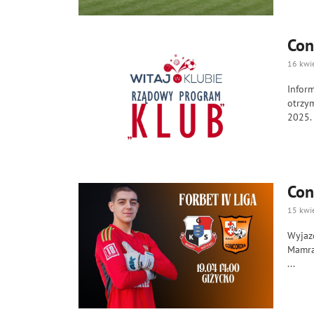
Con
16 kwi
Inform
otrzy
2025. 
Con
15 kwi
Wyjaz
Mamram
...