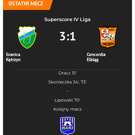
OSTATNI MECZ
Superscore IV Liga
3:1
Granica
Concordia
Kętrzyn
Elbląg
Oracz 15'
Skonieczka 34', 73'
-
Lipowski 70'
Kolejny mecz