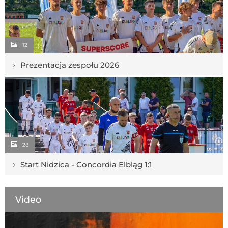
12
›
Prezentacja zespołu 2026
28
›
Start Nidzica - Concordia Elbląg 1:1
Video