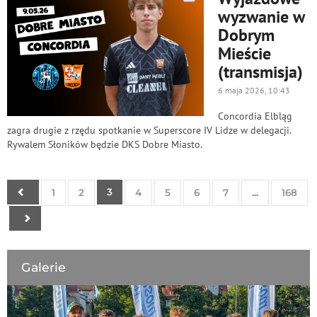
wyzwanie w
Dobrym
Mieście
(transmisja)
6 maja 2026, 10:43
Concordia Elbląg
zagra drugie z rzędu spotkanie w Superscore IV Lidze w delegacji.
Rywalem Słoników będzie DKS Dobre Miasto.
3
1
2
4
5
6
7
...
168
Galerie