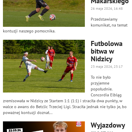
Makarskiego
26 maja 2026, 16:48
Przedstawiamy
komunikat, na temat
kontuzji naszego pomocnika.
Futbolowa
bitwa w
Nidzicy
23 maja 2026, 23:17
To nie było
przyjemne
popołudnie.
Concordia Elbląg
zremisowała w Nidzicy ze Startem 1:1 (1:1) i straciła dwa punkty, w
walce o awans do Betclic Trzeciej Ligi. Straciła jednak nie tylko je, bo
poważnej kontuzji doznał...
Wyjazdowy