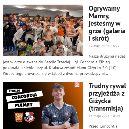
Ogrywamy
Mamry,
jesteśmy w
grze (galeria
i skrót)
17 maja 2026, 16:22
Nasza drużyna nadal
jest w grze o awans do Betclic Trzeciej Ligi. Concordia Elbląg
pokonała u siebie przy ul. Krakusa zespół Mamr Giżycko 2:0 (1:0).
Wobec tego zrównała się w tabeli z dwoma prowadzącymi...
Trudny rywal
przyjeżdża z
Giżycka
(transmisja)
15 maja 2026, 18:24
Przed Concordią