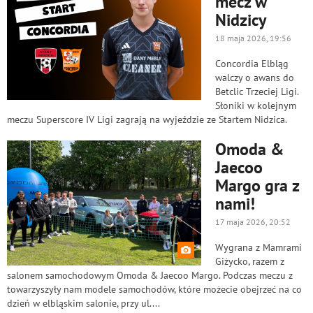
mecz w
Nidzicy
18 maja 2026, 19:56
Concordia Elbląg
walczy o awans do
Betclic Trzeciej Ligi.
Słoniki w kolejnym
meczu Superscore IV Ligi zagrają na wyjeździe ze Startem Nidzica.
Omoda &
Jaecoo
Margo gra z
nami!
17 maja 2026, 20:52
Wygrana z Mamrami
Giżycko, razem z
salonem samochodowym Omoda & Jaecoo Margo. Podczas meczu z
towarzyszyły nam modele samochodów, które możecie obejrzeć na co
dzień w elbląskim salonie, przy ul....