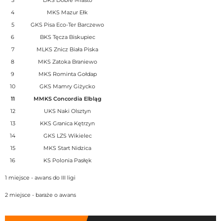
3
DKS Dobre Miasto
4
MKS Mazur Ełk
5
GKS Pisa Eco-Ter Barczewo
6
BKS Tęcza Biskupiec
7
MLKS Znicz Biała Piska
8
MKS Zatoka Braniewo
9
MKS Rominta Gołdap
10
GKS Mamry Giżycko
11
MMKS Concordia Elbląg
12
UKS Naki Olsztyn
13
KKS Granica Kętrzyn
14
GKS LZS Wikielec
15
MKS Start Nidzica
16
KS Polonia Pasłęk
1 miejsce - awans do III ligi
2 miejsce - baraże o awans