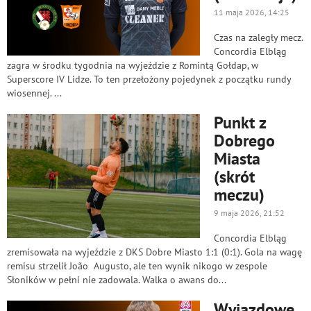
11 maja 2026, 14:25
Czas na zaległy mecz.
Concordia Elbląg
zagra w środku tygodnia na wyjeździe z Romintą Gołdap, w
Superscore IV Lidze. To ten przełożony pojedynek z początku rundy
wiosennej. ...
Punkt z
Dobrego
Miasta
(skrót
meczu)
9 maja 2026, 21:52
Concordia Elbląg
zremisowała na wyjeździe z DKS Dobre Miasto 1:1 (0:1). Gola na wagę
remisu strzelił João Augusto, ale ten wynik nikogo w zespole
Słoników w pełni nie zadowala. Walka o awans do...
Wyjazdowe