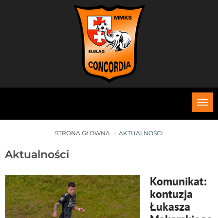
Roz
me
STRONA GŁOWNA
AKTUALNOŚCI
Aktualności
Komunikat:
kontuzja
Łukasza