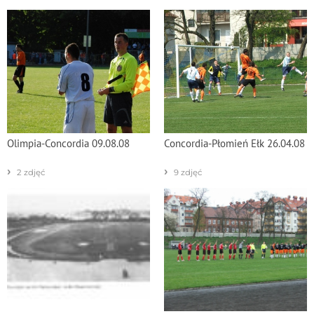
Olimpia-Concordia 09.08.08
Concordia-Płomień Ełk 26.04.08
›
›
2 zdjęć
9 zdjęć