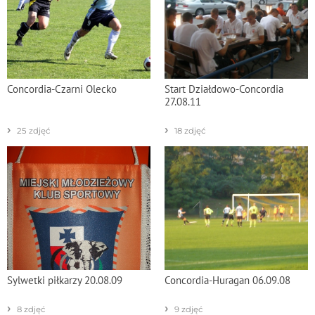
Concordia-Czarni Olecko
Start Działdowo-Concordia
27.08.11
›
›
25 zdjęć
18 zdjęć
Sylwetki piłkarzy 20.08.09
Concordia-Huragan 06.09.08
›
›
8 zdjęć
9 zdjęć