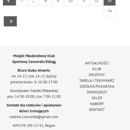
13
1
...
8
9
10
11
12
14
Miejski Młodzieżowy Klub
Sportowy Concordia Elbląg
AKTUALNOŚCI
KLUB
Biuro klubu otwarte
DRUŻYNY
wt. 14-17, czw. 14-17, dyżury
TABELA I TERMINARZ
prezesa klubu: śr. 16:30-17:00
SZKÓŁKA PIŁKARSKA
Koordynator Szkółki Piłkarskiej
SPONSORZY
pon. 14:30-18:00, czw. 7:00-11:00
SKLEP
NABORY
Kontakt dla rodziców i opiekunów
KONTAKT
dzieci trenujących
rodzice.concordia@gmail.com
NIP 578-295-17-51, Regon