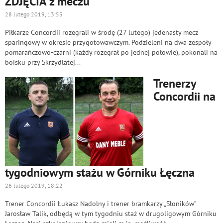
ZDJĘCIA z meczu
28 lutego 2019, 13:53
Piłkarze Concordii rozegrali w środę (27 lutego) jedenasty mecz
sparingowy w okresie przygotowawczym. Podzieleni na dwa zespoły
pomarańczowo-czarni (każdy rozegrał po jednej połowie), pokonali na
boisku przy Skrzydlatej...
Trenerzy
Concordii na
tygodniowym stażu w Górniku Łęczna
26 lutego 2019, 18:22
Trener Concordii Łukasz Nadolny i trener bramkarzy „Słoników”
Jarosław Talik, odbędą w tym tygodniu staż w drugoligowym Górniku