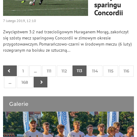
sparingu
Concordii
7 lutego 2019, 12:10
Zwycięstwem 3:2 nad trzecioligowym Huraganem Morąg, zakończył
się szósty mecz sparingowy Concordii w zimowym okresie
przygotowawczym. Pomarańczowo-czarni w środowym meczu (6 luty)
rozegranym na boisku ze sztuczną...
113
1
...
111
112
114
115
116
...
168
Galerie