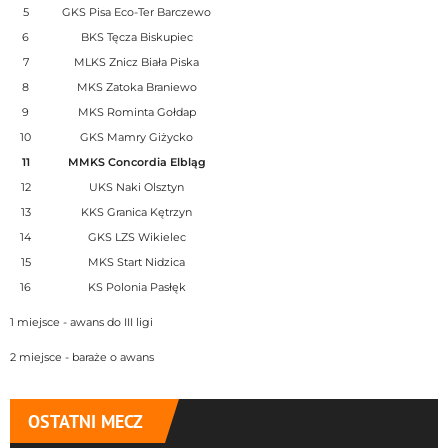
5
GKS Pisa Eco-Ter Barczewo
6
BKS Tęcza Biskupiec
7
MLKS Znicz Biała Piska
8
MKS Zatoka Braniewo
9
MKS Rominta Gołdap
10
GKS Mamry Giżycko
11
MMKS Concordia Elbląg
12
UKS Naki Olsztyn
13
KKS Granica Kętrzyn
14
GKS LZS Wikielec
15
MKS Start Nidzica
16
KS Polonia Pasłęk
1 miejsce - awans do III ligi
2 miejsce - baraże o awans
OSTATNI MECZ