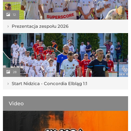
12
›
Prezentacja zespołu 2026
28
›
Start Nidzica - Concordia Elbląg 1:1
Video