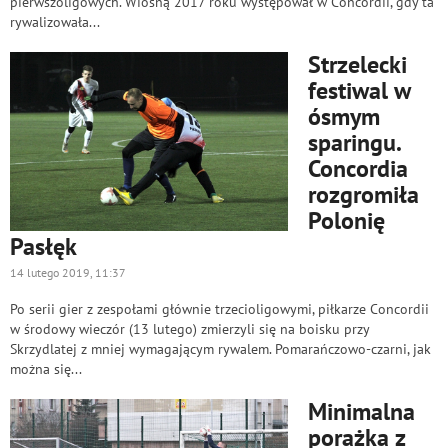
pierwszoligowych. Wiosną 2017 roku występował w Concordii, gdy ta
rywalizowała...
Strzelecki
festiwal w
ósmym
sparingu.
Concordia
rozgromiła
Polonię
Pasłęk
14 lutego 2019, 11:37
Po serii gier z zespołami głównie trzecioligowymi, piłkarze Concordii
w środowy wieczór (13 lutego) zmierzyli się na boisku przy
Skrzydlatej z mniej wymagającym rywalem. Pomarańczowo-czarni, jak
można się...
Minimalna
porażka z