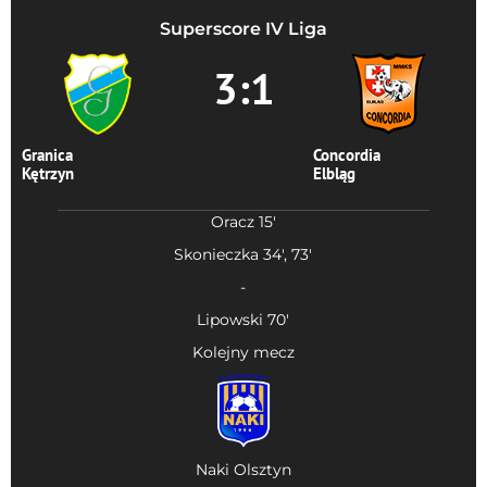
Superscore IV Liga
3:1
Granica
Concordia
Kętrzyn
Elbląg
Oracz 15'
Skonieczka 34', 73'
-
Lipowski 70'
Kolejny mecz
Naki Olsztyn