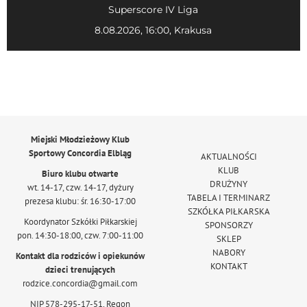
Superscore IV Liga
8.08.2026, 16:00, Krakusa
Miejski Młodzieżowy Klub
Sportowy Concordia Elbląg
AKTUALNOŚCI
KLUB
Biuro klubu otwarte
DRUŻYNY
wt. 14-17, czw. 14-17, dyżury
TABELA I TERMINARZ
prezesa klubu: śr. 16:30-17:00
SZKÓŁKA PIŁKARSKA
Koordynator Szkółki Piłkarskiej
SPONSORZY
pon. 14:30-18:00, czw. 7:00-11:00
SKLEP
NABORY
Kontakt dla rodziców i opiekunów
KONTAKT
dzieci trenujących
rodzice.concordia@gmail.com
NIP 578-295-17-51, Regon