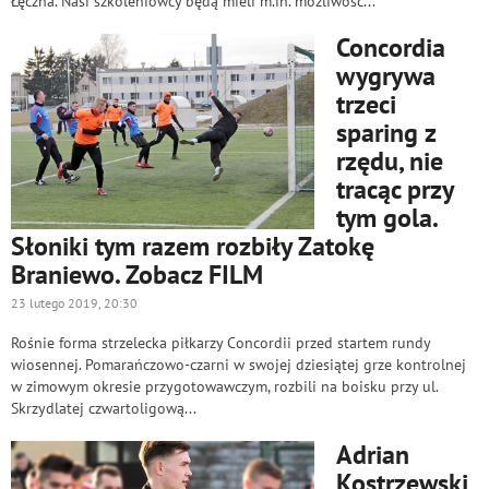
Łęczna. Nasi szkoleniowcy będą mieli m.in. możliwość...
Concordia
wygrywa
trzeci
sparing z
rzędu, nie
tracąc przy
tym gola.
Słoniki tym razem rozbiły Zatokę
Braniewo. Zobacz FILM
23 lutego 2019, 20:30
Rośnie forma strzelecka piłkarzy Concordii przed startem rundy
wiosennej. Pomarańczowo-czarni w swojej dziesiątej grze kontrolnej
w zimowym okresie przygotowawczym, rozbili na boisku przy ul.
Skrzydlatej czwartoligową...
Adrian
Kostrzewski