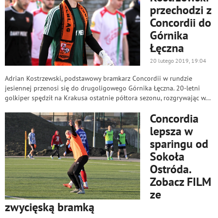
przechodzi z
Concordii do
Górnika
Łęczna
20 lutego 2019, 19:04
Adrian Kostrzewski, podstawowy bramkarz Concordii w rundzie
jesiennej przenosi się do drugoligowego Górnika Łęczna. 20-letni
golkiper spędził na Krakusa ostatnie półtora sezonu, rozgrywając w...
Concordia
lepsza w
sparingu od
Sokoła
Ostróda.
Zobacz FILM
ze
zwycięską bramką