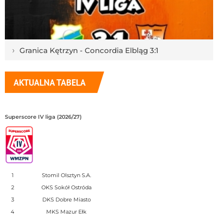
›
Granica Kętrzyn - Concordia Elbląg 3:1
AKTUALNA TABELA
Superscore IV liga (2026/27)
1
Stomil Olsztyn S.A.
2
OKS Sokół Ostróda
3
DKS Dobre Miasto
4
MKS Mazur Ełk