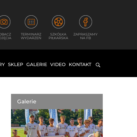
OBACZ
TERMINARZ
SZKÓŁKA
ZAPRASZAMY
DJĘCIA
WYDARZEŃ
PIŁKARSKA
NA FB
RY
SKLEP
GALERIE
VIDEO
KONTAKT
Galerie