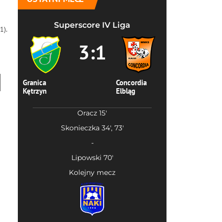
Superscore IV Liga
1).
3:1
Granica
Concordia
Kętrzyn
Elbląg
Oracz 15'
Skonieczka 34', 73'
-
Lipowski 70'
Kolejny mecz