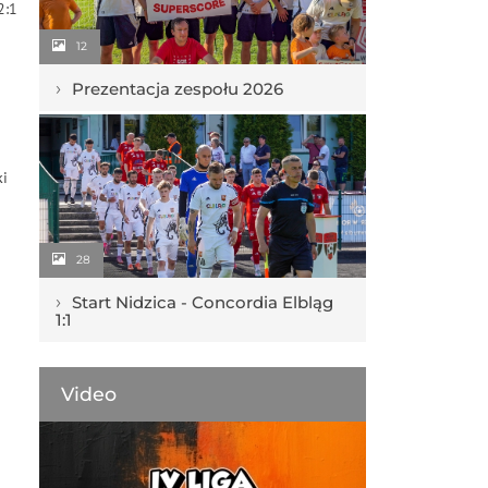
2:1
12
›
Prezentacja zespołu 2026
ki
28
›
Start Nidzica - Concordia Elbląg
1:1
Video