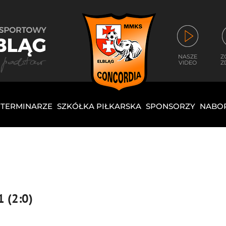
NASZE
Z
VIDEO
Z
I TERMINARZE
SZKÓŁKA PIŁKARSKA
SPONSORZY
NABO
1 (2:0)