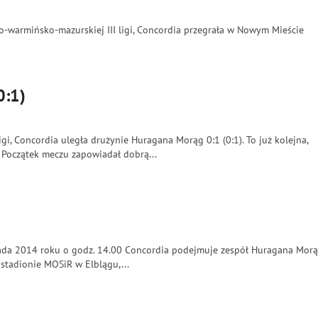
o-warmińsko-mazurskiej III ligi, Concordia przegrała w Nowym Mieście
0:1)
igi, Concordia uległa drużynie Huragana Morąg 0:1 (0:1). To już kolejna,
. Początek meczu zapowiadał dobrą...
topada 2014 roku o godz. 14.00 Concordia podejmuje zespół Huragana Morą
 stadionie MOSiR w Elblągu,...