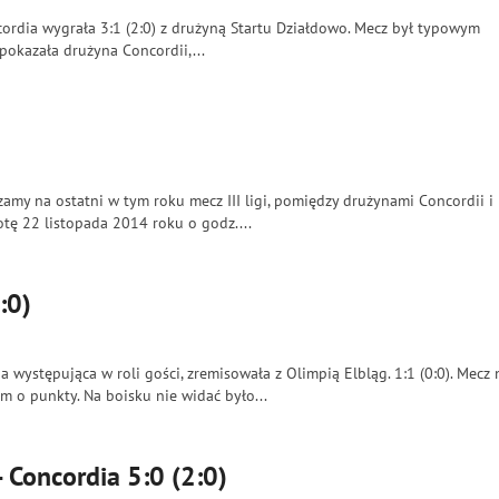
ncordia wygrała 3:1 (2:0) z drużyną Startu Działdowo. Mecz był typowym
pokazała drużyna Concordii,...
amy na ostatni w tym roku mecz III ligi, pomiędzy drużynami Concordii i
tę 22 listopada 2014 roku o godz....
:0)
 występująca w roli gości, zremisowała z Olimpią Elbląg. 1:1 (0:0). Mecz 
o punkty. Na boisku nie widać było...
Concordia 5:0 (2:0)