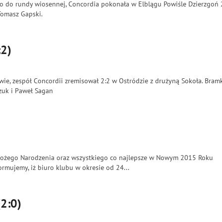
do rundy wiosennej, Concordia pokonała w Elblągu Powiśle Dzierzgoń 
 Tomasz Gapski.
:2)
e, zespół Concordii zremisował 2:2 w Ostródzie z drużyną Sokoła. Bram
czuk i Paweł Sagan
Bożego Narodzenia oraz wszystkiego co najlepsze w Nowym 2015 Roku
rmujemy, iż biuro klubu w okresie od 24...
(2:0)