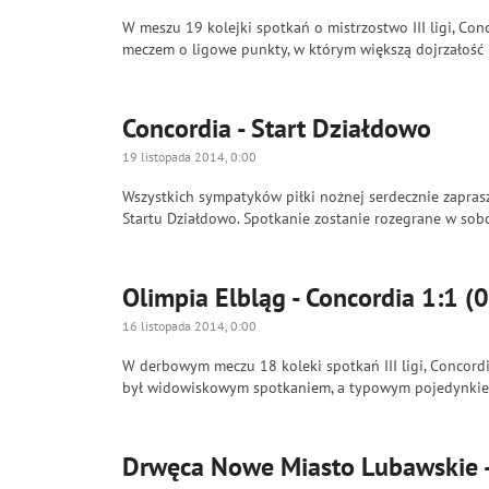
W meszu 19 kolejki spotkań o mistrzostwo III ligi, Co
meczem o ligowe punkty, w którym większą dojrzałość 
Concordia - Start Działdowo
19 listopada 2014, 0:00
Wszystkich sympatyków piłki nożnej serdecznie zaprasz
Startu Działdowo. Spotkanie zostanie rozegrane w sobo
Olimpia Elbląg - Concordia 1:1 (0
16 listopada 2014, 0:00
W derbowym meczu 18 koleki spotkań III ligi, Concordia
był widowiskowym spotkaniem, a typowym pojedynkiem 
Drwęca Nowe Miasto Lubawskie - 