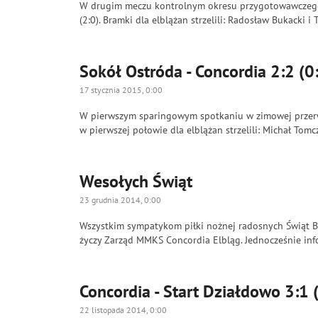
W drugim meczu kontrolnym okresu przygotowawczego 
(2:0). Bramki dla elblążan strzelili: Radosław Bukacki i
Sokół Ostróda - Concordia 2:2 (0
17 stycznia 2015, 0:00
W pierwszym sparingowym spotkaniu w zimowej przerwi
w pierwszej połowie dla elblążan strzelili: Michał Tom
Wesołych Świąt
23 grudnia 2014, 0:00
Wszystkim sympatykom piłki nożnej radosnych Świąt 
życzy Zarząd MMKS Concordia Elbląg. Jednocześnie info
Concordia - Start Działdowo 3:1 
22 listopada 2014, 0:00