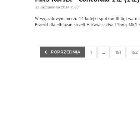
31 października 2014, 0:00
W wyjazdowym meczu 14 kolejki spotkań III ligi warmi
Bramki dla elblążan strzeli H. Kawasakiya i Song. MKS Ko
POPRZEDNIA
1
...
151
152