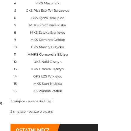
4
MKS Mazur Ełk
5
GKS Pisa Eco-Ter Barczewo
6
BKS Tęcza Biskupiec
7
MLKS Znicz Biała Piska
8
MKS Zatoka Braniewo
9
MKS Rominta Gołdap
10
GKS Mamry Giżycko
11
MMKS Concordia Elbląg
12
UKS Naki Olsztyn
13
KKS Granica Kętrzyn
14
GKS LZS Wikielec
15
MKS Start Nidzica
16
KS Polonia Pasłęk
1 miejsce - awans do III ligi
g.
2 miejsce - baraże o awans
OSTATNI MECZ