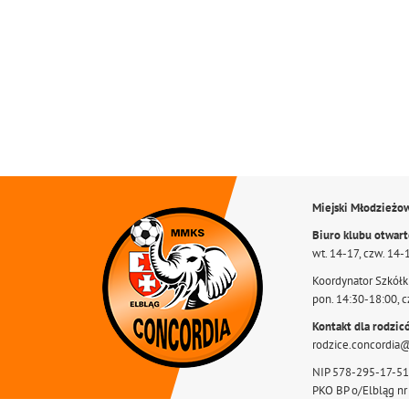
Miejski Młodzieżo
Biuro klubu otwar
wt. 14-17, czw. 14-
Koordynator Szkółki
pon. 14:30-18:00, c
Kontakt dla rodzic
rodzice.concordia
NIP 578-295-17-51
PKO BP o/Elbląg n