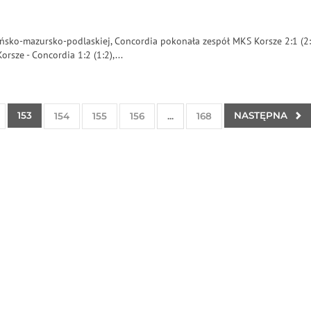
ńsko-mazursko-podlaskiej, Concordia pokonała zespół MKS Korsze 2:1 (2:
rsze - Concordia 1:2 (1:2),...
153
NASTĘPNA
154
155
156
...
168