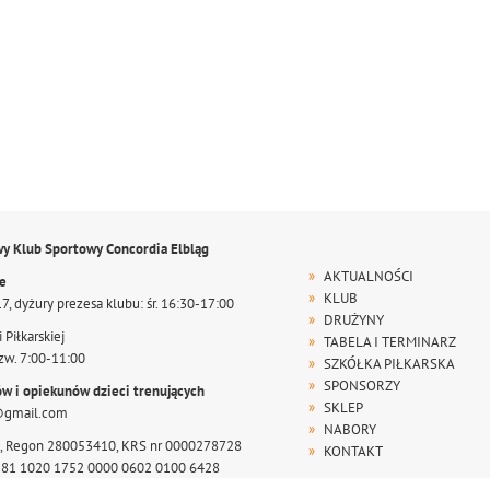
wy Klub Sportowy Concordia Elbląg
AKTUALNOŚCI
te
KLUB
17, dyżury prezesa klubu: śr. 16:30-17:00
DRUŻYNY
 Piłkarskiej
TABELA I TERMINARZ
zw. 7:00-11:00
SZKÓŁKA PIŁKARSKA
SPONSORZY
ów i opiekunów dzieci trenujących
SKLEP
@gmail.com
NABORY
, Regon 280053410, KRS nr 0000278728
KONTAKT
r 81 1020 1752 0000 0602 0100 6428