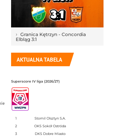
›
Granica Kętrzyn - Concordia
Elbląg 3:1
AKTUALNA TABELA
Superscore IV liga (2026/27)
nie
1
Stomil Olsztyn S.A.
2
OKS Sokół Ostróda
3
DKS Dobre Miasto