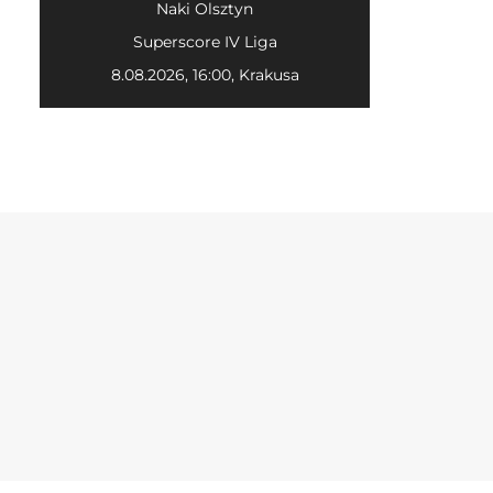
Naki Olsztyn
Superscore IV Liga
8.08.2026, 16:00, Krakusa