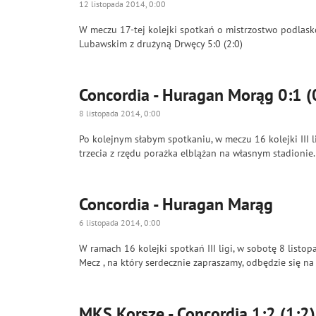
12 listopada 2014, 0:00
W meczu 17-tej kolejki spotkań o mistrzostwo podlask
Lubawskim z drużyną Drwęcy 5:0 (2:0)
Concordia - Huragan Morąg 0:1 (
8 listopada 2014, 0:00
Po kolejnym słabym spotkaniu, w meczu 16 kolejki III l
trzecia z rzędu porażka elblążan na własnym stadionie
Concordia - Huragan Marąg
6 listopada 2014, 0:00
W ramach 16 kolejki spotkań III ligi, w sobotę 8 lis
Mecz , na który serdecznie zapraszamy, odbędzie się na
MKS Korsze - Concordia 1:2 (1:2)