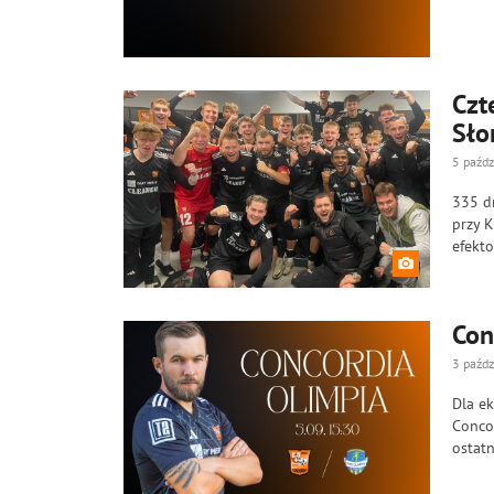
Czt
Sło
5 paźdz
335 dn
przy K
efekto
Con
3 paźdz
Dla ek
Concor
ostatn