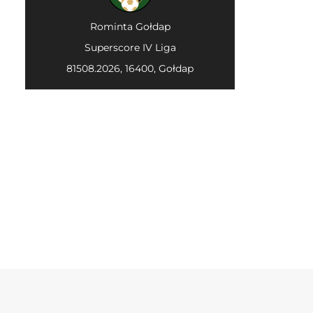
Rominta Gołdap
Superscore IV Liga
81508.2026, 16400, Gołdap