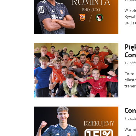
W kol
Rywal
grają 
Pię
Con
12 paź
Co to
Miasto
trener
Con
9 paźdz
Warmi
ramac