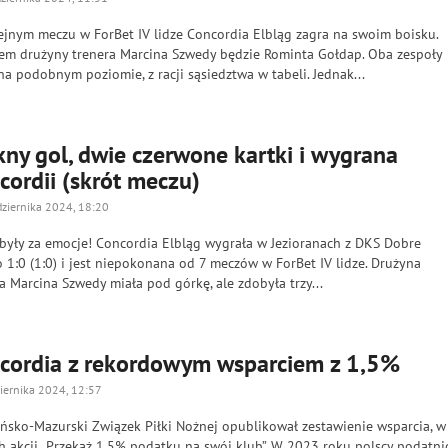
ejnym meczu w ForBet IV lidze Concordia Elbląg zagra na swoim boisku.
em drużyny trenera Marcina Szwedy będzie Rominta Gołdap. Oba zespoły
na podobnym poziomie, z racji sąsiedztwa w tabeli. Jednak...
kny gol, dwie czerwone kartki i wygrana
cordii (skrót meczu)
dziernika 2024, 18:20
 były za emocje! Concordia Elbląg wygrała w Jezioranach z DKS Dobre
 1:0 (1:0) i jest niepokonana od 7 meczów w ForBet IV lidze. Drużyna
a Marcina Szwedy miała pod górkę, ale zdobyła trzy...
cordia z rekordowym wsparciem z 1,5%
iernika 2024, 12:57
ńsko-Mazurski Związek Piłki Nożnej opublikował zestawienie wsparcia, w
h akcji „Przekaż 1,5% podatku na swój klub”. W 2023 roku polscy podatni