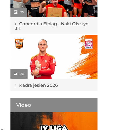
25
›
Concordia Elbląg - Naki Olsztyn
3:1
20
›
Kadra jesień 2026
Video
cy