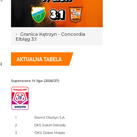
›
Granica Kętrzyn - Concordia
Elbląg 3:1
AKTUALNA TABELA
ją
Superscore IV liga (2026/27)
1
Stomil Olsztyn S.A.
2
OKS Sokół Ostróda
3
DKS Dobre Miasto