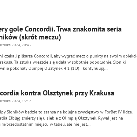
ery gole Concordii. Trwa znakomita seria
ników (skrót meczu)
iernika 2024, 20:43
i czekali piłkarze Concordii, aby wygrać mecz o punkty na swoim obiekci
rakusa. Ta sztuka wreszcie się udała w sobotnie popołudnie. Słoniki
wnie pokonały Olimpię Olsztynek 4:1 (1:0) i kontynuują...
cordia kontra Olsztynek przy Krakusa
iernika 2024, 13:12
ipy Słoników będzie to szansa na kolejne zwycięstwo w ForBet IV lidze.
dia Elbląg zmierzy się u siebie z Olimpią Olsztynek. Rywal jest na
im/przedostatnim miejscu w tabeli, ale nie jest...