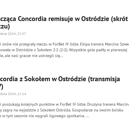
cząca Concordia remisuje w Ostródzie (skrót
zu)
eśnia 2024, 22:57
i znów nie przegrały meczu w ForBet IV lidze. Ekipa trenera Marcina Szwe
owała w Ostródzie z Sokołem 2:2 (2:2). Wszystkie gole padły w pierwszej
e, ale nasi gracze nie ustrzegli się...
cordia z Sokołem w Ostródzie (transmisja
)
eśnia 2024, 12:14
i poszukają kolejnych punktów w ForBet IV lidze. Drużyna trenera Marcin
y zagra na wyjeździe z Sokołem Ostróda. Gospodarze na swoim boisku
e w tym sezonie nie wygrali ligowego spotkania. ...