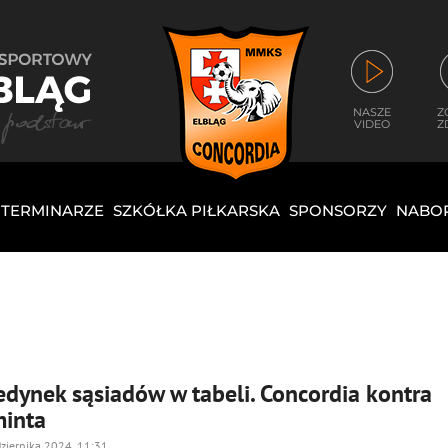
NASZE
Z
VIDEO
Z
I TERMINARZE
SZKÓŁKA PIŁKARSKA
SPONSORZY
NABO
edynek sąsiadów w tabeli. Concordia kontra
inta
ziernika 2024, 11:31