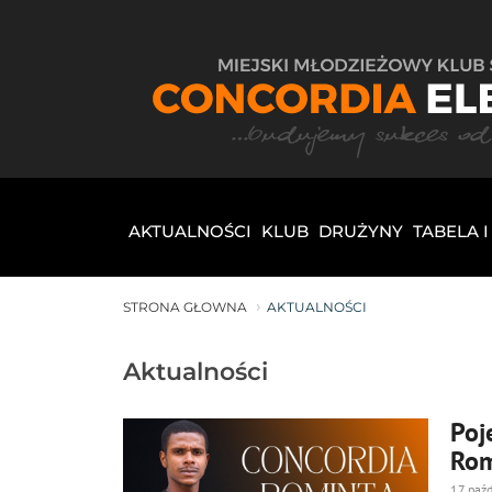
AKTUALNOŚCI
KLUB
DRUŻYNY
TABELA 
STRONA GŁOWNA
AKTUALNOŚCI
Aktualności
Poj
Rom
17 paźd