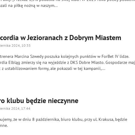
zali na piłkę nożną w naszym...
cordia w Jezioranach z Dobrym Miastem
iernika 2024, 10:35
 trenera Marcina Szwedy poszuka kolejnych punktów w ForBet IV lidze.
rdia Elbląg zmierzy się na wyjeździe z DKS Dobre Miasto. Gospodarze ma
 z ustabilizowaniem formy, ale pokazali w tej kampanii,...
ro klubu będzie nieczynne
iernika 2024, 17:44
ujemy, że w dniu 8 października, biuro klubu, przy ul. Krakusa, będzie
ynne.