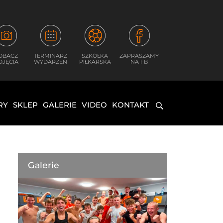
OBACZ
TERMINARZ
SZKÓŁKA
ZAPRASZAMY
DJĘCIA
WYDARZEŃ
PIŁKARSKA
NA FB
RY
SKLEP
GALERIE
VIDEO
KONTAKT
Galerie