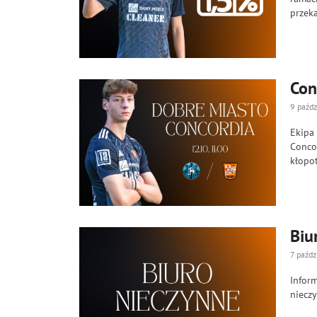
przeka
Con
9 paźdz
Ekipa
Conco
kłopot
Biu
7 paźdz
Inform
niecz