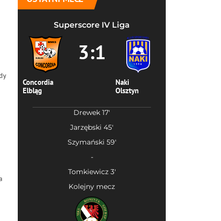
Superscore IV Liga
3:1
dy
Concordia
Naki
Elbląg
Olsztyn
Drewek 17'
Jarzębski 45'
Szymański 59'
-
Tomkiewicz 3'
a
Kolejny mecz