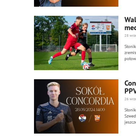
Wal
mec
28 wrz
Słonik
zremis
połowi
Con
PPV
26 wrz
Słonik
Szwed
jeszcz