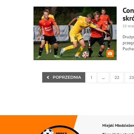
Con
skr
25 wrz
Druży
przegr
Puchar
POPRZEDNIA
1
...
22
23
Miejski Młodzieżo