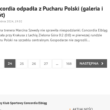
cordia odpadła z Pucharu Polski (galeria i
ót)
eśnia 2024, 19:02
na trenera Marcina Szwedy nie sprawiła niespodzianki. Concordia Elbląg
ała przy Krakusa z Lechią Zielona Góra 0:2 (0:0) w pierwszej rundzie
u Polski na szczeblu centralnym. Gospodarze nie zagrozili...
24
NASTĘPNA
25
26
27
...
168
wy Klub Sportowy Concordia Elbląg
AKTUALNOŚCI