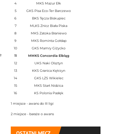
4
MKS Mazur Ełk
5
GKS Pisa Eco-Ter Barczewo
6
BKS Tęcza Biskupiec
7
MLKS Znicz Biała Piska
8
MKS Zatoka Braniewo
9
MKS Rominta Gołdap
10
GKS Mamry Giżycko
e
11
MMKS Concordia Elbląg
12
UKS Naki Olsztyn
13
KKS Granica Kętrzyn
14
GKS LZS Wikielec
15
MKS Start Nidzica
16
KS Polonia Pasłęk
1 miejsce - awans do III ligi
2 miejsce - baraże o awans
OSTATNI MECZ