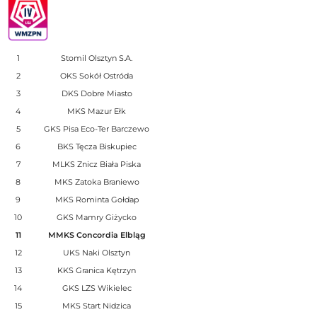
1
Stomil Olsztyn S.A.
2
OKS Sokół Ostróda
3
DKS Dobre Miasto
4
MKS Mazur Ełk
5
GKS Pisa Eco-Ter Barczewo
6
BKS Tęcza Biskupiec
7
MLKS Znicz Biała Piska
8
MKS Zatoka Braniewo
9
MKS Rominta Gołdap
10
GKS Mamry Giżycko
11
MMKS Concordia Elbląg
12
UKS Naki Olsztyn
13
KKS Granica Kętrzyn
14
GKS LZS Wikielec
15
MKS Start Nidzica