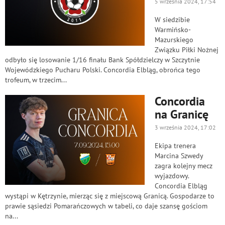
5 września 2024, 17:54
W siedzibie
Warmińsko-
Mazurskiego
Związku Piłki Nożnej
odbyło się losowanie 1/16 finału Bank Spółdzielczy w Szczytnie
Wojewódzkiego Pucharu Polski. Concordia Elbląg, obrońca tego
trofeum, w trzecim...
Concordia
na Granicę
3 września 2024, 17:02
Ekipa trenera
Marcina Szwedy
zagra kolejny mecz
wyjazdowy.
Concordia Elbląg
wystąpi w Kętrzynie, mierząc się z miejscową Granicą. Gospodarze to
prawie sąsiedzi Pomarańczowych w tabeli, co daje szansę gościom
na...