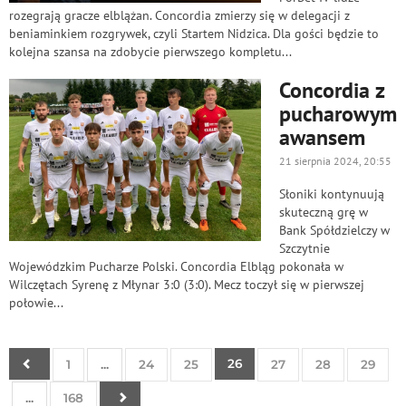
rozegrają gracze elblążan. Concordia zmierzy się w delegacji z
beniaminkiem rozgrywek, czyli Startem Nidzica. Dla gości będzie to
kolejna szansa na zdobycie pierwszego kompletu...
Concordia z
pucharowym
awansem
21 sierpnia 2024, 20:55
Słoniki kontynuują
skuteczną grę w
Bank Spółdzielczy w
Szczytnie
Wojewódzkim Pucharze Polski. Concordia Elbląg pokonała w
Wilczętach Syrenę z Młynar 3:0 (3:0). Mecz toczył się w pierwszej
połowie...
26
1
...
24
25
27
28
29
...
168