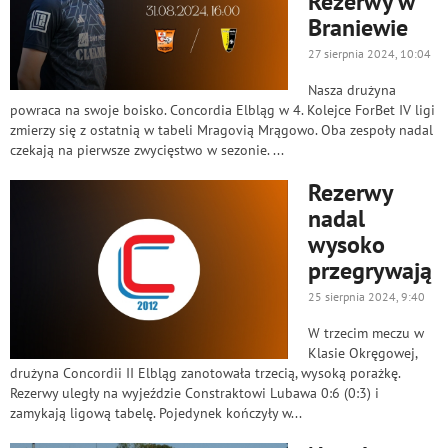
Rezerwy w
Braniewie
27 sierpnia 2024, 10:04
Nasza drużyna
powraca na swoje boisko. Concordia Elbląg w 4. Kolejce ForBet IV ligi
zmierzy się z ostatnią w tabeli Mragovią Mrągowo. Oba zespoły nadal
czekają na pierwsze zwycięstwo w sezonie. ...
Rezerwy
nadal
wysoko
przegrywają
25 sierpnia 2024, 9:40
W trzecim meczu w
Klasie Okręgowej,
drużyna Concordii II Elbląg zanotowała trzecią, wysoką porażkę.
Rezerwy uległy na wyjeździe Constraktowi Lubawa 0:6 (0:3) i
zamykają ligową tabelę. Pojedynek kończyły w...