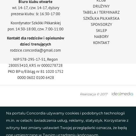
KLUB
Biuro klubu otwarte
DRUŻYNY
wt. 14-17, czw. 14-17, dyżury
TABELA I TERMINARZ
prezesa klubu: śr. 16:30-17:00
SZKÓŁKA PIŁKARSKA
Koordynator Szkółki Piłkarskiej
SPONSORZY
pon. 14:30-18:00, czw. 7:00-11:00
SKLEP
NABORY
Kontakt dla rodziców i opiekunów
KONTAKT
dzieci trenujących
rodzice.concordia@gmail.com
NIP 578-295-17-51, Regon
280053410, KRS nr 0000278728
PKO BP o/Elbląg nr 81 1020 1752
0000 0602 0100 6428
Realizacja © 2017
Na portalu Concordia używamy cookies i podobnych technologii
m.in. w celach: świadczenia usług, reklamy, statystyk. Korzystanie z
witryny bez zmiany ustawień Twojej przeglądarki oznacza, że będą
one umieszczane w Twoim urządzeniu końcowym.