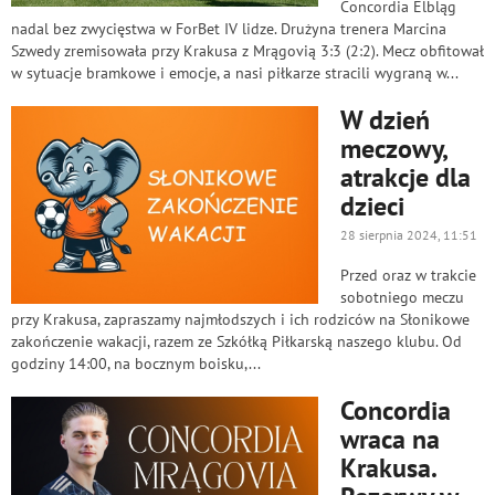
Concordia Elbląg
nadal bez zwycięstwa w ForBet IV lidze. Drużyna trenera Marcina
Szwedy zremisowała przy Krakusa z Mrągovią 3:3 (2:2). Mecz obfitował
w sytuacje bramkowe i emocje, a nasi piłkarze stracili wygraną w...
W dzień
meczowy,
atrakcje dla
dzieci
28 sierpnia 2024, 11:51
Przed oraz w trakcie
sobotniego meczu
przy Krakusa, zapraszamy najmłodszych i ich rodziców na Słonikowe
zakończenie wakacji, razem ze Szkółką Piłkarską naszego klubu. Od
godziny 14:00, na bocznym boisku,...
Concordia
wraca na
Krakusa.