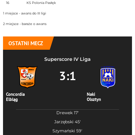
16
KS Polonia Pasłęk
1 miejsce - awans do III ligi
2 miejsce - baraże o awans
OSTATNI MECZ
Superscore IV Liga
3:1
Concordia
Naki
Elbląg
Olsztyn
Drewek 17'
Jarzębski 45'
Szymański 59'