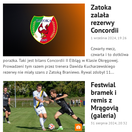
Zatoka
zalała
rezerwy
Concordii
1 września 2024, 19:26
Czwarty mecz,
czwarta i to dotkliwa
porażka. Taki jest bilans Concordii II Elbląg w Klasie Okręgowej.
Prowadzeni tym razem przez trenera Dawida Kucharzewskiego
rezerwy nie miały szans z Zatoką Braniewo. Rywal zdobył 11...
Festwial
bramek i
remis z
Mrągovią
(galeria)
31 sierpnia 2024, 20:32