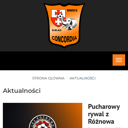
Roz
me
STRONA GŁOWNA
AKTUALNOŚCI
Aktualności
Pucharowy
rywal z
Różnowa