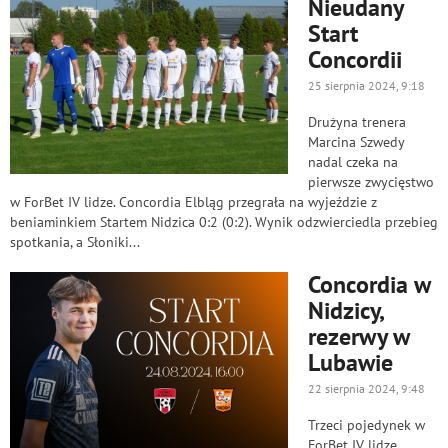
Nieudany
Start
Concordii
25 sierpnia 2024, 9:18
Drużyna trenera
Marcina Szwedy
nadal czeka na
pierwsze zwycięstwo
w ForBet IV lidze. Concordia Elbląg przegrała na wyjeździe z
beniaminkiem Startem Nidzica 0:2 (0:2). Wynik odzwierciedla przebieg
spotkania, a Słoniki...
Concordia w
Nidzicy,
rezerwy w
Lubawie
22 sierpnia 2024, 9:48
Trzeci pojedynek w
ForBet IV lidze