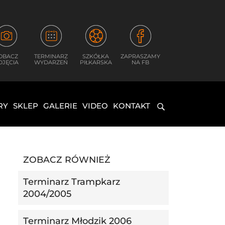
OBACZ
TERMINARZ
SZKÓŁKA
ZAPRASZAMY
DJĘCIA
WYDARZEŃ
PIŁKARSKA
NA FB
RY
SKLEP
GALERIE
VIDEO
KONTAKT
ZOBACZ RÓWNIEŻ
Terminarz Trampkarz
2004/2005
Terminarz Młodzik 2006