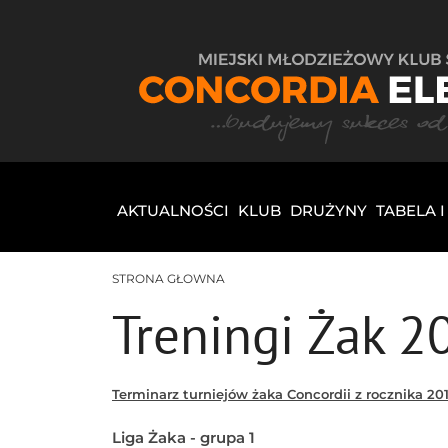
AKTUALNOŚCI
KLUB
DRUŻYNY
TABELA 
STRONA GŁOWNA
Treningi Żak 2
Terminarz turniejów żaka Concordii z rocznika 201
Liga Żaka - grupa 1