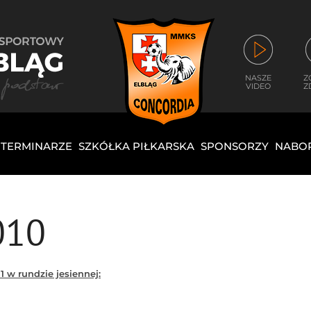
NASZE
Z
VIDEO
Z
I TERMINARZE
SZKÓŁKA PIŁKARSKA
SPONSORZY
NABO
010
1 w rundzie jesiennej: