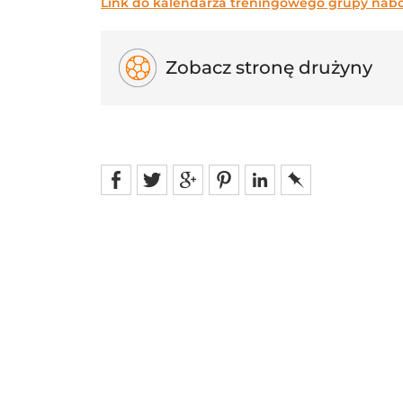
Link do kalendarza treningowego grupy naboro
Zobacz stronę drużyny