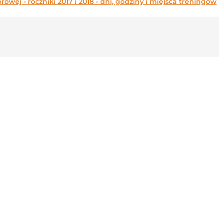
wej - roczniki 2017 i 2018
- dni, godziny i miejsca treningów