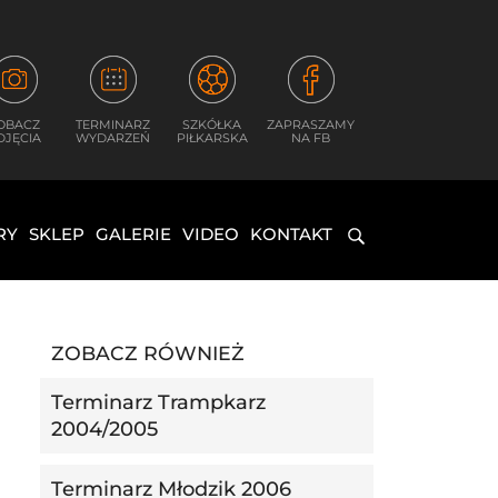
OBACZ
TERMINARZ
SZKÓŁKA
ZAPRASZAMY
DJĘCIA
WYDARZEŃ
PIŁKARSKA
NA FB
RY
SKLEP
GALERIE
VIDEO
KONTAKT
ZOBACZ RÓWNIEŻ
Terminarz Trampkarz
2004/2005
Terminarz Młodzik 2006