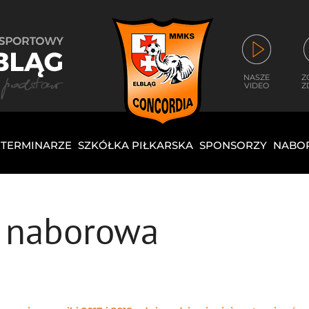
NASZE
Z
VIDEO
Z
I TERMINARZE
SZKÓŁKA PIŁKARSKA
SPONSORZY
NABO
a naborowa